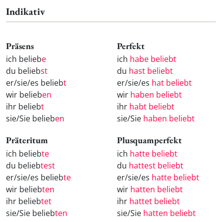
Indikativ
Präsens
Perfekt
ich belieb
e
ich
habe beliebt
du belieb
st
du
hast beliebt
er/sie/es belieb
t
er/sie/es
hat beliebt
wir belieb
en
wir
haben beliebt
ihr belieb
t
ihr
habt beliebt
sie/Sie belieb
en
sie/Sie
haben beliebt
Präteritum
Plusquamperfekt
ich belieb
te
ich
hatte beliebt
du belieb
test
du
hattest beliebt
er/sie/es belieb
te
er/sie/es
hatte beliebt
wir belieb
ten
wir
hatten beliebt
ihr belieb
tet
ihr
hattet beliebt
sie/Sie belieb
ten
sie/Sie
hatten beliebt