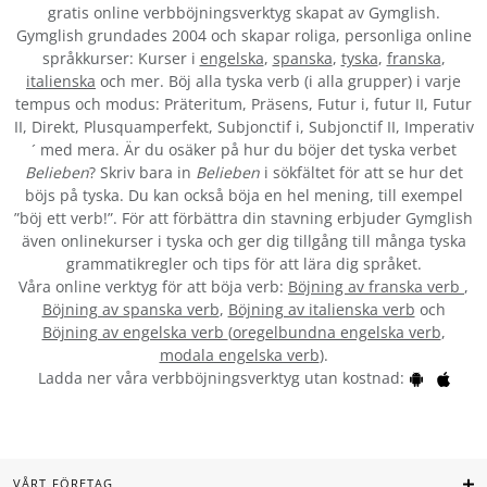
gratis online verbböjningsverktyg skapat av Gymglish.
Gymglish grundades 2004 och skapar roliga, personliga online
språkkurser: Kurser i
engelska
,
spanska
,
tyska
,
franska
,
italienska
och mer. Böj alla tyska verb (i alla grupper) i varje
tempus och modus: Präteritum, Präsens, Futur i, futur II, Futur
II, Direkt, Plusquamperfekt, Subjonctif i, Subjonctif II, Imperativ
´ med mera. Är du osäker på hur du böjer det tyska verbet
Belieben
? Skriv bara in
Belieben
i sökfältet för att se hur det
böjs på tyska. Du kan också böja en hel mening, till exempel
”böj ett verb!”. För att förbättra din stavning erbjuder Gymglish
även onlinekurser i tyska och ger dig tillgång till många tyska
grammatikregler och tips för att lära dig språket.
Våra online verktyg för att böja verb:
Böjning av franska verb
,
Böjning av spanska verb
,
Böjning av italienska verb
och
Böjning av engelska verb
(
oregelbundna engelska verb
,
modala engelska verb
).
Ladda ner våra verbböjningsverktyg utan kostnad:
VÅRT FÖRETAG