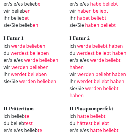
er/sie/es belieb
e
er/sie/es
habe beliebt
wir belieb
en
wir
haben beliebt
ihr belieb
et
ihr
habet beliebt
sie/Sie belieb
en
sie/Sie
haben beliebt
I Futur 1
I Futur 2
ich
werde belieben
ich
werde beliebt haben
du
werdest belieben
du
werdest beliebt haben
er/sie/es
werde belieben
er/sie/es
werde beliebt
wir
werden belieben
haben
ihr
werdet belieben
wir
werden beliebt haben
sie/Sie
werden belieben
ihr
werdet beliebt haben
sie/Sie
werden beliebt
haben
II Präteritum
II Plusquamperfekt
ich belieb
te
ich
hätte beliebt
du belieb
test
du
hättest beliebt
er/sie/es belieb
te
er/sie/es
hätte beliebt