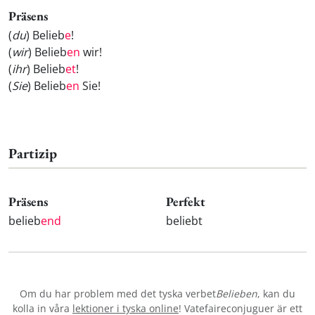
Präsens
(
du
) Belieb
e
!
(
wir
) Belieb
en
wir!
(
ihr
) Belieb
et
!
(
Sie
) Belieb
en
Sie!
Partizip
Präsens
Perfekt
belieb
end
beliebt
Om du har problem med det tyska verbet
Belieben
, kan du
kolla in våra
lektioner i tyska online
! Vatefaireconjuguer är ett