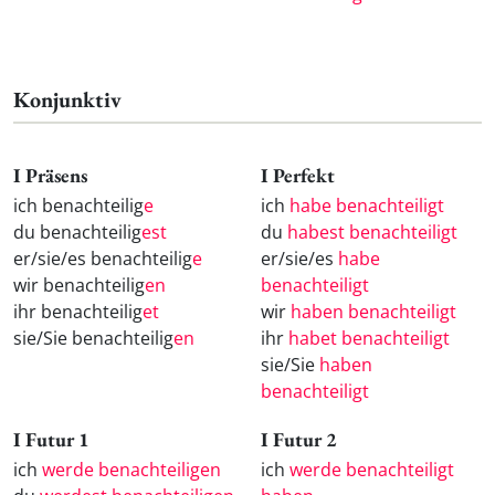
Konjunktiv
I Präsens
I Perfekt
ich benachteilig
e
ich
habe benachteiligt
du benachteilig
est
du
habest benachteiligt
er/sie/es benachteilig
e
er/sie/es
habe
wir benachteilig
en
benachteiligt
ihr benachteilig
et
wir
haben benachteiligt
sie/Sie benachteilig
en
ihr
habet benachteiligt
sie/Sie
haben
benachteiligt
I Futur 1
I Futur 2
ich
werde benachteiligen
ich
werde benachteiligt