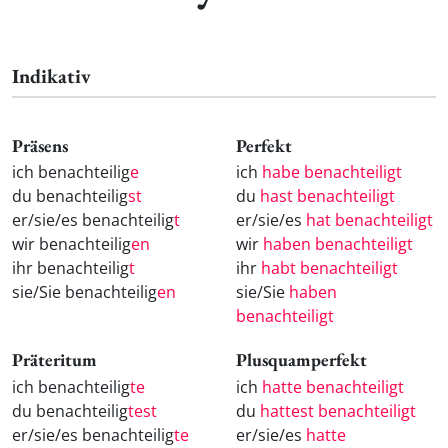
Indikativ
Präsens
Perfekt
ich benachteilig
e
ich
habe benachteiligt
du benachteilig
st
du
hast benachteiligt
er/sie/es benachteilig
t
er/sie/es
hat benachteiligt
wir benachteilig
en
wir
haben benachteiligt
ihr benachteilig
t
ihr
habt benachteiligt
sie/Sie benachteilig
en
sie/Sie
haben
benachteiligt
Präteritum
Plusquamperfekt
ich benachteilig
te
ich
hatte benachteiligt
du benachteilig
test
du
hattest benachteiligt
er/sie/es benachteilig
te
er/sie/es
hatte