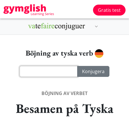
Gratis test
Böjning av tyska verb
BÖJNING AV VERBET
Besamen på Tyska