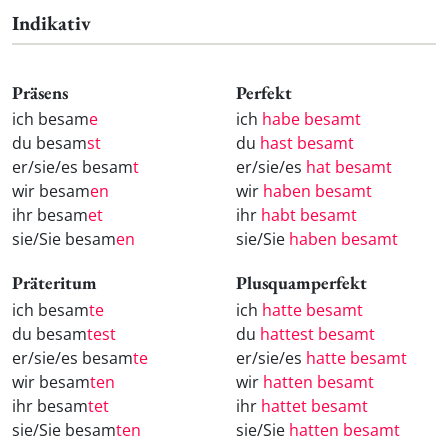
Indikativ
Präsens
Perfekt
ich besam
e
ich
habe besamt
du besam
st
du
hast besamt
er/sie/es besam
t
er/sie/es
hat besamt
wir besam
en
wir
haben besamt
ihr besam
et
ihr
habt besamt
sie/Sie besam
en
sie/Sie
haben besamt
Präteritum
Plusquamperfekt
ich besam
te
ich
hatte besamt
du besam
test
du
hattest besamt
er/sie/es besam
te
er/sie/es
hatte besamt
wir besam
ten
wir
hatten besamt
ihr besam
tet
ihr
hattet besamt
sie/Sie besam
ten
sie/Sie
hatten besamt