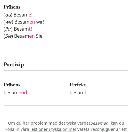
Präsens
(
du
) Besam
e
!
(
wir
) Besam
en
wir!
(
ihr
) Besam
t
!
(
Sie
) Besam
en
Sie!
Partizip
Präsens
Perfekt
besam
end
besamt
Om du har problem med det tyska verbet
Besamen
, kan du
kolla in våra
lektioner i tyska online
! Vatefaireconjuguer är ett