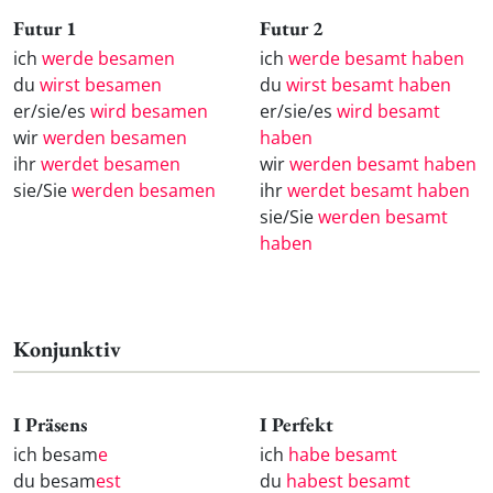
Futur 1
Futur 2
ich
werde besamen
ich
werde besamt haben
du
wirst besamen
du
wirst besamt haben
er/sie/es
wird besamen
er/sie/es
wird besamt
wir
werden besamen
haben
ihr
werdet besamen
wir
werden besamt haben
sie/Sie
werden besamen
ihr
werdet besamt haben
sie/Sie
werden besamt
haben
Konjunktiv
I Präsens
I Perfekt
ich besam
e
ich
habe besamt
du besam
est
du
habest besamt