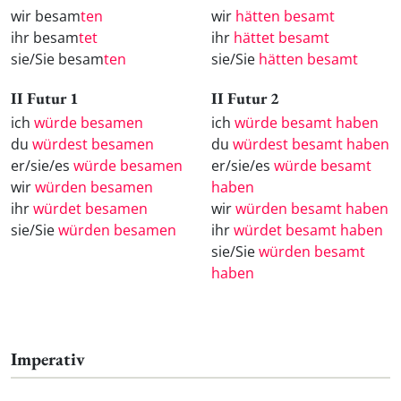
wir besam
ten
wir
hätten besamt
ihr besam
tet
ihr
hättet besamt
sie/Sie besam
ten
sie/Sie
hätten besamt
II Futur 1
II Futur 2
ich
würde besamen
ich
würde besamt haben
du
würdest besamen
du
würdest besamt haben
er/sie/es
würde besamen
er/sie/es
würde besamt
wir
würden besamen
haben
ihr
würdet besamen
wir
würden besamt haben
sie/Sie
würden besamen
ihr
würdet besamt haben
sie/Sie
würden besamt
haben
Imperativ