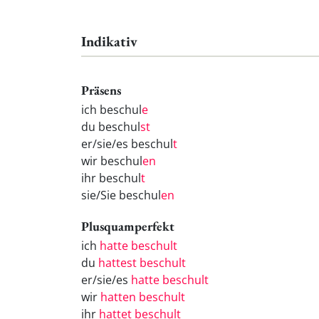
Indikativ
Präsens
ich beschul
e
du beschul
st
er/sie/es beschul
t
wir beschul
en
ihr beschul
t
sie/Sie beschul
en
Plusquamperfekt
ich
hatte beschult
du
hattest beschult
er/sie/es
hatte beschult
wir
hatten beschult
ihr
hattet beschult