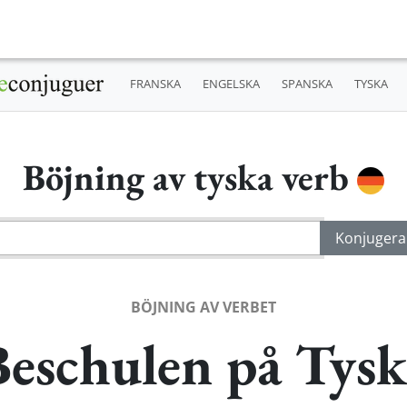
FRANSKA
ENGELSKA
SPANSKA
TYSKA
Böjning av tyska verb
BÖJNING AV VERBET
Beschulen på Tysk