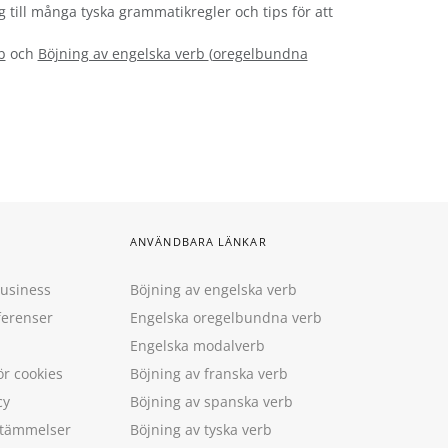
g till många tyska grammatikregler och tips för att
b
och
Böjning av engelska verb
(
oregelbundna
ANVÄNDBARA LÄNKAR
Business
Böjning av engelska verb
ferenser
Engelska oregelbundna verb
Engelska modalverb
ör cookies
Böjning av franska verb
cy
Böjning av spanska verb
estämmelser
Böjning av tyska verb