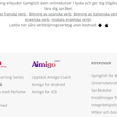
vning erbjuder Gymglish även onlinekurser i tyska och ger dig tillgån
lära dig språket.
av franska verb
,
Böjning av spanska verb
,
Böjning av italienska ver
engelska verb
,
modala engelska verb
).
Ladda ner våra verbböjningsverktyg utan kostnad:
REFERENSER
Gymglish for 
earning Series
Upptäck Aimigo Coach
Universitetsre
🛍
Aimigo for Android
Språkskolor
ka med Perfume
Aimigo for iOS
Inställninger f
Integritetspoli
 med
Villkor och b