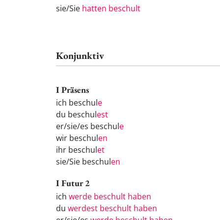
sie/Sie
hatten beschult
Konjunktiv
I Präsens
ich beschul
e
du beschul
est
er/sie/es beschul
e
wir beschul
en
ihr beschul
et
sie/Sie beschul
en
I Futur 2
ich
werde beschult haben
du
werdest beschult haben