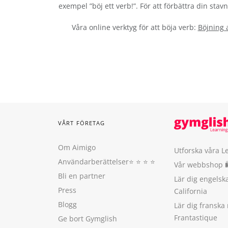
exempel ”böj ett verb!”. För att förbättra din sta
Våra online verktyg för att böja verb:
Böjning 
VÅRT FÖRETAG
Om Aimigo
Utforska våra L
Användarberättelser
⭐️ ⭐️ ⭐️ ⭐️
Vår webbshop 
Bli en partner
Lär dig engels
Press
California
Blogg
Lär dig franska
Frantastique
Ge bort Gymglish