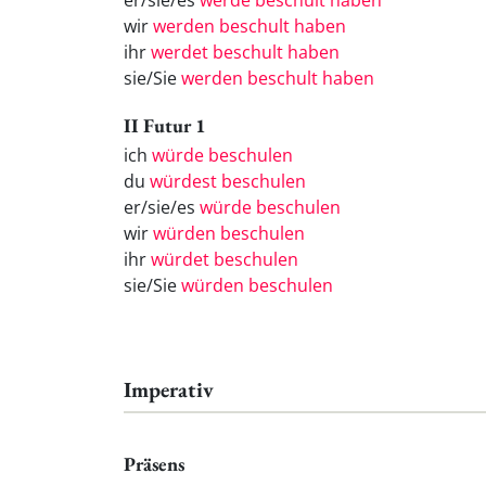
er/sie/es
werde beschult haben
wir
werden beschult haben
ihr
werdet beschult haben
sie/Sie
werden beschult haben
II Futur 1
ich
würde beschulen
du
würdest beschulen
er/sie/es
würde beschulen
wir
würden beschulen
ihr
würdet beschulen
sie/Sie
würden beschulen
Imperativ
Präsens