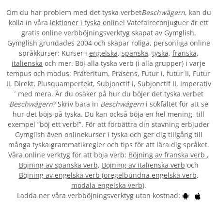
Om du har problem med det tyska verbet
Beschwägern
, kan du
kolla in våra
lektioner i tyska online
! Vatefaireconjuguer är ett
gratis online verbböjningsverktyg skapat av Gymglish.
Gymglish grundades 2004 och skapar roliga, personliga online
språkkurser: Kurser i
engelska
,
spanska
,
tyska
,
franska
,
italienska
och mer. Böj alla tyska verb (i alla grupper) i varje
tempus och modus: Präteritum, Präsens, Futur i, futur II, Futur
II, Direkt, Plusquamperfekt, Subjonctif i, Subjonctif II, Imperativ
´ med mera. Är du osäker på hur du böjer det tyska verbet
Beschwägern
? Skriv bara in
Beschwägern
i sökfältet för att se
hur det böjs på tyska. Du kan också böja en hel mening, till
exempel ”böj ett verb!”. För att förbättra din stavning erbjuder
Gymglish även onlinekurser i tyska och ger dig tillgång till
många tyska grammatikregler och tips för att lära dig språket.
Våra online verktyg för att böja verb:
Böjning av franska verb
,
Böjning av spanska verb
,
Böjning av italienska verb
och
Böjning av engelska verb
(
oregelbundna engelska verb
,
modala engelska verb
).
Ladda ner våra verbböjningsverktyg utan kostnad: