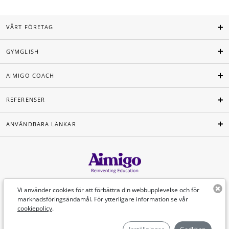
VÅRT FÖRETAG
GYMGLISH
AIMIGO COACH
REFERENSER
ANVÄNDBARA LÄNKAR
Svenska
Vi använder cookies för att förbättra din webbupplevelse och för
marknadsföringsändamål. För ytterligare information se vår
cookiepolicy
.
©Aimigo 2026