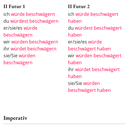
II Futur 1
II Futur 2
ich
würde beschwägern
ich
würde beschwägert
du
würdest beschwägern
haben
er/sie/es
würde
du
würdest beschwägert
beschwägern
haben
wir
würden beschwägern
er/sie/es
würde
ihr
würdet beschwägern
beschwägert haben
sie/Sie
würden
wir
würden beschwägert
beschwägern
haben
ihr
würdet beschwägert
haben
sie/Sie
würden
beschwägert haben
Imperativ