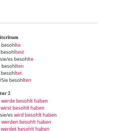
äteritum
h besohl
te
 besohl
test
/sie/es besohl
te
r besohl
ten
r besohl
tet
e/Sie besohl
ten
tur 2
h
werde besohlt haben
u
wirst besohlt haben
/sie/es
wird besohlt haben
r
werden besohlt haben
r
werdet besohlt haben