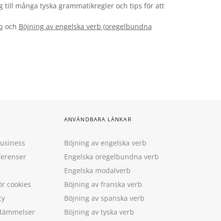
g till många tyska grammatikregler och tips för att
b
och
Böjning av engelska verb
(
oregelbundna
ANVÄNDBARA LÄNKAR
Business
Böjning av engelska verb
ferenser
Engelska oregelbundna verb
Engelska modalverb
ör cookies
Böjning av franska verb
cy
Böjning av spanska verb
estämmelser
Böjning av tyska verb