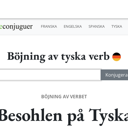
FRANSKA
ENGELSKA
SPANSKA
TYSKA
Böjning av tyska verb
BÖJNING AV VERBET
Besohlen på Tysk