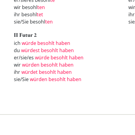
er/sie/es besohl
te
er
wir besohl
ten
wi
ihr besohl
tet
ih
sie/Sie besohl
ten
si
II Futur 2
ich
würde besohlt haben
du
würdest besohlt haben
er/sie/es
würde besohlt haben
wir
würden besohlt haben
ihr
würdet besohlt haben
sie/Sie
würden besohlt haben