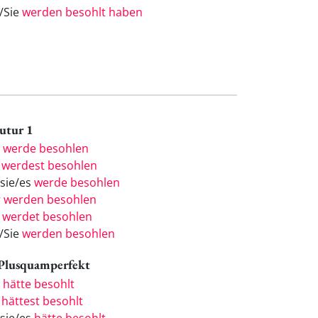
e/Sie
werden besohlt haben
Futur 1
h
werde besohlen
u
werdest besohlen
/sie/es
werde besohlen
r
werden besohlen
r
werdet besohlen
e/Sie
werden besohlen
 Plusquamperfekt
h
hätte besohlt
u
hättest besohlt