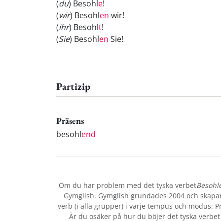
(
du
) Besohl
e
!
(
wir
) Besohl
en
wir!
(
ihr
) Besohl
t
!
(
Sie
) Besohl
en
Sie!
Partizip
Präsens
besohl
end
Om du har problem med det tyska verbet
Besohl
Gymglish. Gymglish grundades 2004 och skapar r
verb (i alla grupper) i varje tempus och modus: Prä
Är du osäker på hur du böjer det tyska verbe