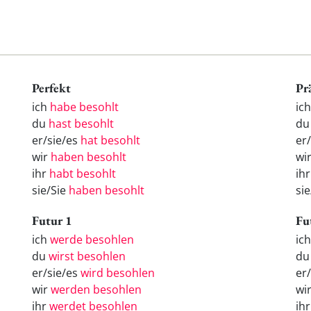
Perfekt
Pr
ich
habe besohlt
ic
du
hast besohlt
du
er/sie/es
hat besohlt
er
wir
haben besohlt
wi
ihr
habt besohlt
ih
sie/Sie
haben besohlt
si
Futur 1
Fu
ich
werde besohlen
ic
du
wirst besohlen
d
er/sie/es
wird besohlen
er
wir
werden besohlen
wi
ihr
werdet besohlen
ih