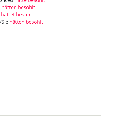
/sie/es
hätte besohlt
r
hätten besohlt
r
hättet besohlt
e/Sie
hätten besohlt