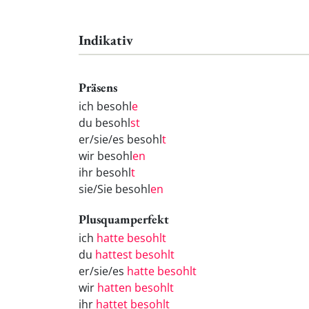
Indikativ
Präsens
ich besohl
e
du besohl
st
er/sie/es besohl
t
wir besohl
en
ihr besohl
t
sie/Sie besohl
en
Plusquamperfekt
ich
hatte besohlt
du
hattest besohlt
er/sie/es
hatte besohlt
wir
hatten besohlt
ihr
hattet besohlt