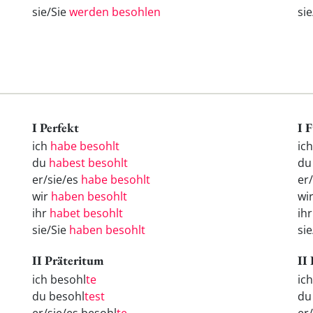
sie/Sie
werden besohlen
si
I Perfekt
I 
ich
habe besohlt
ic
du
habest besohlt
d
er/sie/es
habe besohlt
er
wir
haben besohlt
wi
ihr
habet besohlt
ih
sie/Sie
haben besohlt
si
II Präteritum
II
ich besohl
te
ic
du besohl
test
d