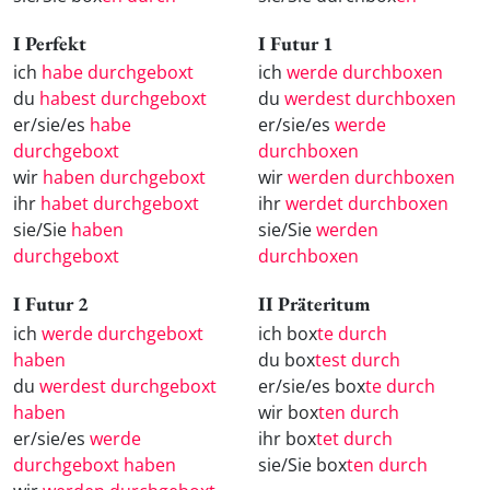
I Perfekt
I Futur 1
ich
habe durchgeboxt
ich
werde durchboxen
du
habest durchgeboxt
du
werdest durchboxen
er/sie/es
habe
er/sie/es
werde
durchgeboxt
durchboxen
wir
haben durchgeboxt
wir
werden durchboxen
ihr
habet durchgeboxt
ihr
werdet durchboxen
sie/Sie
haben
sie/Sie
werden
durchgeboxt
durchboxen
I Futur 2
II Präteritum
ich
werde durchgeboxt
ich box
te durch
haben
du box
test durch
du
werdest durchgeboxt
er/sie/es box
te durch
haben
wir box
ten durch
er/sie/es
werde
ihr box
tet durch
durchgeboxt haben
sie/Sie box
ten durch