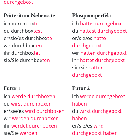
durchgeboxt
Präteritum Nebensatz
Plusquamperfekt
ich durchbox
te
ich
hatte durchgeboxt
du durchbox
test
du
hattest durchgeboxt
er/sie/es durchbox
te
er/sie/es
hatte
wir durchbox
ten
durchgeboxt
ihr durchbox
tet
wir
hatten durchgeboxt
sie/Sie durchbox
ten
ihr
hattet durchgeboxt
sie/Sie
hatten
durchgeboxt
Futur 1
Futur 2
ich
werde durchboxen
ich
werde durchgeboxt
du
wirst durchboxen
haben
er/sie/es
wird durchboxen
du
wirst durchgeboxt
wir
werden durchboxen
haben
ihr
werdet durchboxen
er/sie/es
wird
sie/Sie
werden
durchgeboxt haben