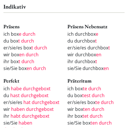
Indikativ
Präsens
Präsens Nebensatz
ich box
e durch
ich durchbox
e
du box
t durch
du durchbox
t
er/sie/es box
t durch
er/sie/es durchbox
t
wir box
en durch
wir durchbox
en
ihr box
t durch
ihr durchbox
t
sie/Sie box
en durch
sie/Sie durchbox
en
Perfekt
Präteritum
ich
habe durchgeboxt
ich box
te durch
du
hast durchgeboxt
du box
test durch
er/sie/es
hat durchgeboxt
er/sie/es box
te durch
wir
haben durchgeboxt
wir box
ten durch
ihr
habt durchgeboxt
ihr box
tet durch
sie/Sie
haben
sie/Sie box
ten durch