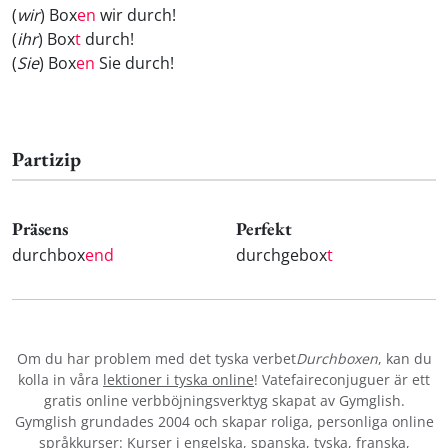
(
wir
) Box
en
wir durch!
(
ihr
) Box
t
durch!
(
Sie
) Box
en
Sie durch!
Partizip
Präsens
Perfekt
durchbox
end
durchgebox
t
Om du har problem med det tyska verbet
Durchboxen
, kan du
kolla in våra
lektioner i tyska online
! Vatefaireconjuguer är ett
gratis online verbböjningsverktyg skapat av Gymglish.
Gymglish grundades 2004 och skapar roliga, personliga online
språkkurser: Kurser i
engelska
,
spanska
,
tyska
,
franska
,