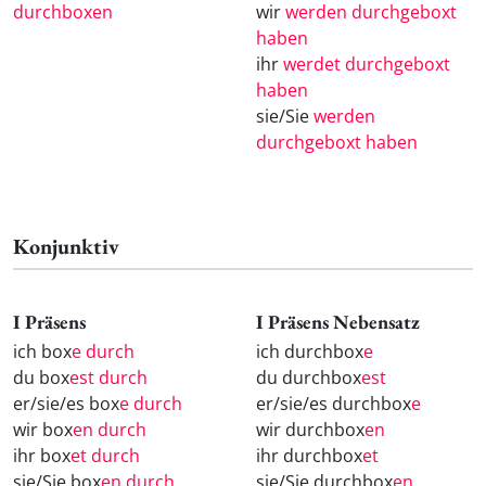
durchboxen
wir
werden durchgeboxt
haben
ihr
werdet durchgeboxt
haben
sie/Sie
werden
durchgeboxt haben
Konjunktiv
I Präsens
I Präsens Nebensatz
ich box
e durch
ich durchbox
e
du box
est durch
du durchbox
est
er/sie/es box
e durch
er/sie/es durchbox
e
wir box
en durch
wir durchbox
en
ihr box
et durch
ihr durchbox
et
sie/Sie box
en durch
sie/Sie durchbox
en