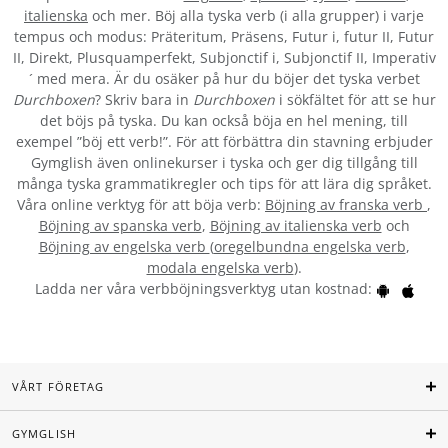
italienska
och mer. Böj alla tyska verb (i alla grupper) i varje
tempus och modus: Präteritum, Präsens, Futur i, futur II, Futur
II, Direkt, Plusquamperfekt, Subjonctif i, Subjonctif II, Imperativ
´ med mera. Är du osäker på hur du böjer det tyska verbet
Durchboxen
? Skriv bara in
Durchboxen
i sökfältet för att se hur
det böjs på tyska. Du kan också böja en hel mening, till
exempel ”böj ett verb!”. För att förbättra din stavning erbjuder
Gymglish även onlinekurser i tyska och ger dig tillgång till
många tyska grammatikregler och tips för att lära dig språket.
Våra online verktyg för att böja verb:
Böjning av franska verb
,
Böjning av spanska verb
,
Böjning av italienska verb
och
Böjning av engelska verb
(
oregelbundna engelska verb
,
modala engelska verb
).
Ladda ner våra verbböjningsverktyg utan kostnad:
VÅRT FÖRETAG
GYMGLISH