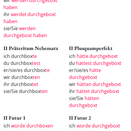
wir
werden durchgeboxt
haben
ihr
werdet durchgeboxt
haben
sie/Sie
werden
durchgeboxt haben
II Präteritum Nebensatz
II Plusquamperfekt
ich durchbox
te
ich
hätte durchgeboxt
du durchbox
test
du
hättest durchgeboxt
er/sie/es durchbox
te
er/sie/es
hätte
wir durchbox
ten
durchgeboxt
ihr durchbox
tet
wir
hätten durchgeboxt
sie/Sie durchbox
ten
ihr
hättet durchgeboxt
sie/Sie
hätten
durchgeboxt
II Futur 1
II Futur 2
ich
würde durchboxen
ich
würde durchgeboxt