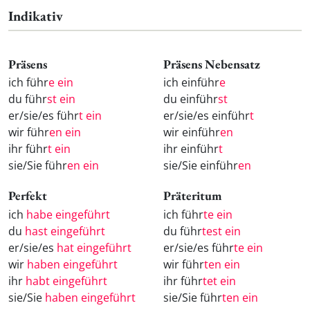
Indikativ
Präsens
Präsens Nebensatz
ich führ
e ein
ich einführ
e
du führ
st ein
du einführ
st
er/sie/es führ
t ein
er/sie/es einführ
t
wir führ
en ein
wir einführ
en
ihr führ
t ein
ihr einführ
t
sie/Sie führ
en ein
sie/Sie einführ
en
Perfekt
Präteritum
ich
habe eingeführt
ich führ
te ein
du
hast eingeführt
du führ
test ein
er/sie/es
hat eingeführt
er/sie/es führ
te ein
wir
haben eingeführt
wir führ
ten ein
ihr
habt eingeführt
ihr führ
tet ein
sie/Sie
haben eingeführt
sie/Sie führ
ten ein