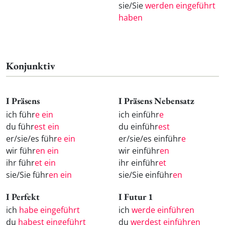
sie/Sie
werden eingeführt
haben
Konjunktiv
I Präsens
I Präsens Nebensatz
ich führ
e ein
ich einführ
e
du führ
est ein
du einführ
est
er/sie/es führ
e ein
er/sie/es einführ
e
wir führ
en ein
wir einführ
en
ihr führ
et ein
ihr einführ
et
sie/Sie führ
en ein
sie/Sie einführ
en
I Perfekt
I Futur 1
ich
habe eingeführt
ich
werde einführen
du
habest eingeführt
du
werdest einführen