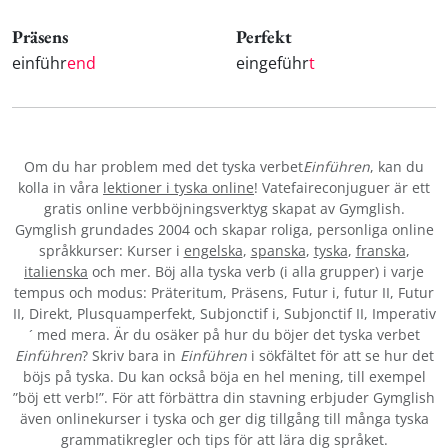
Präsens
Perfekt
einführ
end
eingeführ
t
Om du har problem med det tyska verbet
Einführen
, kan du
kolla in våra
lektioner i tyska online
! Vatefaireconjuguer är ett
gratis online verbböjningsverktyg skapat av Gymglish.
Gymglish grundades 2004 och skapar roliga, personliga online
språkkurser: Kurser i
engelska
,
spanska
,
tyska
,
franska
,
italienska
och mer. Böj alla tyska verb (i alla grupper) i varje
tempus och modus: Präteritum, Präsens, Futur i, futur II, Futur
II, Direkt, Plusquamperfekt, Subjonctif i, Subjonctif II, Imperativ
´ med mera. Är du osäker på hur du böjer det tyska verbet
Einführen
? Skriv bara in
Einführen
i sökfältet för att se hur det
böjs på tyska. Du kan också böja en hel mening, till exempel
”böj ett verb!”. För att förbättra din stavning erbjuder Gymglish
även onlinekurser i tyska och ger dig tillgång till många tyska
grammatikregler och tips för att lära dig språket.