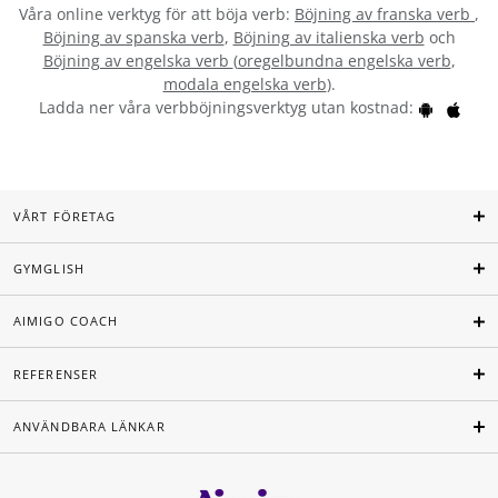
Våra online verktyg för att böja verb:
Böjning av franska verb
,
Böjning av spanska verb
,
Böjning av italienska verb
och
Böjning av engelska verb
(
oregelbundna engelska verb
,
modala engelska verb
).
Ladda ner våra verbböjningsverktyg utan kostnad:
VÅRT FÖRETAG
GYMGLISH
AIMIGO COACH
REFERENSER
ANVÄNDBARA LÄNKAR