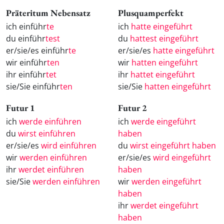
Präteritum Nebensatz
Plusquamperfekt
ich einführ
te
ich
hatte eingeführt
du einführ
test
du
hattest eingeführt
er/sie/es einführ
te
er/sie/es
hatte eingeführt
wir einführ
ten
wir
hatten eingeführt
ihr einführ
tet
ihr
hattet eingeführt
sie/Sie einführ
ten
sie/Sie
hatten eingeführt
Futur 1
Futur 2
ich
werde einführen
ich
werde eingeführt
du
wirst einführen
haben
er/sie/es
wird einführen
du
wirst eingeführt haben
wir
werden einführen
er/sie/es
wird eingeführt
ihr
werdet einführen
haben
sie/Sie
werden einführen
wir
werden eingeführt
haben
ihr
werdet eingeführt
haben