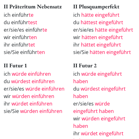
II Präteritum Nebensatz
II Plusquamperfekt
ich einführ
te
ich
hätte eingeführt
du einführ
test
du
hättest eingeführt
er/sie/es einführ
te
er/sie/es
hätte eingeführt
wir einführ
ten
wir
hätten eingeführt
ihr einführ
tet
ihr
hättet eingeführt
sie/Sie einführ
ten
sie/Sie
hätten eingeführt
II Futur 1
II Futur 2
ich
würde einführen
ich
würde eingeführt
du
würdest einführen
haben
er/sie/es
würde einführen
du
würdest eingeführt
wir
würden einführen
haben
ihr
würdet einführen
er/sie/es
würde
sie/Sie
würden einführen
eingeführt haben
wir
würden eingeführt
haben
ihr
würdet eingeführt