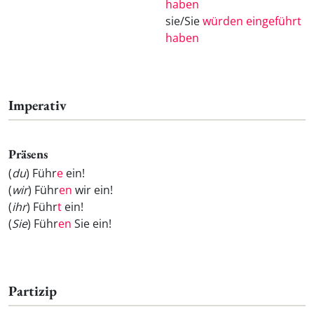
haben
sie/Sie
würden eingeführt
haben
Imperativ
Präsens
(
du
) Führ
e
ein!
(
wir
) Führ
en
wir ein!
(
ihr
) Führ
t
ein!
(
Sie
) Führ
en
Sie ein!
Partizip