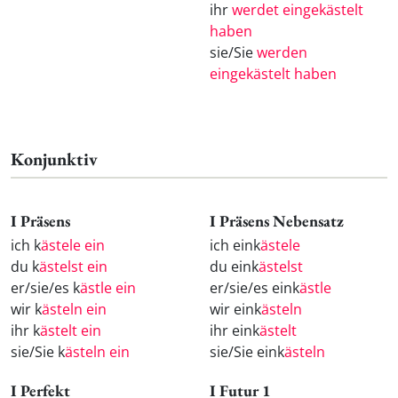
ihr
werdet eingekästelt
haben
sie/Sie
werden
eingekästelt haben
Konjunktiv
I Präsens
I Präsens Nebensatz
ich k
ästele ein
ich eink
ästele
du k
ästelst ein
du eink
ästelst
er/sie/es k
ästle ein
er/sie/es eink
ästle
wir k
ästeln ein
wir eink
ästeln
ihr k
ästelt ein
ihr eink
ästelt
sie/Sie k
ästeln ein
sie/Sie eink
ästeln
I Perfekt
I Futur 1