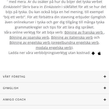
´ med mera. Är du osäker på hur du böjer det tyska verbet
Einkästeln
? Skriv bara in
Einkästeln
i sökfältet för att se hur det
böjs på tyska. Du kan också böja en hel mening, till exempel
”böj ett verb!”. För att förbättra din stavning erbjuder Gymglish
även onlinekurser i tyska och ger dig tillgång till många tyska
grammatikregler och tips för att lära dig språket.
Våra online verktyg för att böja verb:
Böjning av franska verb
,
Böjning av spanska verb
,
Böjning av italienska verb
och
Böjning av engelska verb
(
oregelbundna engelska verb
,
modala engelska verb
).
Ladda ner våra verbböjningsverktyg utan kostnad:
VÅRT FÖRETAG
GYMGLISH
AIMIGO COACH