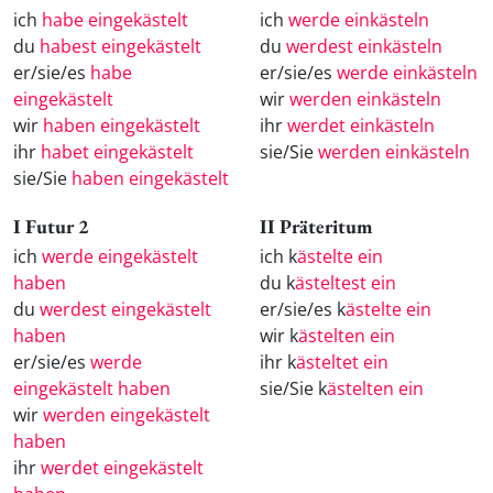
ich
habe eingekästelt
ich
werde einkästeln
du
habest eingekästelt
du
werdest einkästeln
er/sie/es
habe
er/sie/es
werde einkästeln
eingekästelt
wir
werden einkästeln
wir
haben eingekästelt
ihr
werdet einkästeln
ihr
habet eingekästelt
sie/Sie
werden einkästeln
sie/Sie
haben eingekästelt
I Futur 2
II Präteritum
ich
werde eingekästelt
ich k
ästelte ein
haben
du k
ästeltest ein
du
werdest eingekästelt
er/sie/es k
ästelte ein
haben
wir k
ästelten ein
er/sie/es
werde
ihr k
ästeltet ein
eingekästelt haben
sie/Sie k
ästelten ein
wir
werden eingekästelt
haben
ihr
werdet eingekästelt