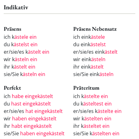
Indikativ
Präsens
Präsens Nebensatz
ich k
ästele ein
ich eink
ästele
du k
ästelst ein
du eink
ästelst
er/sie/es k
ästelt ein
er/sie/es eink
ästelt
wir k
ästeln ein
wir eink
ästeln
ihr k
ästelt ein
ihr eink
ästelt
sie/Sie k
ästeln ein
sie/Sie eink
ästeln
Perfekt
Präteritum
ich
habe eingekästelt
ich k
ästelte ein
du
hast eingekästelt
du k
ästeltest ein
er/sie/es
hat eingekästelt
er/sie/es k
ästelte ein
wir
haben eingekästelt
wir k
ästelten ein
ihr
habt eingekästelt
ihr k
ästeltet ein
sie/Sie
haben eingekästelt
sie/Sie k
ästelten ein