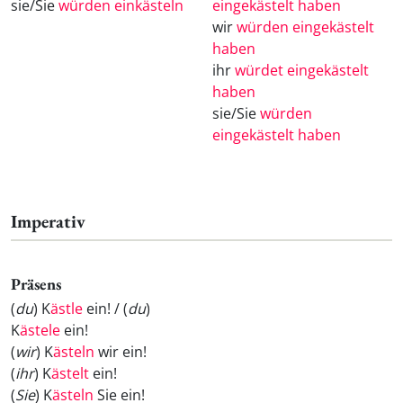
sie/Sie
würden einkästeln
eingekästelt haben
wir
würden eingekästelt
haben
ihr
würdet eingekästelt
haben
sie/Sie
würden
eingekästelt haben
Imperativ
Präsens
(
du
) K
ästle
ein! / (
du
)
K
ästele
ein!
(
wir
) K
ästeln
wir ein!
(
ihr
) K
ästelt
ein!
(
Sie
) K
ästeln
Sie ein!