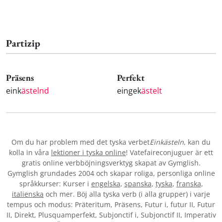
Partizip
Präsens
Perfekt
eink
ästelnd
eingek
ästelt
Om du har problem med det tyska verbet
Einkästeln
, kan du
kolla in våra
lektioner i tyska online
! Vatefaireconjuguer är ett
gratis online verbböjningsverktyg skapat av Gymglish.
Gymglish grundades 2004 och skapar roliga, personliga online
språkkurser: Kurser i
engelska
,
spanska
,
tyska
,
franska
,
italienska
och mer. Böj alla tyska verb (i alla grupper) i varje
tempus och modus: Präteritum, Präsens, Futur i, futur II, Futur
II, Direkt, Plusquamperfekt, Subjonctif i, Subjonctif II, Imperativ