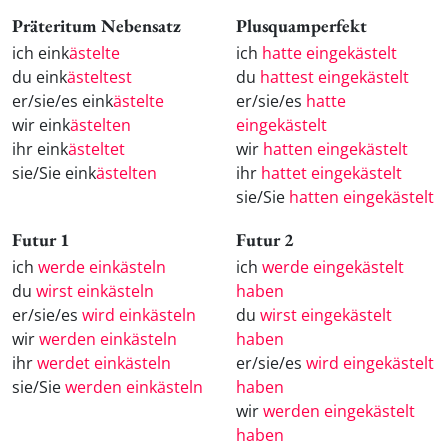
Präteritum Nebensatz
Plusquamperfekt
ich eink
ästelte
ich
hatte eingekästelt
du eink
ästeltest
du
hattest eingekästelt
er/sie/es eink
ästelte
er/sie/es
hatte
wir eink
ästelten
eingekästelt
ihr eink
ästeltet
wir
hatten eingekästelt
sie/Sie eink
ästelten
ihr
hattet eingekästelt
sie/Sie
hatten eingekästelt
Futur 1
Futur 2
ich
werde einkästeln
ich
werde eingekästelt
du
wirst einkästeln
haben
er/sie/es
wird einkästeln
du
wirst eingekästelt
wir
werden einkästeln
haben
ihr
werdet einkästeln
er/sie/es
wird eingekästelt
sie/Sie
werden einkästeln
haben
wir
werden eingekästelt
haben