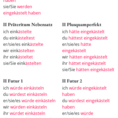
haben
sie/Sie
werden
eingekästelt haben
II Präteritum Nebensatz
II Plusquamperfekt
ich eink
ästelte
ich
hätte eingekästelt
du eink
ästeltest
du
hättest eingekästelt
er/sie/es eink
ästelte
er/sie/es
hätte
wir eink
ästelten
eingekästelt
ihr eink
ästeltet
wir
hätten eingekästelt
sie/Sie eink
ästelten
ihr
hättet eingekästelt
sie/Sie
hätten eingekästelt
II Futur 1
II Futur 2
ich
würde einkästeln
ich
würde eingekästelt
du
würdest einkästeln
haben
er/sie/es
würde einkästeln
du
würdest eingekästelt
wir
würden einkästeln
haben
ihr
würdet einkästeln
er/sie/es
würde