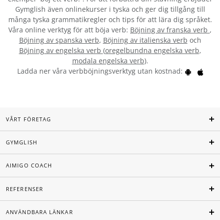
Gymglish även onlinekurser i tyska och ger dig tillgång till
många tyska grammatikregler och tips för att lära dig språket.
Våra online verktyg för att böja verb:
Böjning av franska verb
,
Böjning av spanska verb
,
Böjning av italienska verb
och
Böjning av engelska verb
(
oregelbundna engelska verb
,
modala engelska verb
).
Ladda ner våra verbböjningsverktyg utan kostnad:
VÅRT FÖRETAG
GYMGLISH
AIMIGO COACH
REFERENSER
ANVÄNDBARA LÄNKAR