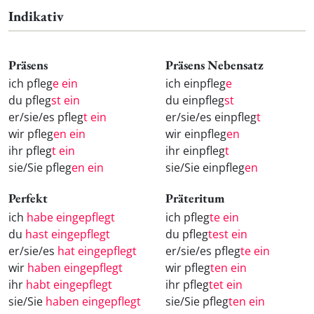
Indikativ
Präsens
Präsens Nebensatz
ich pfleg
e ein
ich einpfleg
e
du pfleg
st ein
du einpfleg
st
er/sie/es pfleg
t ein
er/sie/es einpfleg
t
wir pfleg
en ein
wir einpfleg
en
ihr pfleg
t ein
ihr einpfleg
t
sie/Sie pfleg
en ein
sie/Sie einpfleg
en
Perfekt
Präteritum
ich
habe eingepflegt
ich pfleg
te ein
du
hast eingepflegt
du pfleg
test ein
er/sie/es
hat eingepflegt
er/sie/es pfleg
te ein
wir
haben eingepflegt
wir pfleg
ten ein
ihr
habt eingepflegt
ihr pfleg
tet ein
sie/Sie
haben eingepflegt
sie/Sie pfleg
ten ein