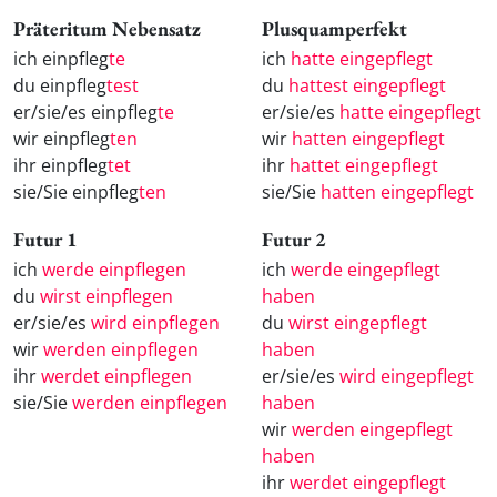
Präteritum Nebensatz
Plusquamperfekt
ich einpfleg
te
ich
hatte eingepflegt
du einpfleg
test
du
hattest eingepflegt
er/sie/es einpfleg
te
er/sie/es
hatte eingepflegt
wir einpfleg
ten
wir
hatten eingepflegt
ihr einpfleg
tet
ihr
hattet eingepflegt
sie/Sie einpfleg
ten
sie/Sie
hatten eingepflegt
Futur 1
Futur 2
ich
werde einpflegen
ich
werde eingepflegt
du
wirst einpflegen
haben
er/sie/es
wird einpflegen
du
wirst eingepflegt
wir
werden einpflegen
haben
ihr
werdet einpflegen
er/sie/es
wird eingepflegt
sie/Sie
werden einpflegen
haben
wir
werden eingepflegt
haben
ihr
werdet eingepflegt