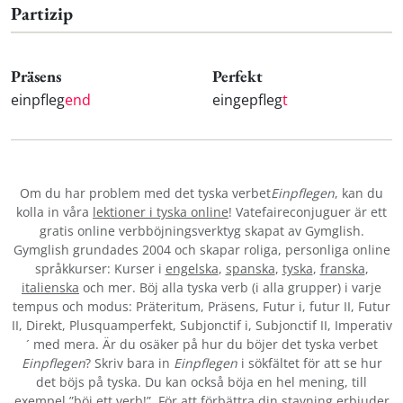
Partizip
Präsens
Perfekt
einpfleg
end
eingepfleg
t
Om du har problem med det tyska verbet
Einpflegen
, kan du
kolla in våra
lektioner i tyska online
! Vatefaireconjuguer är ett
gratis online verbböjningsverktyg skapat av Gymglish.
Gymglish grundades 2004 och skapar roliga, personliga online
språkkurser: Kurser i
engelska
,
spanska
,
tyska
,
franska
,
italienska
och mer. Böj alla tyska verb (i alla grupper) i varje
tempus och modus: Präteritum, Präsens, Futur i, futur II, Futur
II, Direkt, Plusquamperfekt, Subjonctif i, Subjonctif II, Imperativ
´ med mera. Är du osäker på hur du böjer det tyska verbet
Einpflegen
? Skriv bara in
Einpflegen
i sökfältet för att se hur
det böjs på tyska. Du kan också böja en hel mening, till
exempel ”böj ett verb!”. För att förbättra din stavning erbjuder