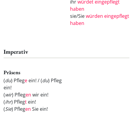
ihr
würdet eingepflegt
haben
sie/Sie
würden eingepflegt
haben
Imperativ
Präsens
(
du
) Pfleg
e
ein! / (
du
) Pfleg
ein!
(
wir
) Pfleg
en
wir ein!
(
ihr
) Pfleg
t
ein!
(
Sie
) Pfleg
en
Sie ein!