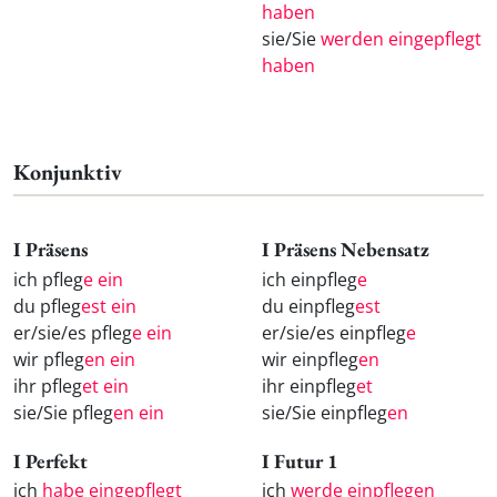
haben
sie/Sie
werden eingepflegt
haben
Konjunktiv
I Präsens
I Präsens Nebensatz
ich pfleg
e ein
ich einpfleg
e
du pfleg
est ein
du einpfleg
est
er/sie/es pfleg
e ein
er/sie/es einpfleg
e
wir pfleg
en ein
wir einpfleg
en
ihr pfleg
et ein
ihr einpfleg
et
sie/Sie pfleg
en ein
sie/Sie einpfleg
en
I Perfekt
I Futur 1
ich
habe eingepflegt
ich
werde einpflegen