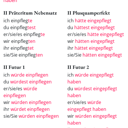
haben
II Präteritum Nebensatz
II Plusquamperfekt
ich einpfleg
te
ich
hätte eingepflegt
du einpfleg
test
du
hättest eingepflegt
er/sie/es einpfleg
te
er/sie/es
hätte eingepflegt
wir einpfleg
ten
wir
hätten eingepflegt
ihr einpfleg
tet
ihr
hättet eingepflegt
sie/Sie einpfleg
ten
sie/Sie
hätten eingepflegt
II Futur 1
II Futur 2
ich
würde einpflegen
ich
würde eingepflegt
du
würdest einpflegen
haben
er/sie/es
würde
du
würdest eingepflegt
einpflegen
haben
wir
würden einpflegen
er/sie/es
würde
ihr
würdet einpflegen
eingepflegt haben
sie/Sie
würden einpflegen
wir
würden eingepflegt
haben