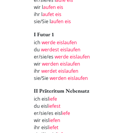
er/sie/es l
aufe eis
wir l
aufen eis
ihr l
aufet eis
sie/Sie l
aufen eis
I Futur 1
ich
werde eislaufen
du
werdest eislaufen
er/sie/es
werde eislaufen
wir
werden eislaufen
ihr
werdet eislaufen
sie/Sie
werden eislaufen
II Präteritum Nebensatz
ich eisl
iefe
du eisl
iefest
er/sie/es eisl
iefe
wir eisl
iefen
ihr eisl
iefet