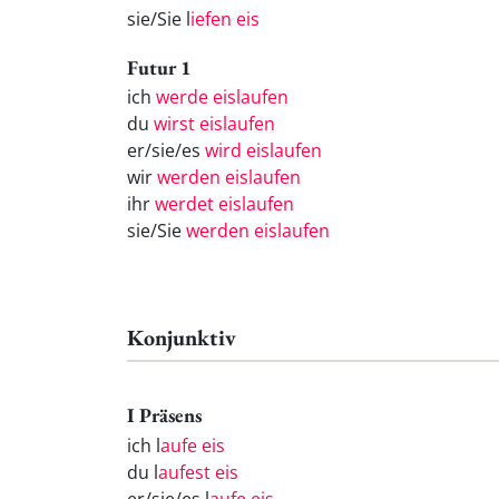
sie/Sie l
iefen eis
Futur 1
ich
werde eislaufen
du
wirst eislaufen
er/sie/es
wird eislaufen
wir
werden eislaufen
ihr
werdet eislaufen
sie/Sie
werden eislaufen
Konjunktiv
I Präsens
ich l
aufe eis
du l
aufest eis