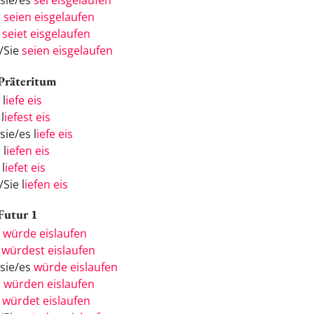
/sie/es
sei eisgelaufen
r
seien eisgelaufen
r
seiet eisgelaufen
e/Sie
seien eisgelaufen
 Präteritum
 l
iefe eis
l
iefest eis
sie/es l
iefe eis
 l
iefen eis
 l
iefet eis
/Sie l
iefen eis
 Futur 1
h
würde eislaufen
u
würdest eislaufen
/sie/es
würde eislaufen
r
würden eislaufen
r
würdet eislaufen