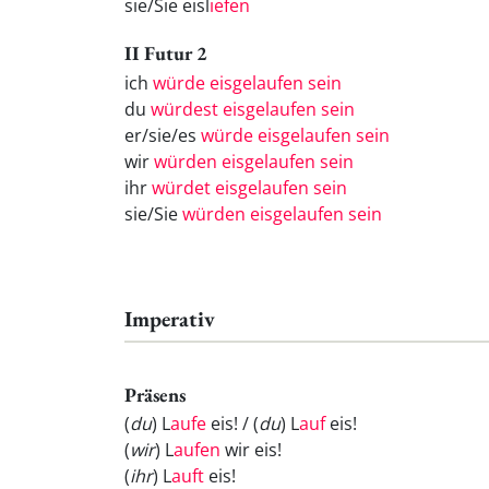
sie/Sie eisl
iefen
II Futur 2
ich
würde eisgelaufen sein
du
würdest eisgelaufen sein
er/sie/es
würde eisgelaufen sein
wir
würden eisgelaufen sein
ihr
würdet eisgelaufen sein
sie/Sie
würden eisgelaufen sein
Imperativ
Präsens
(
du
) L
aufe
eis! / (
du
) L
auf
eis!
(
wir
) L
aufen
wir eis!
(
ihr
) L
auft
eis!