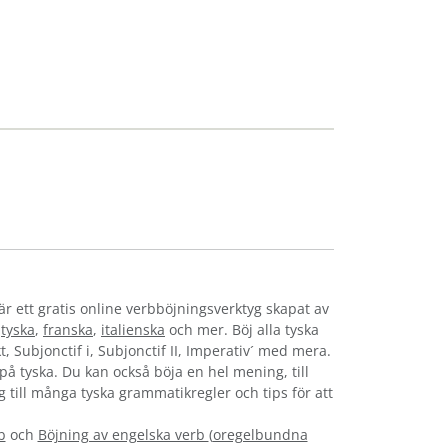
är ett gratis online verbböjningsverktyg skapat av
,
tyska
,
franska
,
italienska
och mer. Böj alla tyska
t, Subjonctif i, Subjonctif II, Imperativ´ med mera.
s på tyska. Du kan också böja en hel mening, till
g till många tyska grammatikregler och tips för att
b
och
Böjning av engelska verb
(
oregelbundna