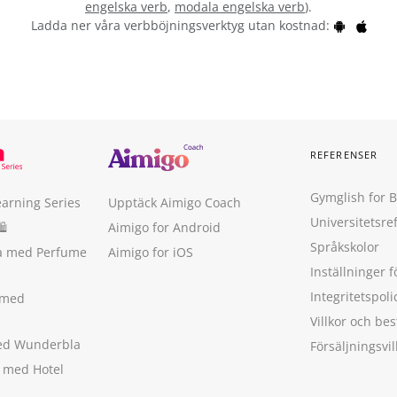
engelska verb
,
modala engelska verb
).
Ladda ner våra verbböjningsverktyg utan kostnad:
REFERENSER
Gymglish for 
earning Series
Upptäck Aimigo Coach
Universitetsre
🛍
Aimigo for Android
Språkskolor
ka med Perfume
Aimigo for iOS
Inställninger f
Integritetspoli
 med
Villkor och b
med Wunderbla
Försäljningsvil
a med Hotel