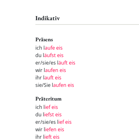
Indikativ
Präsens
ich l
aufe eis
du l
äufst eis
er/sie/es l
äuft eis
wir l
aufen eis
ihr l
auft eis
sie/Sie l
aufen eis
Präteritum
ich l
ief eis
du l
iefst eis
er/sie/es l
ief eis
wir l
iefen eis
ihr l
ieft eis