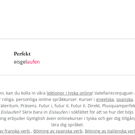
Perfekt
eisgel
aufen
en
, kan du kolla in våra
lektioner i tyska online
! Vatefaireconjuguer 
oliga, personliga online språkkurser: Kurser i
engelska
,
spanska
teritum, Präsens, Futur i, futur II, Futur II, Direkt, Plusquamperfek
t
Eislaufen
? Skriv bara in
Eislaufen
i sökfältet för att se hur det böj
vning erbjuder Gymglish även onlinekurser i tyska och ger dig tillgån
lära dig språket.
av franska verb
,
Böjning av spanska verb
,
Böjning av italienska ver