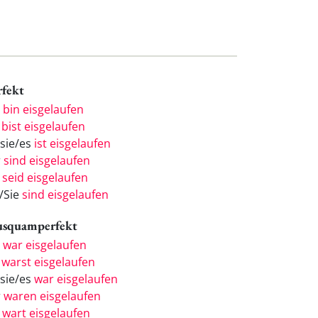
rfekt
h
bin eisgelaufen
u
bist eisgelaufen
/sie/es
ist eisgelaufen
r
sind eisgelaufen
r
seid eisgelaufen
e/Sie
sind eisgelaufen
usquamperfekt
h
war eisgelaufen
u
warst eisgelaufen
/sie/es
war eisgelaufen
r
waren eisgelaufen
r
wart eisgelaufen