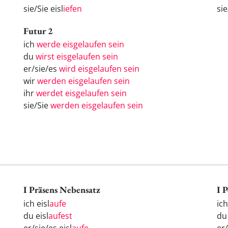
sie/Sie eisl
iefen
si
Futur 2
ich
werde eisgelaufen sein
du
wirst eisgelaufen sein
er/sie/es
wird eisgelaufen sein
wir
werden eisgelaufen sein
ihr
werdet eisgelaufen sein
sie/Sie
werden eisgelaufen sein
I Präsens Nebensatz
I 
ich eisl
aufe
ic
du eisl
aufest
d