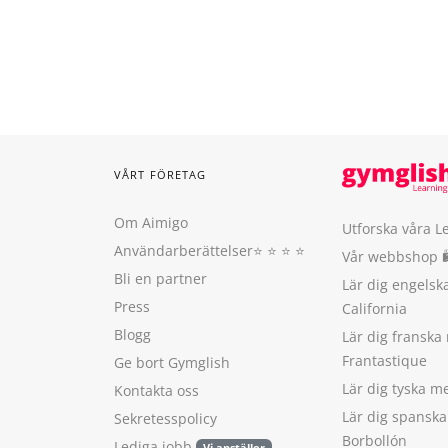
VÅRT FÖRETAG
Om Aimigo
Utforska våra L
Användarberättelser
⭐️ ⭐️ ⭐️ ⭐️
Vår webbshop 
Bli en partner
Lär dig engels
Press
California
Blogg
Lär dig franska
Frantastique
Ge bort Gymglish
Lär dig tyska 
Kontakta oss
Lär dig spansk
Sekretesspolicy
Borbollón
Lediga jobb