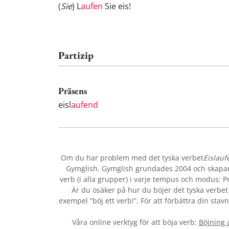
(
Sie
) L
aufen
Sie eis!
Partizip
Präsens
eisl
aufend
Om du har problem med det tyska verbet
Eislauf
Gymglish. Gymglish grundades 2004 och skapar r
verb (i alla grupper) i varje tempus och modus: Prä
Är du osäker på hur du böjer det tyska verbe
exempel ”böj ett verb!”. För att förbättra din sta
Våra online verktyg för att böja verb:
Böjning 