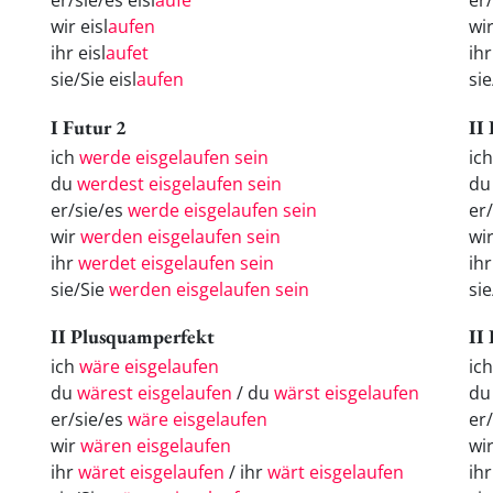
er/sie/es eisl
aufe
er
wir eisl
aufen
wi
ihr eisl
aufet
ih
sie/Sie eisl
aufen
si
I Futur 2
II
ich
werde eisgelaufen sein
ich
du
werdest eisgelaufen sein
du 
er/sie/es
werde eisgelaufen sein
er/
wir
werden eisgelaufen sein
wir
ihr
werdet eisgelaufen sein
ihr
sie/Sie
werden eisgelaufen sein
sie
II Plusquamperfekt
II
ich
wäre eisgelaufen
ic
du
wärest eisgelaufen
/ du
wärst eisgelaufen
d
er/sie/es
wäre eisgelaufen
er
wir
wären eisgelaufen
wi
ihr
wäret eisgelaufen
/ ihr
wärt eisgelaufen
ih