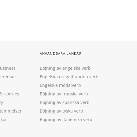
ANVÄNDBARA LÄNKAR
Business
Böjning av engelska verb
ferenser
Engelska oregelbundna verb
Engelska modalverb
ör cookies
Böjning av franska verb
cy
Böjning av spanska verb
estämmelser
Böjning av tyska verb
lkor
Böjning av italienska verb