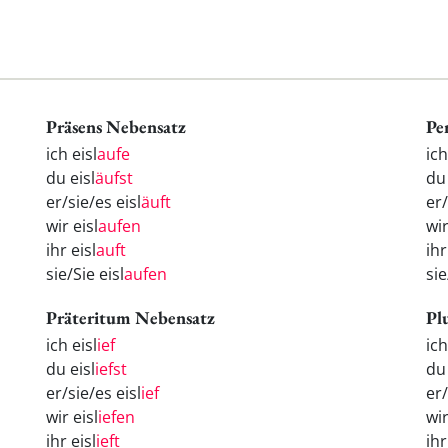
Präsens Nebensatz
Pe
ich eisl
aufe
ic
du eisl
äufst
d
er/sie/es eisl
äuft
er
wir eisl
aufen
wi
ihr eisl
auft
ih
sie/Sie eisl
aufen
si
Präteritum Nebensatz
Pl
ich eisl
ief
ic
du eisl
iefst
d
er/sie/es eisl
ief
er
wir eisl
iefen
wi
ihr eisl
ieft
ih