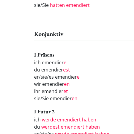
sie/Sie
hatten emendiert
Konjunktiv
I Präsens
ich emendier
e
du emendier
est
er/sie/es emendier
e
wir emendier
en
ihr emendier
et
sie/Sie emendier
en
I Futur 2
ich
werde emendiert haben
du
werdest emendiert haben