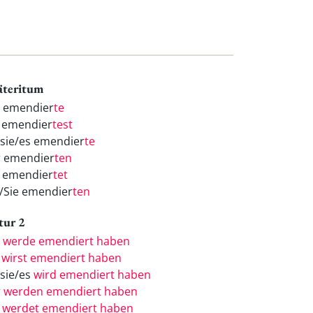
äteritum
h emendier
te
 emendier
test
/sie/es emendier
te
r emendier
ten
r emendier
tet
e/Sie emendier
ten
tur 2
h
werde emendiert haben
u
wirst emendiert haben
/sie/es
wird emendiert haben
r
werden emendiert haben
r
werdet emendiert haben