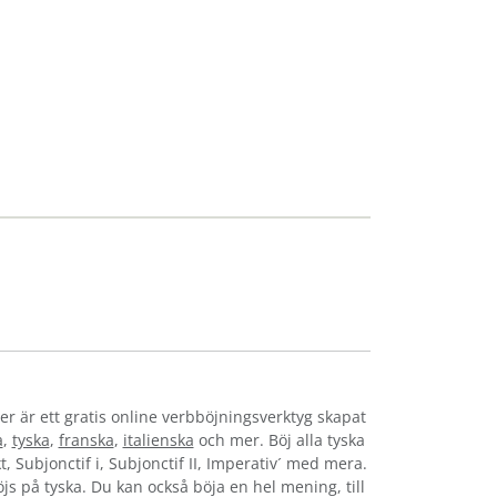
er är ett gratis online verbböjningsverktyg skapat
a
,
tyska
,
franska
,
italienska
och mer. Böj alla tyska
t, Subjonctif i, Subjonctif II, Imperativ´ med mera.
böjs på tyska. Du kan också böja en hel mening, till