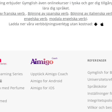
vning erbjuder Gymglish även onlinekurser i tyska och ger dig tillgån
lära dig språket.
av franska verb
,
Böjning av spanska verb
,
Böjning av italienska ver
engelska verb
,
modala engelska verb
).
Ladda ner våra verbböjningsverktyg utan kostnad:
REFERENSER
Gymglish for 
earning Series
Upptäck Aimigo Coach
Universitetsre
🛍
Aimigo for Android
Språkskolor
ka med Perfume
Aimigo for iOS
Inställninger f
Integritetspoli
 med
Villkor och b