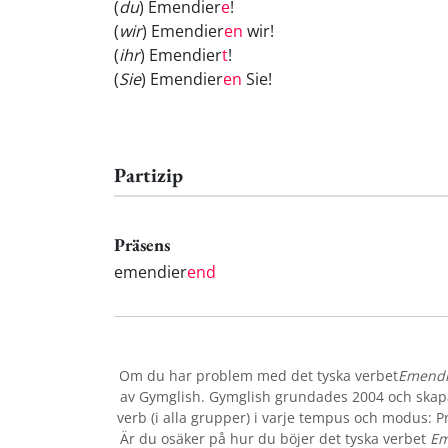
(
du
) Emendier
e
!
(
wir
) Emendier
en
wir!
(
ihr
) Emendier
t
!
(
Sie
) Emendier
en
Sie!
Partizip
Präsens
emendier
end
Om du har problem med det tyska verbet
Emendi
av Gymglish. Gymglish grundades 2004 och skapar
verb (i alla grupper) i varje tempus och modus: Prä
Är du osäker på hur du böjer det tyska verbet
Em