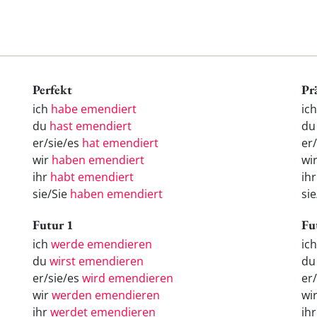
Perfekt
Pr
ich
habe emendiert
ic
du
hast emendiert
du
er/sie/es
hat emendiert
er
wir
haben emendiert
wi
ihr
habt emendiert
ih
sie/Sie
haben emendiert
si
Futur 1
Fu
ich
werde emendieren
ic
du
wirst emendieren
d
er/sie/es
wird emendieren
er
wir
werden emendieren
wi
ihr
werdet emendieren
ih