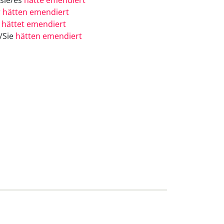
/sie/es
hätte emendiert
r
hätten emendiert
r
hättet emendiert
e/Sie
hätten emendiert