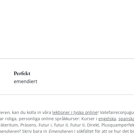
Perfekt
emendiert
eren
, kan du kolla in våra
lektioner i tyska online
! Vatefaireconjugu
 roliga, personliga online språkkurser: Kurser i
engelska
,
spansk
teritum, Präsens, Futur i, futur II, Futur II, Direkt, Plusquamperfek
endieren
? Skriv bara in
Emendieren
i sökfältet för att se hur det 