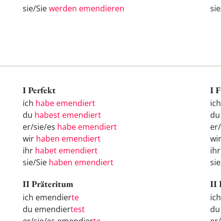
sie/Sie
werden emendieren
si
I Perfekt
I 
ich
habe emendiert
ic
du
habest emendiert
d
er/sie/es
habe emendiert
er
wir
haben emendiert
wi
ihr
habet emendiert
ih
sie/Sie
haben emendiert
si
II Präteritum
II
ich emendier
te
ic
du emendier
test
d