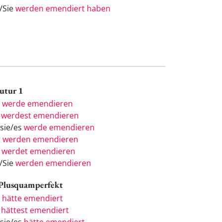
e/Sie
werden emendiert haben
Futur 1
h
werde emendieren
u
werdest emendieren
/sie/es
werde emendieren
r
werden emendieren
r
werdet emendieren
e/Sie
werden emendieren
 Plusquamperfekt
h
hätte emendiert
u
hättest emendiert