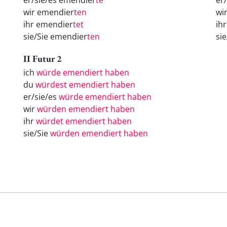
er/sie/es emendier
te
er
wir emendier
ten
wi
ihr emendier
tet
ih
sie/Sie emendier
ten
si
II Futur 2
ich
würde emendiert haben
du
würdest emendiert haben
er/sie/es
würde emendiert haben
wir
würden emendiert haben
ihr
würdet emendiert haben
sie/Sie
würden emendiert haben