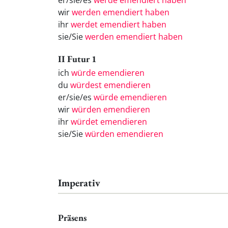
er/sie/es
werde emendiert haben
wir
werden emendiert haben
ihr
werdet emendiert haben
sie/Sie
werden emendiert haben
II Futur 1
ich
würde emendieren
du
würdest emendieren
er/sie/es
würde emendieren
wir
würden emendieren
ihr
würdet emendieren
sie/Sie
würden emendieren
Imperativ
Präsens