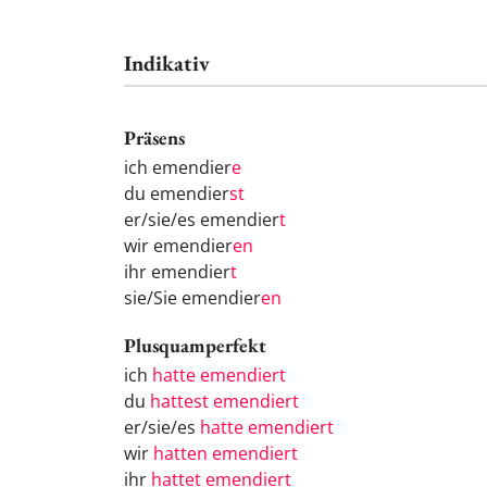
Indikativ
Präsens
ich emendier
e
du emendier
st
er/sie/es emendier
t
wir emendier
en
ihr emendier
t
sie/Sie emendier
en
Plusquamperfekt
ich
hatte emendiert
du
hattest emendiert
er/sie/es
hatte emendiert
wir
hatten emendiert
ihr
hattet emendiert