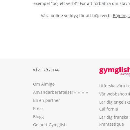
exempel ”böj ett verb!”. För att förbättra din sta
Våra online verktyg för att böja verb:
Böjning 
VÅRT FÖRETAG
Om Aimigo
Utforska våra L
Användarberättelser
⭐️ ⭐️ ⭐️ ⭐️
Vår webbshop 
Bli en partner
Lär dig engels
Press
California
Blogg
Lär dig franska
Frantastique
Ge bort Gymglish