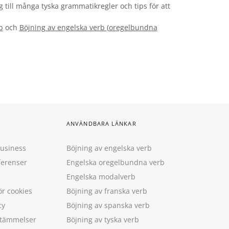
g till många tyska grammatikregler och tips för att
b
och
Böjning av engelska verb
(
oregelbundna
ANVÄNDBARA LÄNKAR
Business
Böjning av engelska verb
ferenser
Engelska oregelbundna verb
Engelska modalverb
ör cookies
Böjning av franska verb
cy
Böjning av spanska verb
estämmelser
Böjning av tyska verb