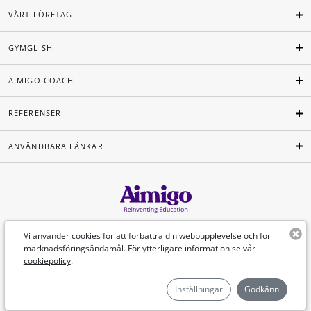
VÅRT FÖRETAG
GYMGLISH
AIMIGO COACH
REFERENSER
ANVÄNDBARA LÄNKAR
Svenska
Vi använder cookies för att förbättra din webbupplevelse och för
marknadsföringsändamål. För ytterligare information se vår
cookiepolicy
.
©Aimigo 2026
Inställningar
Godkänn