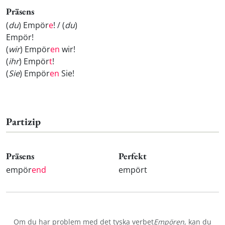
Präsens
(
du
) Empör
e
! / (
du
)
Empör
!
(
wir
) Empör
en
wir!
(
ihr
) Empör
t
!
(
Sie
) Empör
en
Sie!
Partizip
Präsens
Perfekt
empör
end
empört
Om du har problem med det tyska verbet
Empören
, kan du