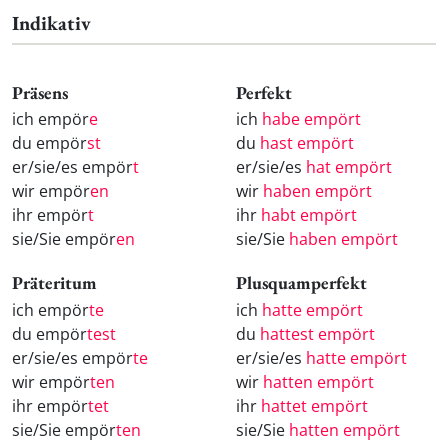
Indikativ
Präsens
Perfekt
ich empör
e
ich
habe empört
du empör
st
du
hast empört
er/sie/es empör
t
er/sie/es
hat empört
wir empör
en
wir
haben empört
ihr empör
t
ihr
habt empört
sie/Sie empör
en
sie/Sie
haben empört
Präteritum
Plusquamperfekt
ich empör
te
ich
hatte empört
du empör
test
du
hattest empört
er/sie/es empör
te
er/sie/es
hatte empört
wir empör
ten
wir
hatten empört
ihr empör
tet
ihr
hattet empört
sie/Sie empör
ten
sie/Sie
hatten empört