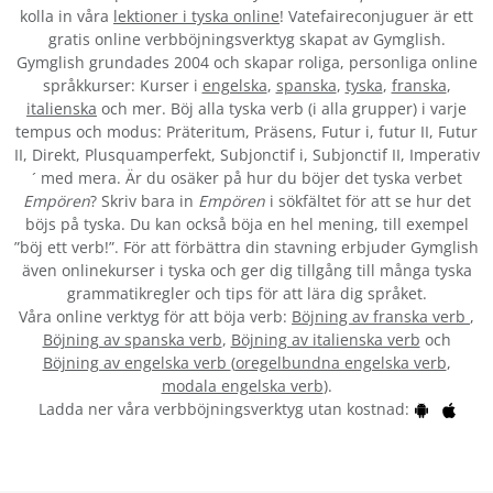
kolla in våra
lektioner i tyska online
! Vatefaireconjuguer är ett
gratis online verbböjningsverktyg skapat av Gymglish.
Gymglish grundades 2004 och skapar roliga, personliga online
språkkurser: Kurser i
engelska
,
spanska
,
tyska
,
franska
,
italienska
och mer. Böj alla tyska verb (i alla grupper) i varje
tempus och modus: Präteritum, Präsens, Futur i, futur II, Futur
II, Direkt, Plusquamperfekt, Subjonctif i, Subjonctif II, Imperativ
´ med mera. Är du osäker på hur du böjer det tyska verbet
Empören
? Skriv bara in
Empören
i sökfältet för att se hur det
böjs på tyska. Du kan också böja en hel mening, till exempel
”böj ett verb!”. För att förbättra din stavning erbjuder Gymglish
även onlinekurser i tyska och ger dig tillgång till många tyska
grammatikregler och tips för att lära dig språket.
Våra online verktyg för att böja verb:
Böjning av franska verb
,
Böjning av spanska verb
,
Böjning av italienska verb
och
Böjning av engelska verb
(
oregelbundna engelska verb
,
modala engelska verb
).
Ladda ner våra verbböjningsverktyg utan kostnad: