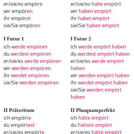
er/sie/es empör
e
er/sie/es
habe empört
wir empör
en
wir
haben empört
ihr empör
et
ihr
habet empört
sie/Sie empör
en
sie/Sie
haben empört
I Futur 1
I Futur 2
ich
werde empören
ich
werde empört haben
du
werdest empören
du
werdest empört haben
er/sie/es
werde empören
er/sie/es
werde empört
wir
werden empören
haben
ihr
werdet empören
wir
werden empört haben
sie/Sie
werden empören
ihr
werdet empört haben
sie/Sie
werden empört
haben
II Präteritum
II Plusquamperfekt
ich empör
te
ich
hätte empört
du empör
test
du
hättest empört
er/sie/es empör
te
er/sie/es
hätte empört