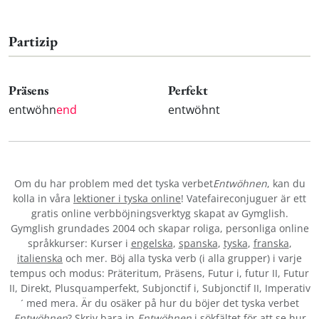
Partizip
Präsens
Perfekt
entwöhn
end
entwöhnt
Om du har problem med det tyska verbet
Entwöhnen
, kan du
kolla in våra
lektioner i tyska online
! Vatefaireconjuguer är ett
gratis online verbböjningsverktyg skapat av Gymglish.
Gymglish grundades 2004 och skapar roliga, personliga online
språkkurser: Kurser i
engelska
,
spanska
,
tyska
,
franska
,
italienska
och mer. Böj alla tyska verb (i alla grupper) i varje
tempus och modus: Präteritum, Präsens, Futur i, futur II, Futur
II, Direkt, Plusquamperfekt, Subjonctif i, Subjonctif II, Imperativ
´ med mera. Är du osäker på hur du böjer det tyska verbet
Entwöhnen
? Skriv bara in
Entwöhnen
i sökfältet för att se hur