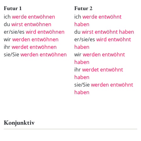
Futur 1
Futur 2
ich
werde entwöhnen
ich
werde entwöhnt
du
wirst entwöhnen
haben
er/sie/es
wird entwöhnen
du
wirst entwöhnt haben
wir
werden entwöhnen
er/sie/es
wird entwöhnt
ihr
werdet entwöhnen
haben
sie/Sie
werden entwöhnen
wir
werden entwöhnt
haben
ihr
werdet entwöhnt
haben
sie/Sie
werden entwöhnt
haben
Konjunktiv