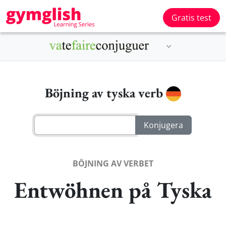
Gratis test
Böjning av tyska verb
BÖJNING AV VERBET
Entwöhnen på Tyska