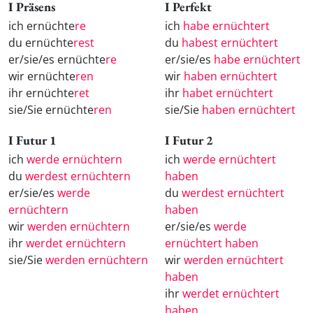
I Präsens
I Perfekt
ich ernüchte
re
ich
habe ernüchtert
du ernüchte
rest
du
habest ernüchtert
er/sie/es ernüchte
re
er/sie/es
habe ernüchtert
wir ernüchte
ren
wir
haben ernüchtert
ihr ernüchte
ret
ihr
habet ernüchtert
sie/Sie ernüchte
ren
sie/Sie
haben ernüchtert
I Futur 1
I Futur 2
ich
werde ernüchtern
ich
werde ernüchtert
du
werdest ernüchtern
haben
er/sie/es
werde
du
werdest ernüchtert
ernüchtern
haben
wir
werden ernüchtern
er/sie/es
werde
ihr
werdet ernüchtern
ernüchtert haben
sie/Sie
werden ernüchtern
wir
werden ernüchtert
haben
ihr
werdet ernüchtert
haben