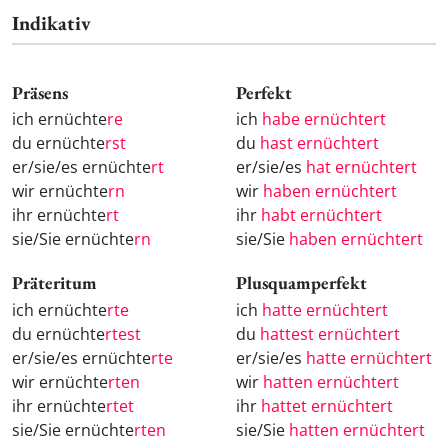
Indikativ
Präsens
Perfekt
ich ernüchte
re
ich
habe ernüchtert
du ernüchte
rst
du
hast ernüchtert
er/sie/es ernüchte
rt
er/sie/es
hat ernüchtert
wir ernüchte
rn
wir
haben ernüchtert
ihr ernüchte
rt
ihr
habt ernüchtert
sie/Sie ernüchte
rn
sie/Sie
haben ernüchtert
Präteritum
Plusquamperfekt
ich ernüchte
rte
ich
hatte ernüchtert
du ernüchte
rtest
du
hattest ernüchtert
er/sie/es ernüchte
rte
er/sie/es
hatte ernüchtert
wir ernüchte
rten
wir
hatten ernüchtert
ihr ernüchte
rtet
ihr
hattet ernüchtert
sie/Sie ernüchte
rten
sie/Sie
hatten ernüchtert