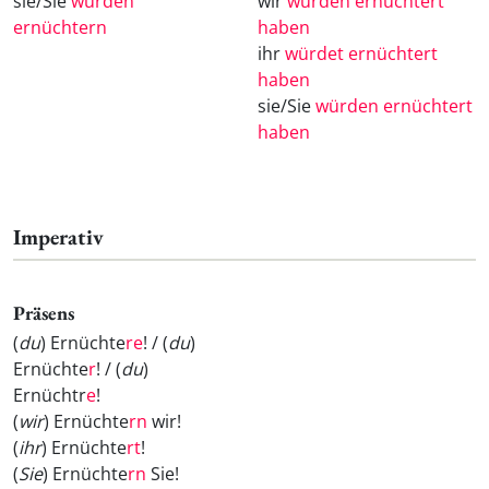
sie/Sie
würden
wir
würden ernüchtert
ernüchtern
haben
ihr
würdet ernüchtert
haben
sie/Sie
würden ernüchtert
haben
Imperativ
Präsens
(
du
) Ernüchte
re
! / (
du
)
Ernüchte
r
! / (
du
)
Ernüchtr
e
!
(
wir
) Ernüchte
rn
wir!
(
ihr
) Ernüchte
rt
!
(
Sie
) Ernüchte
rn
Sie!