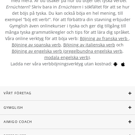
´ med mera. Är du osäker på hur du böjer det tyska verbet
Ernüchtern
? Skriv bara in
Ernüchtern
i sökfältet för att se hur
det böjs på tyska. Du kan också böja en hel mening, till
exempel ”böj ett verb!”. För att förbättra din stavning erbjuder
Gymglish även onlinekurser i tyska och ger dig tillgång till
många tyska grammatikregler och tips för att lära dig språket.
Våra online verktyg för att böja verb:
Böjning av franska verb
,
Böjning av spanska verb
,
Böjning av italienska verb
och
Böjning av engelska verb
(
oregelbundna engelska verb
,
modala engelska verb
).
Ladda ner våra verbböjningsverktyg utan kostnad:
VÅRT FÖRETAG
GYMGLISH
AIMIGO COACH