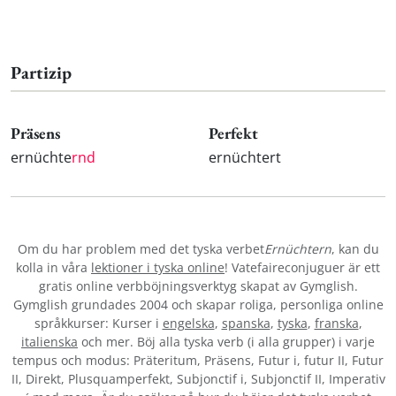
Partizip
Präsens
Perfekt
ernüchte
rnd
ernüchtert
Om du har problem med det tyska verbet
Ernüchtern
, kan du
kolla in våra
lektioner i tyska online
! Vatefaireconjuguer är ett
gratis online verbböjningsverktyg skapat av Gymglish.
Gymglish grundades 2004 och skapar roliga, personliga online
språkkurser: Kurser i
engelska
,
spanska
,
tyska
,
franska
,
italienska
och mer. Böj alla tyska verb (i alla grupper) i varje
tempus och modus: Präteritum, Präsens, Futur i, futur II, Futur
II, Direkt, Plusquamperfekt, Subjonctif i, Subjonctif II, Imperativ