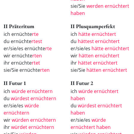
sie/Sie
werden ernüchtert
haben
II Präteritum
II Plusquamperfekt
ich ernüchte
rte
ich
hätte ernüchtert
du ernüchte
rtest
du
hättest ernüchtert
er/sie/es ernüchte
rte
er/sie/es
hätte ernüchtert
wir ernüchte
rten
wir
hätten ernüchtert
ihr ernüchte
rtet
ihr
hättet ernüchtert
sie/Sie ernüchte
rten
sie/Sie
hätten ernüchtert
II Futur 1
II Futur 2
ich
würde ernüchtern
ich
würde ernüchtert
du
würdest ernüchtern
haben
er/sie/es
würde
du
würdest ernüchtert
ernüchtern
haben
wir
würden ernüchtern
er/sie/es
würde
ihr
würdet ernüchtern
ernüchtert haben