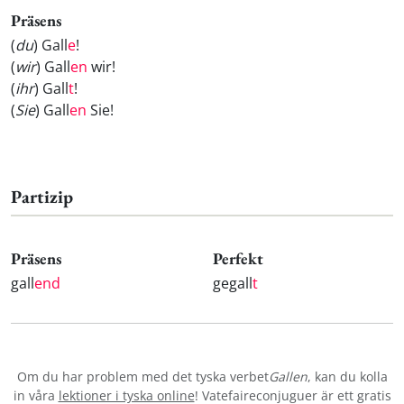
Präsens
(
du
) Gall
e
!
(
wir
) Gall
en
wir!
(
ihr
) Gall
t
!
(
Sie
) Gall
en
Sie!
Partizip
Präsens
Perfekt
gall
end
gegall
t
Om du har problem med det tyska verbet
Gallen
, kan du kolla
in våra
lektioner i tyska online
! Vatefaireconjuguer är ett gratis