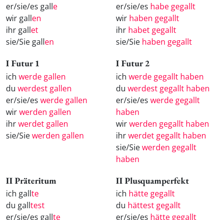
er/sie/es gall
e
er/sie/es
habe gegallt
wir gall
en
wir
haben gegallt
ihr gall
et
ihr
habet gegallt
sie/Sie gall
en
sie/Sie
haben gegallt
I Futur 1
I Futur 2
ich
werde gallen
ich
werde gegallt haben
du
werdest gallen
du
werdest gegallt haben
er/sie/es
werde gallen
er/sie/es
werde gegallt
wir
werden gallen
haben
ihr
werdet gallen
wir
werden gegallt haben
sie/Sie
werden gallen
ihr
werdet gegallt haben
sie/Sie
werden gegallt
haben
II Präteritum
II Plusquamperfekt
ich gall
te
ich
hätte gegallt
du gall
test
du
hättest gegallt
er/sie/es gall
te
er/sie/es
hätte gegallt