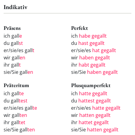
Indikativ
Präsens
Perfekt
ich gall
e
ich
habe gegallt
du gall
st
du
hast gegallt
er/sie/es gall
t
er/sie/es
hat gegallt
wir gall
en
wir
haben gegallt
ihr gall
t
ihr
habt gegallt
sie/Sie gall
en
sie/Sie
haben gegallt
Präteritum
Plusquamperfekt
ich gall
te
ich
hatte gegallt
du gall
test
du
hattest gegallt
er/sie/es gall
te
er/sie/es
hatte gegallt
wir gall
ten
wir
hatten gegallt
ihr gall
tet
ihr
hattet gegallt
sie/Sie gall
ten
sie/Sie
hatten gegallt