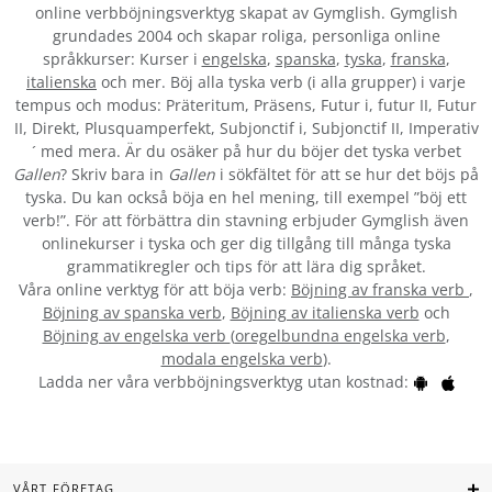
online verbböjningsverktyg skapat av Gymglish. Gymglish
grundades 2004 och skapar roliga, personliga online
språkkurser: Kurser i
engelska
,
spanska
,
tyska
,
franska
,
italienska
och mer. Böj alla tyska verb (i alla grupper) i varje
tempus och modus: Präteritum, Präsens, Futur i, futur II, Futur
II, Direkt, Plusquamperfekt, Subjonctif i, Subjonctif II, Imperativ
´ med mera. Är du osäker på hur du böjer det tyska verbet
Gallen
? Skriv bara in
Gallen
i sökfältet för att se hur det böjs på
tyska. Du kan också böja en hel mening, till exempel ”böj ett
verb!”. För att förbättra din stavning erbjuder Gymglish även
onlinekurser i tyska och ger dig tillgång till många tyska
grammatikregler och tips för att lära dig språket.
Våra online verktyg för att böja verb:
Böjning av franska verb
,
Böjning av spanska verb
,
Böjning av italienska verb
och
Böjning av engelska verb
(
oregelbundna engelska verb
,
modala engelska verb
).
Ladda ner våra verbböjningsverktyg utan kostnad:
VÅRT FÖRETAG