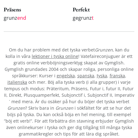
Präsens
Perfekt
grunz
end
gegrunz
t
Om du har problem med det tyska verbet
Grunzen
, kan du
kolla in våra
lektioner i tyska online
! Vatefaireconjuguer är ett
gratis online verbböjningsverktyg skapat av Gymglish.
Gymglish grundades 2004 och skapar roliga, personliga online
språkkurser: Kurser i
engelska
,
spanska
,
tyska
,
franska
,
italienska
och mer. Böj alla tyska verb (i alla grupper) i varje
tempus och modus: Präteritum, Präsens, Futur i, futur II, Futur
II, Direkt, Plusquamperfekt, Subjonctif i, Subjonctif II, Imperativ
´ med mera. Är du osäker på hur du böjer det tyska verbet
Grunzen
? Skriv bara in
Grunzen
i sökfältet för att se hur det
böjs på tyska. Du kan också böja en hel mening, till exempel
”böj ett verb!”. För att förbättra din stavning erbjuder Gymglish
även onlinekurser i tyska och ger dig tillgång till många tyska
grammatikregler och tips för att lära dig språket.