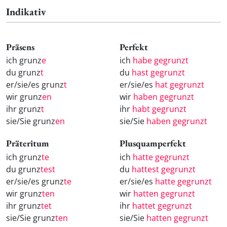
Indikativ
Präsens
Perfekt
ich grunz
e
ich
habe gegrunzt
du grunz
t
du
hast gegrunzt
er/sie/es grunz
t
er/sie/es
hat gegrunzt
wir grunz
en
wir
haben gegrunzt
ihr grunz
t
ihr
habt gegrunzt
sie/Sie grunz
en
sie/Sie
haben gegrunzt
Präteritum
Plusquamperfekt
ich grunz
te
ich
hatte gegrunzt
du grunz
test
du
hattest gegrunzt
er/sie/es grunz
te
er/sie/es
hatte gegrunzt
wir grunz
ten
wir
hatten gegrunzt
ihr grunz
tet
ihr
hattet gegrunzt
sie/Sie grunz
ten
sie/Sie
hatten gegrunzt