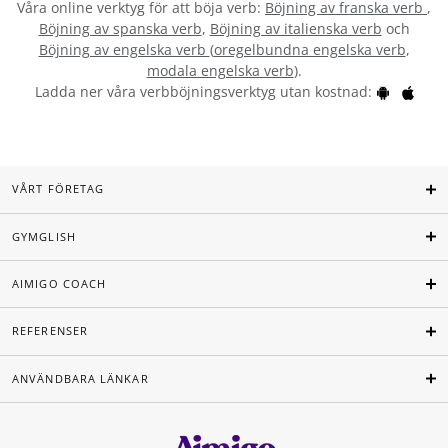
Våra online verktyg för att böja verb:
Böjning av franska verb
,
Böjning av spanska verb
,
Böjning av italienska verb
och
Böjning av engelska verb
(
oregelbundna engelska verb
,
modala engelska verb
).
Ladda ner våra verbböjningsverktyg utan kostnad:
VÅRT FÖRETAG
GYMGLISH
AIMIGO COACH
REFERENSER
ANVÄNDBARA LÄNKAR