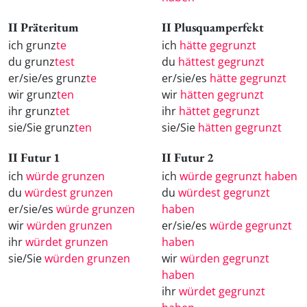
II Präteritum
II Plusquamperfekt
ich grunz
te
ich
hätte gegrunzt
du grunz
test
du
hättest gegrunzt
er/sie/es grunz
te
er/sie/es
hätte gegrunzt
wir grunz
ten
wir
hätten gegrunzt
ihr grunz
tet
ihr
hättet gegrunzt
sie/Sie grunz
ten
sie/Sie
hätten gegrunzt
II Futur 1
II Futur 2
ich
würde grunzen
ich
würde gegrunzt haben
du
würdest grunzen
du
würdest gegrunzt
er/sie/es
würde grunzen
haben
wir
würden grunzen
er/sie/es
würde gegrunzt
ihr
würdet grunzen
haben
sie/Sie
würden grunzen
wir
würden gegrunzt
haben
ihr
würdet gegrunzt