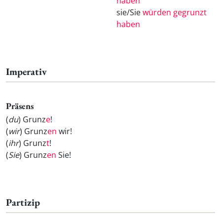
haben
sie/Sie
würden gegrunzt
haben
Imperativ
Präsens
(
du
) Grunz
e
!
(
wir
) Grunz
en
wir!
(
ihr
) Grunz
t
!
(
Sie
) Grunz
en
Sie!
Partizip