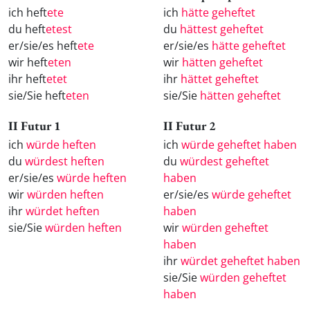
ich heft
ete
ich
hätte geheftet
du heft
etest
du
hättest geheftet
er/sie/es heft
ete
er/sie/es
hätte geheftet
wir heft
eten
wir
hätten geheftet
ihr heft
etet
ihr
hättet geheftet
sie/Sie heft
eten
sie/Sie
hätten geheftet
II Futur 1
II Futur 2
ich
würde heften
ich
würde geheftet haben
du
würdest heften
du
würdest geheftet
er/sie/es
würde heften
haben
wir
würden heften
er/sie/es
würde geheftet
ihr
würdet heften
haben
sie/Sie
würden heften
wir
würden geheftet
haben
ihr
würdet geheftet haben
sie/Sie
würden geheftet
haben