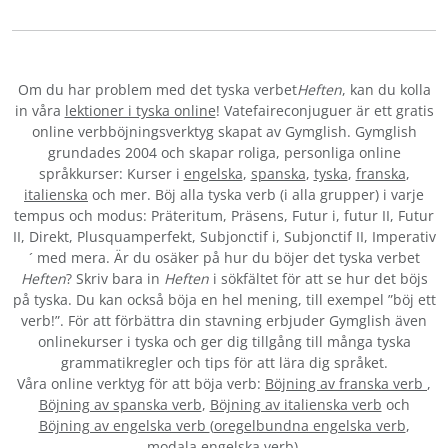
Om du har problem med det tyska verbet
Heften
, kan du kolla
in våra
lektioner i tyska online
! Vatefaireconjuguer är ett gratis
online verbböjningsverktyg skapat av Gymglish. Gymglish
grundades 2004 och skapar roliga, personliga online
språkkurser: Kurser i
engelska
,
spanska
,
tyska
,
franska
,
italienska
och mer. Böj alla tyska verb (i alla grupper) i varje
tempus och modus: Präteritum, Präsens, Futur i, futur II, Futur
II, Direkt, Plusquamperfekt, Subjonctif i, Subjonctif II, Imperativ
´ med mera. Är du osäker på hur du böjer det tyska verbet
Heften
? Skriv bara in
Heften
i sökfältet för att se hur det böjs
på tyska. Du kan också böja en hel mening, till exempel ”böj ett
verb!”. För att förbättra din stavning erbjuder Gymglish även
onlinekurser i tyska och ger dig tillgång till många tyska
grammatikregler och tips för att lära dig språket.
Våra online verktyg för att böja verb:
Böjning av franska verb
,
Böjning av spanska verb
,
Böjning av italienska verb
och
Böjning av engelska verb
(
oregelbundna engelska verb
,
modala engelska verb
).