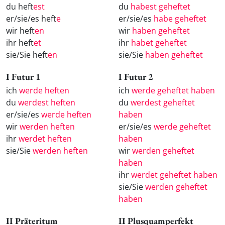
du heft
est
du
habest geheftet
er/sie/es heft
e
er/sie/es
habe geheftet
wir heft
en
wir
haben geheftet
ihr heft
et
ihr
habet geheftet
sie/Sie heft
en
sie/Sie
haben geheftet
I Futur 1
I Futur 2
ich
werde heften
ich
werde geheftet haben
du
werdest heften
du
werdest geheftet
er/sie/es
werde heften
haben
wir
werden heften
er/sie/es
werde geheftet
ihr
werdet heften
haben
sie/Sie
werden heften
wir
werden geheftet
haben
ihr
werdet geheftet haben
sie/Sie
werden geheftet
haben
II Präteritum
II Plusquamperfekt