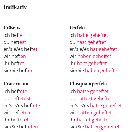
Indikativ
Präsens
Perfekt
ich heft
e
ich
habe geheftet
du heft
est
du
hast geheftet
er/sie/es heft
et
er/sie/es
hat geheftet
wir heft
en
wir
haben geheftet
ihr heft
et
ihr
habt geheftet
sie/Sie heft
en
sie/Sie
haben geheftet
Präteritum
Plusquamperfekt
ich heft
ete
ich
hatte geheftet
du heft
etest
du
hattest geheftet
er/sie/es heft
ete
er/sie/es
hatte geheftet
wir heft
eten
wir
hatten geheftet
ihr heft
etet
ihr
hattet geheftet
sie/Sie heft
eten
sie/Sie
hatten geheftet