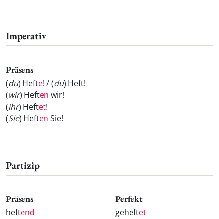
Imperativ
Präsens
(
du
) Heft
e
! / (
du
) Heft
!
(
wir
) Heft
en
wir!
(
ihr
) Heft
et
!
(
Sie
) Heft
en
Sie!
Partizip
Präsens
Perfekt
heft
end
geheft
et