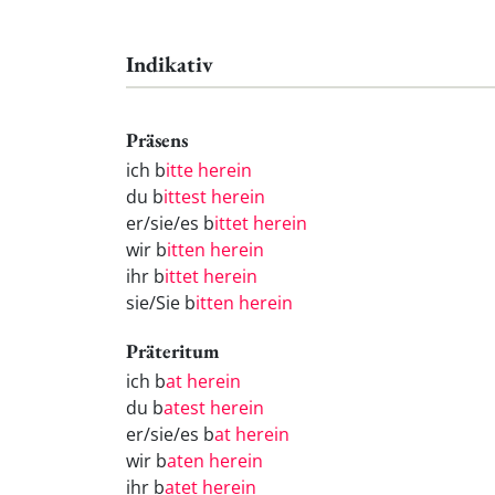
Indikativ
Präsens
ich b
itte herein
du b
ittest herein
er/sie/es b
ittet herein
wir b
itten herein
ihr b
ittet herein
sie/Sie b
itten herein
Präteritum
ich b
at herein
du b
atest herein
er/sie/es b
at herein
wir b
aten herein
ihr b
atet herein