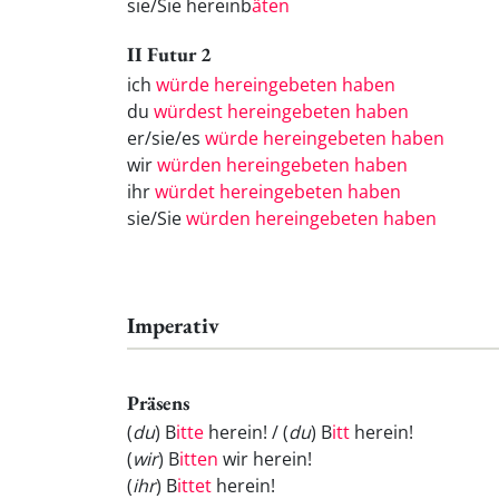
sie/Sie hereinb
äten
II Futur 2
ich
würde hereingebeten haben
du
würdest hereingebeten haben
er/sie/es
würde hereingebeten haben
wir
würden hereingebeten haben
ihr
würdet hereingebeten haben
sie/Sie
würden hereingebeten haben
Imperativ
Präsens
(
du
) B
itte
herein! / (
du
) B
itt
herein!
(
wir
) B
itten
wir herein!
(
ihr
) B
ittet
herein!