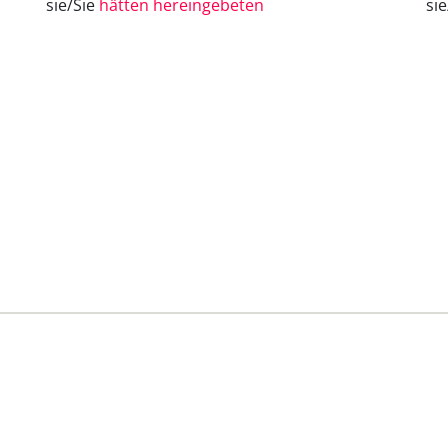
sie/Sie
hätten hereingebeten
si