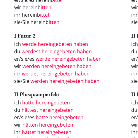
er/sie/es hereinb
itte
er
wir hereinb
itten
wi
ihr hereinb
ittet
ih
sie/Sie hereinb
itten
si
I Futur 2
II
ich
werde hereingebeten haben
ich
du
werdest hereingebeten haben
du
er/sie/es
werde hereingebeten haben
er/
wir
werden hereingebeten haben
wi
ihr
werdet hereingebeten haben
ihr
sie/Sie
werden hereingebeten haben
sie
II Plusquamperfekt
II
ich
hätte hereingebeten
ic
du
hättest hereingebeten
d
er/sie/es
hätte hereingebeten
er
wir
hätten hereingebeten
wi
ihr
hättet hereingebeten
ih