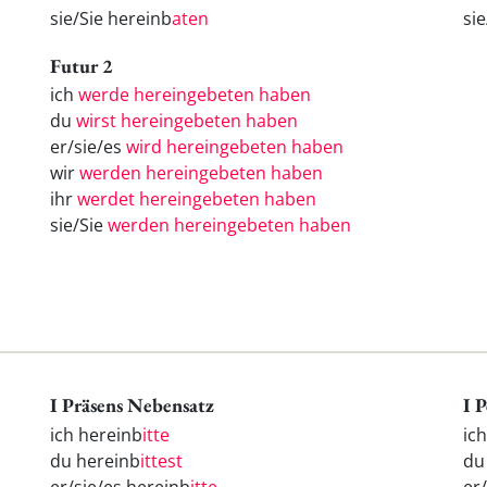
sie/Sie hereinb
aten
si
Futur 2
ich
werde hereingebeten haben
du
wirst hereingebeten haben
er/sie/es
wird hereingebeten haben
wir
werden hereingebeten haben
ihr
werdet hereingebeten haben
sie/Sie
werden hereingebeten haben
I Präsens Nebensatz
I 
ich hereinb
itte
ic
du hereinb
ittest
d