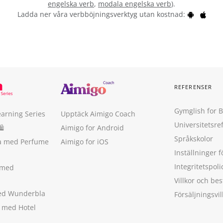
engelska verb
,
modala engelska verb
).
Ladda ner våra verbböjningsverktyg utan kostnad:
REFERENSER
Gymglish for 
earning Series
Upptäck Aimigo Coach
Universitetsre
🛍
Aimigo for Android
Språkskolor
ka med Perfume
Aimigo for iOS
Inställninger f
Integritetspoli
 med
Villkor och b
med Wunderbla
Försäljningsvil
a med Hotel