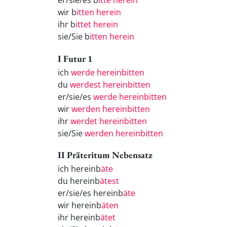
er/sie/es b
itte herein
wir b
itten herein
ihr b
ittet herein
sie/Sie b
itten herein
I Futur 1
ich
werde hereinbitten
du
werdest hereinbitten
er/sie/es
werde hereinbitten
wir
werden hereinbitten
ihr
werdet hereinbitten
sie/Sie
werden hereinbitten
II Präteritum Nebensatz
ich hereinb
äte
du hereinb
ätest
er/sie/es hereinb
äte
wir hereinb
äten
ihr hereinb
ätet