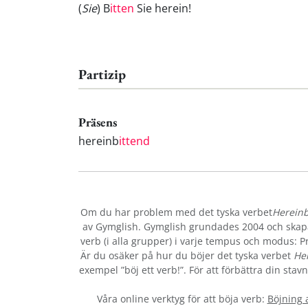
(
Sie
) B
itten
Sie herein!
Partizip
Präsens
hereinb
ittend
Om du har problem med det tyska verbet
Hereinb
av Gymglish. Gymglish grundades 2004 och skapar
verb (i alla grupper) i varje tempus och modus: Prä
Är du osäker på hur du böjer det tyska verbet
Her
exempel ”böj ett verb!”. För att förbättra din sta
Våra online verktyg för att böja verb:
Böjning 