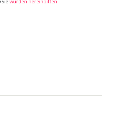
e/Sie
würden hereinbitten