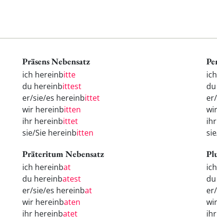
Präsens Nebensatz
Pe
ich hereinb
itte
ic
du hereinb
ittest
d
er/sie/es hereinb
ittet
er
wir hereinb
itten
wi
ihr hereinb
ittet
ih
sie/Sie hereinb
itten
si
Präteritum Nebensatz
Pl
ich hereinb
at
ic
du hereinb
atest
d
er/sie/es hereinb
at
er
wir hereinb
aten
wi
ihr hereinb
atet
ih