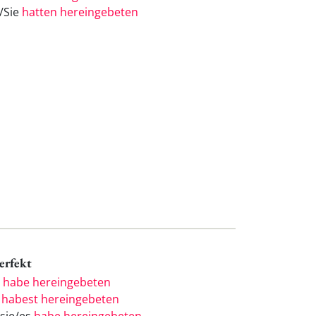
e/Sie
hatten hereingebeten
Perfekt
h
habe hereingebeten
u
habest hereingebeten