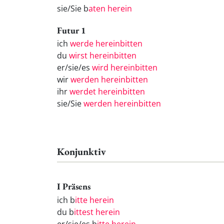
sie/Sie b
aten herein
Futur 1
ich
werde hereinbitten
du
wirst hereinbitten
er/sie/es
wird hereinbitten
wir
werden hereinbitten
ihr
werdet hereinbitten
sie/Sie
werden hereinbitten
Konjunktiv
I Präsens
ich b
itte herein
du b
ittest herein