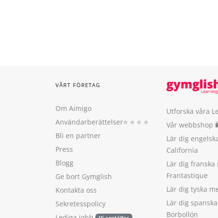
VÅRT FÖRETAG
Om Aimigo
Utforska våra L
Användarberättelser
⭐️ ⭐️ ⭐️ ⭐️
Vår webbshop 
Bli en partner
Lär dig engels
Press
California
Blogg
Lär dig franska
Frantastique
Ge bort Gymglish
Lär dig tyska 
Kontakta oss
Lär dig spansk
Sekretesspolicy
Borbollón
Lediga jobb