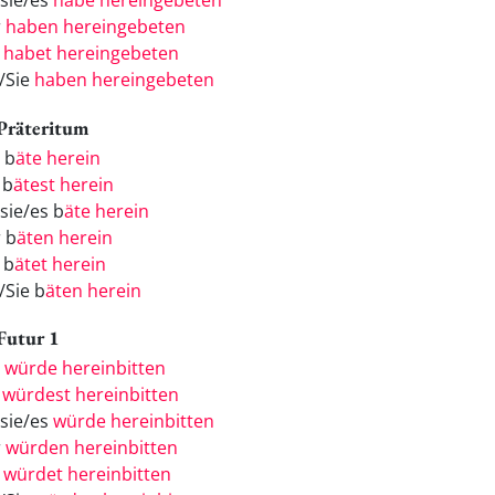
/sie/es
habe hereingebeten
r
haben hereingebeten
r
habet hereingebeten
e/Sie
haben hereingebeten
 Präteritum
 b
äte herein
 b
ätest herein
sie/es b
äte herein
r b
äten herein
 b
ätet herein
/Sie b
äten herein
 Futur 1
h
würde hereinbitten
u
würdest hereinbitten
/sie/es
würde hereinbitten
r
würden hereinbitten
r
würdet hereinbitten