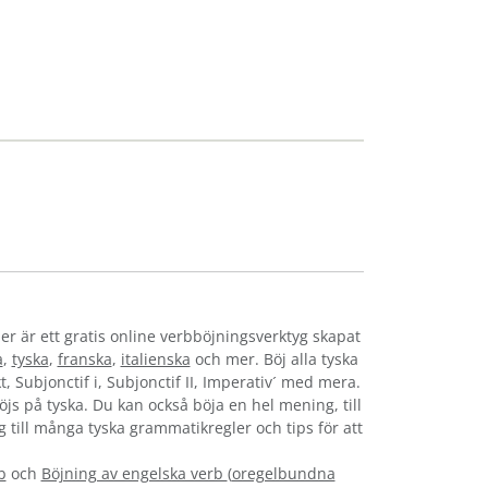
er är ett gratis online verbböjningsverktyg skapat
a
,
tyska
,
franska
,
italienska
och mer. Böj alla tyska
t, Subjonctif i, Subjonctif II, Imperativ´ med mera.
böjs på tyska. Du kan också böja en hel mening, till
g till många tyska grammatikregler och tips för att
b
och
Böjning av engelska verb
(
oregelbundna