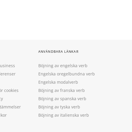
ANVÄNDBARA LÄNKAR
Business
Böjning av engelska verb
ferenser
Engelska oregelbundna verb
Engelska modalverb
ör cookies
Böjning av franska verb
cy
Böjning av spanska verb
estämmelser
Böjning av tyska verb
lkor
Böjning av italienska verb