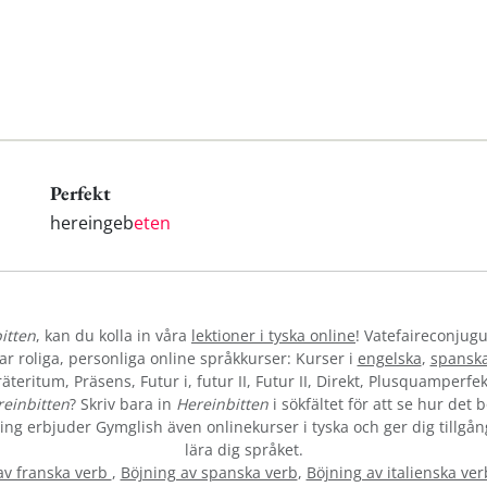
Perfekt
hereingeb
eten
itten
, kan du kolla in våra
lektioner i tyska online
! Vatefaireconjugu
 roliga, personliga online språkkurser: Kurser i
engelska
,
spansk
teritum, Präsens, Futur i, futur II, Futur II, Direkt, Plusquamperfek
einbitten
? Skriv bara in
Hereinbitten
i sökfältet för att se hur det 
vning erbjuder Gymglish även onlinekurser i tyska och ger dig tillgån
lära dig språket.
av franska verb
,
Böjning av spanska verb
,
Böjning av italienska ver