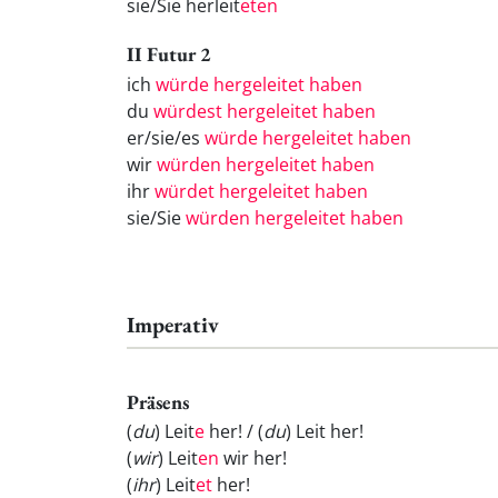
sie/Sie herleit
eten
II Futur 2
ich
würde hergeleitet haben
du
würdest hergeleitet haben
er/sie/es
würde hergeleitet haben
wir
würden hergeleitet haben
ihr
würdet hergeleitet haben
sie/Sie
würden hergeleitet haben
Imperativ
Präsens
(
du
) Leit
e
her! / (
du
) Leit
her!
(
wir
) Leit
en
wir her!
(
ihr
) Leit
et
her!