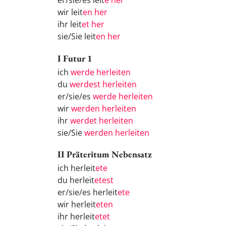
er/sie/es leit
e her
wir leit
en her
ihr leit
et her
sie/Sie leit
en her
I Futur 1
ich
werde herleiten
du
werdest herleiten
er/sie/es
werde herleiten
wir
werden herleiten
ihr
werdet herleiten
sie/Sie
werden herleiten
II Präteritum Nebensatz
ich herleit
ete
du herleit
etest
er/sie/es herleit
ete
wir herleit
eten
ihr herleit
etet