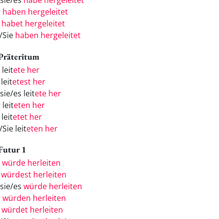
/sie/es
habe hergeleitet
r
haben hergeleitet
r
habet hergeleitet
e/Sie
haben hergeleitet
 Präteritum
 leit
ete her
leit
etest her
sie/es leit
ete her
 leit
eten her
 leit
etet her
/Sie leit
eten her
 Futur 1
h
würde herleiten
u
würdest herleiten
/sie/es
würde herleiten
r
würden herleiten
r
würdet herleiten