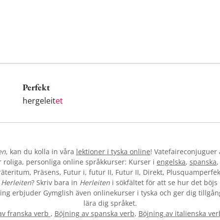
Perfekt
hergeleit
et
en
, kan du kolla in våra
lektioner i tyska online
! Vatefaireconjuguer 
oliga, personliga online språkkurser: Kurser i
engelska
,
spanska
teritum, Präsens, Futur i, futur II, Futur II, Direkt, Plusquamperfek
t
Herleiten
? Skriv bara in
Herleiten
i sökfältet för att se hur det böj
vning erbjuder Gymglish även onlinekurser i tyska och ger dig tillgån
lära dig språket.
av franska verb
,
Böjning av spanska verb
,
Böjning av italienska ver