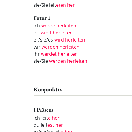
sie/Sie leit
eten her
Futur 1
ich
werde herleiten
du
wirst herleiten
er/sie/es
wird herleiten
wir
werden herleiten
ihr
werdet herleiten
sie/Sie
werden herleiten
Konjunktiv
I Präsens
ich leit
e her
du leit
est her