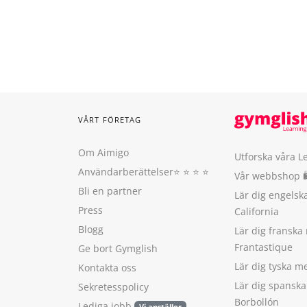
VÅRT FÖRETAG
Om Aimigo
Utforska våra L
Användarberättelser
⭐️ ⭐️ ⭐️ ⭐️
Vår webbshop 
Bli en partner
Lär dig engels
Press
California
Blogg
Lär dig franska
Frantastique
Ge bort Gymglish
Lär dig tyska 
Kontakta oss
Lär dig spansk
Sekretesspolicy
Borbollón
Lediga jobb