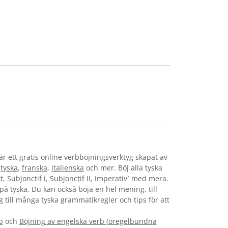
är ett gratis online verbböjningsverktyg skapat av
,
tyska
,
franska
,
italienska
och mer. Böj alla tyska
t, Subjonctif i, Subjonctif II, Imperativ´ med mera.
s på tyska. Du kan också böja en hel mening, till
g till många tyska grammatikregler och tips för att
b
och
Böjning av engelska verb
(
oregelbundna