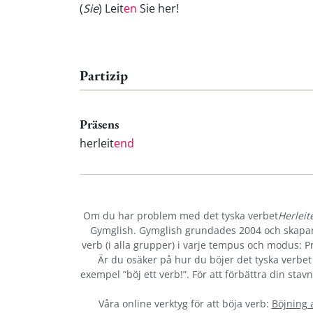
(
Sie
) Leit
en
Sie her!
Partizip
Präsens
herleit
end
Om du har problem med det tyska verbet
Herleit
Gymglish. Gymglish grundades 2004 och skapar r
verb (i alla grupper) i varje tempus och modus: Prä
Är du osäker på hur du böjer det tyska verbe
exempel ”böj ett verb!”. För att förbättra din sta
Våra online verktyg för att böja verb:
Böjning 