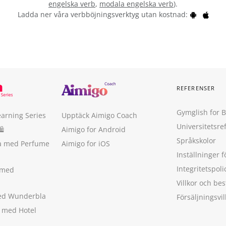
engelska verb
,
modala engelska verb
).
Ladda ner våra verbböjningsverktyg utan kostnad:
REFERENSER
Gymglish for 
earning Series
Upptäck Aimigo Coach
Universitetsre
🛍
Aimigo for Android
Språkskolor
ka med Perfume
Aimigo for iOS
Inställninger f
Integritetspoli
 med
Villkor och b
med Wunderbla
Försäljningsvil
a med Hotel