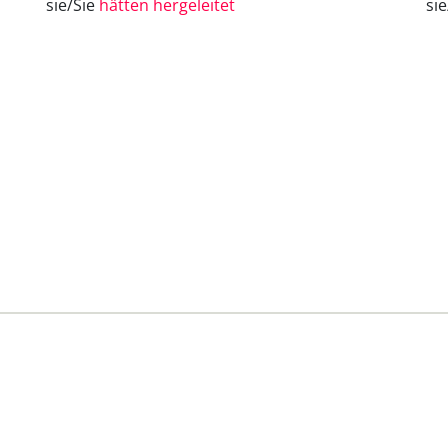
sie/Sie
hätten hergeleitet
si