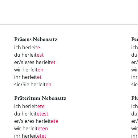
Präsens Nebensatz
Pe
ich herleit
e
ic
du herleit
est
d
er/sie/es herleit
et
er
wir herleit
en
wi
ihr herleit
et
ih
sie/Sie herleit
en
si
Präteritum Nebensatz
Pl
ich herleit
ete
ic
du herleit
etest
d
er/sie/es herleit
ete
er
wir herleit
eten
wi
ihr herleit
etet
ih