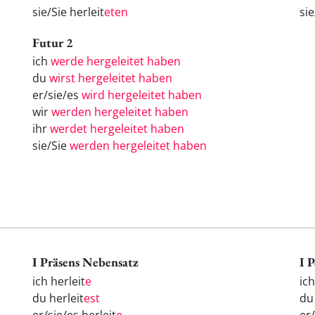
sie/Sie herleit
eten
si
Futur 2
ich
werde hergeleitet haben
du
wirst hergeleitet haben
er/sie/es
wird hergeleitet haben
wir
werden hergeleitet haben
ihr
werdet hergeleitet haben
sie/Sie
werden hergeleitet haben
I Präsens Nebensatz
I 
ich herleit
e
ic
du herleit
est
d