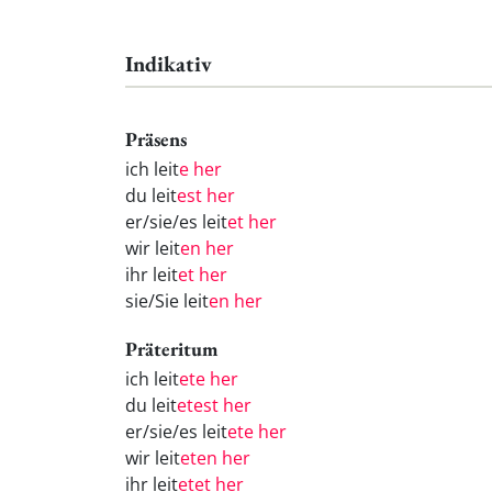
Indikativ
Präsens
ich leit
e her
du leit
est her
er/sie/es leit
et her
wir leit
en her
ihr leit
et her
sie/Sie leit
en her
Präteritum
ich leit
ete her
du leit
etest her
er/sie/es leit
ete her
wir leit
eten her
ihr leit
etet her