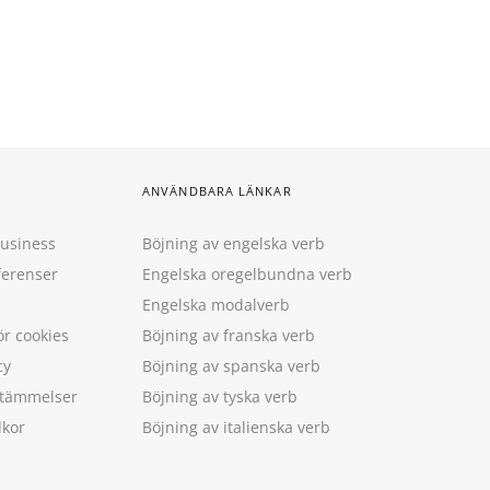
ANVÄNDBARA LÄNKAR
Business
Böjning av engelska verb
ferenser
Engelska oregelbundna verb
Engelska modalverb
ör cookies
Böjning av franska verb
cy
Böjning av spanska verb
estämmelser
Böjning av tyska verb
lkor
Böjning av italienska verb