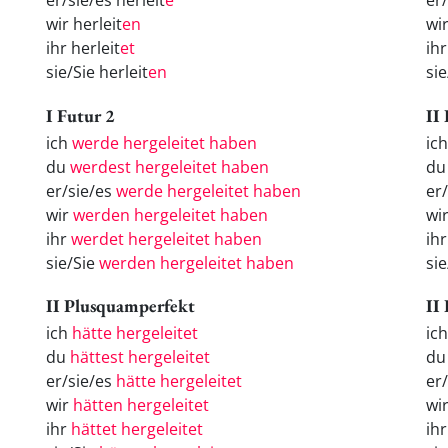
er/sie/es herleit
e
er
wir herleit
en
wi
ihr herleit
et
ih
sie/Sie herleit
en
si
I Futur 2
II
ich
werde hergeleitet haben
ich
du
werdest hergeleitet haben
du 
er/sie/es
werde hergeleitet haben
er/
wir
werden hergeleitet haben
wir
ihr
werdet hergeleitet haben
ihr
sie/Sie
werden hergeleitet haben
sie
II Plusquamperfekt
II
ich
hätte hergeleitet
ic
du
hättest hergeleitet
d
er/sie/es
hätte hergeleitet
er
wir
hätten hergeleitet
wi
ihr
hättet hergeleitet
ih