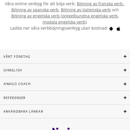
Våra online verktyg för att böja verb:
Böjning av franska verb
,
Böjning av spanska verb
,
Böjning av italienska verb
och
Böjning av engelska verb
(
oregelbundna engelska verb
,
modala engelska verb
).
Ladda ner våra verbböjningsverktyg utan kostnad:
VÅRT FÖRETAG
GYMGLISH
AIMIGO COACH
REFERENSER
ANVÄNDBARA LÄNKAR