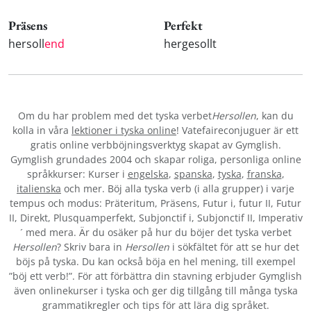
Präsens
Perfekt
hersoll
end
hergesollt
Om du har problem med det tyska verbet
Hersollen
, kan du
kolla in våra
lektioner i tyska online
! Vatefaireconjuguer är ett
gratis online verbböjningsverktyg skapat av Gymglish.
Gymglish grundades 2004 och skapar roliga, personliga online
språkkurser: Kurser i
engelska
,
spanska
,
tyska
,
franska
,
italienska
och mer. Böj alla tyska verb (i alla grupper) i varje
tempus och modus: Präteritum, Präsens, Futur i, futur II, Futur
II, Direkt, Plusquamperfekt, Subjonctif i, Subjonctif II, Imperativ
´ med mera. Är du osäker på hur du böjer det tyska verbet
Hersollen
? Skriv bara in
Hersollen
i sökfältet för att se hur det
böjs på tyska. Du kan också böja en hel mening, till exempel
”böj ett verb!”. För att förbättra din stavning erbjuder Gymglish
även onlinekurser i tyska och ger dig tillgång till många tyska
grammatikregler och tips för att lära dig språket.