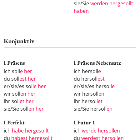
sie/Sie
werden hergesollt
haben
Konjunktiv
I Präsens
I Präsens Nebensatz
ich soll
e her
ich hersoll
e
du soll
est her
du hersoll
est
er/sie/es soll
e her
er/sie/es hersoll
e
wir soll
en her
wir hersoll
en
ihr soll
et her
ihr hersoll
et
sie/Sie soll
en her
sie/Sie hersoll
en
I Perfekt
I Futur 1
ich
habe hergesollt
ich
werde hersollen
du
habest hergesollt
du
werdest hersollen