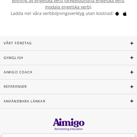
Böjning av engelska verb
(
oregelbundna engelska verb
,
modala engelska verb
).
Ladda ner våra verbböjningsverktyg utan kostnad:
VÅRT FÖRETAG
GYMGLISH
AIMIGO COACH
REFERENSER
ANVÄNDBARA LÄNKAR