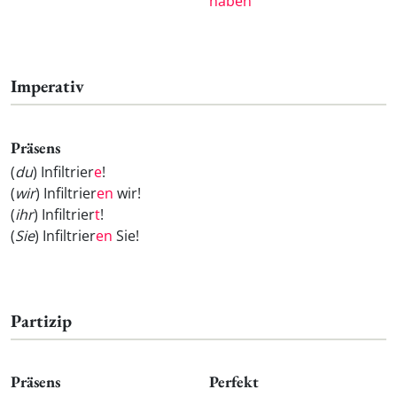
haben
Imperativ
Präsens
(
du
) Infiltrier
e
!
(
wir
) Infiltrier
en
wir!
(
ihr
) Infiltrier
t
!
(
Sie
) Infiltrier
en
Sie!
Partizip
Präsens
Perfekt