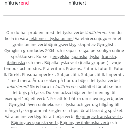
infiltrier
end
infiltriert
Om du har problem med det tyska verbet
Infiltrieren
, kan du
kolla in våra
lektioner i tyska online
! Vatefaireconjuguer är ett
gratis online verbböjningsverktyg skapat av Gymglish.
Gymglish grundades 2004 och skapar roliga, personliga online
språkkurser: Kurser i
engelska
,
spanska
,
tyska
,
franska
,
italienska
och mer. Böj alla tyska verb (i alla grupper) i varje
tempus och modus: Präteritum, Präsens, Futur i, futur II, Futur
II, Direkt, Plusquamperfekt, Subjonctif i, Subjonctif II, Imperativ
´ med mera. Är du osäker på hur du böjer det tyska verbet
Infiltrieren
? Skriv bara in
Infiltrieren
i sökfältet för att se hur
det böjs på tyska. Du kan också böja en hel mening, till
exempel ”böj ett verb!”. För att förbättra din stavning erbjuder
Gymglish även onlinekurser i tyska och ger dig tillgång till
många tyska grammatikregler och tips för att lära dig språket.
Våra online verktyg för att böja verb:
Böjning av franska verb
,
Böjning av spanska verb
,
Böjning av italienska verb
och