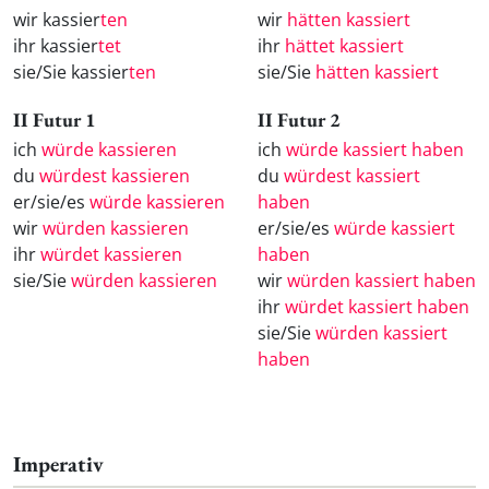
wir kassier
ten
wir
hätten kassiert
ihr kassier
tet
ihr
hättet kassiert
sie/Sie kassier
ten
sie/Sie
hätten kassiert
II Futur 1
II Futur 2
ich
würde kassieren
ich
würde kassiert haben
du
würdest kassieren
du
würdest kassiert
er/sie/es
würde kassieren
haben
wir
würden kassieren
er/sie/es
würde kassiert
ihr
würdet kassieren
haben
sie/Sie
würden kassieren
wir
würden kassiert haben
ihr
würdet kassiert haben
sie/Sie
würden kassiert
haben
Imperativ