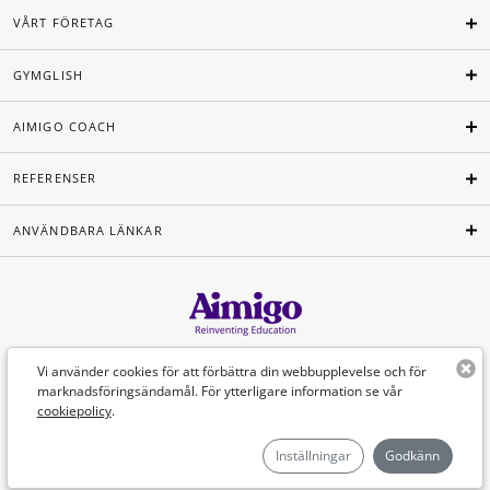
VÅRT FÖRETAG
GYMGLISH
AIMIGO COACH
REFERENSER
ANVÄNDBARA LÄNKAR
Svenska
Vi använder cookies för att förbättra din webbupplevelse och för
marknadsföringsändamål. För ytterligare information se vår
cookiepolicy
.
©Aimigo 2026
Inställningar
Godkänn