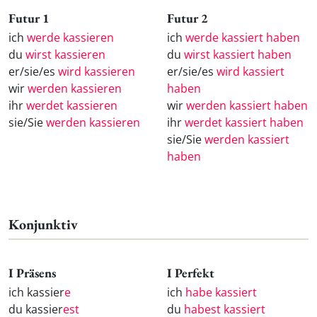
Futur 1
Futur 2
ich
werde kassieren
ich
werde kassiert haben
du
wirst kassieren
du
wirst kassiert haben
er/sie/es
wird kassieren
er/sie/es
wird kassiert
wir
werden kassieren
haben
ihr
werdet kassieren
wir
werden kassiert haben
sie/Sie
werden kassieren
ihr
werdet kassiert haben
sie/Sie
werden kassiert
haben
Konjunktiv
I Präsens
I Perfekt
ich kassier
e
ich
habe kassiert
du kassier
est
du
habest kassiert