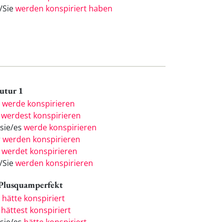
e/Sie
werden konspiriert haben
Futur 1
h
werde konspirieren
u
werdest konspirieren
/sie/es
werde konspirieren
r
werden konspirieren
r
werdet konspirieren
e/Sie
werden konspirieren
 Plusquamperfekt
h
hätte konspiriert
u
hättest konspiriert