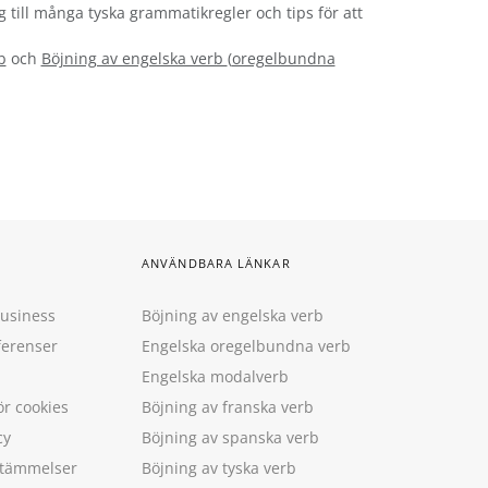
g till många tyska grammatikregler och tips för att
b
och
Böjning av engelska verb
(
oregelbundna
ANVÄNDBARA LÄNKAR
Business
Böjning av engelska verb
ferenser
Engelska oregelbundna verb
Engelska modalverb
ör cookies
Böjning av franska verb
cy
Böjning av spanska verb
estämmelser
Böjning av tyska verb