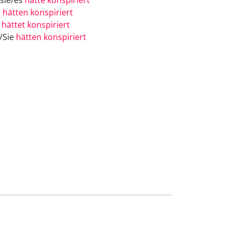
/sie/es
hätte konspiriert
r
hätten konspiriert
r
hättet konspiriert
e/Sie
hätten konspiriert