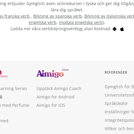
vning erbjuder Gymglish även onlinekurser i tyska och ger dig tillgån
lära dig språket.
av franska verb
,
Böjning av spanska verb
,
Böjning av italienska ver
engelska verb
,
modala engelska verb
).
Ladda ner våra verbböjningsverktyg utan kostnad:
REFERENSER
Gymglish for 
earning Series
Upptäck Aimigo Coach
Universitetsre
🛍
Aimigo for Android
Språkskolor
ka med Perfume
Aimigo for iOS
Inställninger f
Integritetspoli
 med
Villkor och b