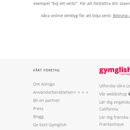
exempel ”böj ett verb!”. För att förbättra din sta
Våra online verktyg för att böja verb:
Böjning 
VÅRT FÖRETAG
Om Aimigo
Utforska våra L
Användarberättelser
⭐️ ⭐️ ⭐️ ⭐️
Vår webbshop 
Bli en partner
Lär dig engels
Press
California
Blogg
Lär dig franska
Frantastique
Ge bort Gymglish