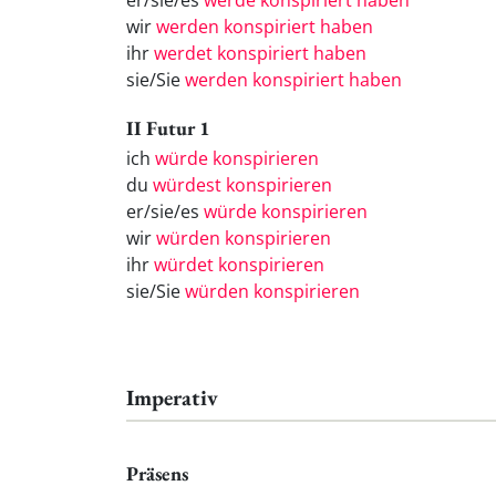
er/sie/es
werde konspiriert haben
wir
werden konspiriert haben
ihr
werdet konspiriert haben
sie/Sie
werden konspiriert haben
II Futur 1
ich
würde konspirieren
du
würdest konspirieren
er/sie/es
würde konspirieren
wir
würden konspirieren
ihr
würdet konspirieren
sie/Sie
würden konspirieren
Imperativ
Präsens