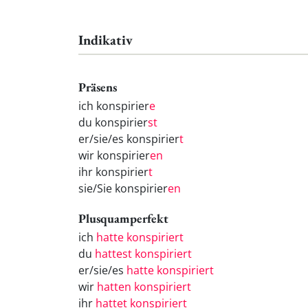
Indikativ
Präsens
ich konspirier
e
du konspirier
st
er/sie/es konspirier
t
wir konspirier
en
ihr konspirier
t
sie/Sie konspirier
en
Plusquamperfekt
ich
hatte konspiriert
du
hattest konspiriert
er/sie/es
hatte konspiriert
wir
hatten konspiriert
ihr
hattet konspiriert