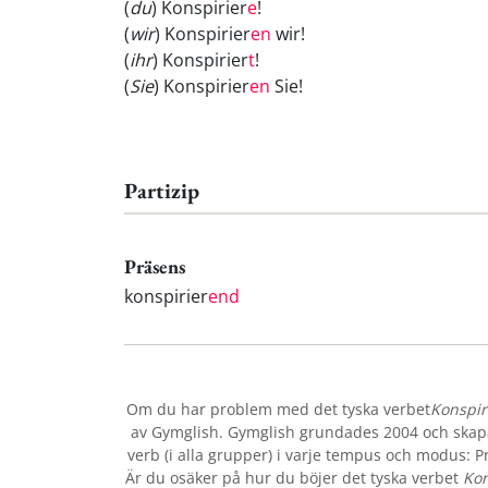
(
du
) Konspirier
e
!
(
wir
) Konspirier
en
wir!
(
ihr
) Konspirier
t
!
(
Sie
) Konspirier
en
Sie!
Partizip
Präsens
konspirier
end
Om du har problem med det tyska verbet
Konspir
av Gymglish. Gymglish grundades 2004 och skapar
verb (i alla grupper) i varje tempus och modus: Prä
Är du osäker på hur du böjer det tyska verbet
Kon