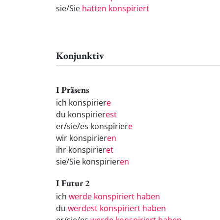
sie/Sie
hatten konspiriert
Konjunktiv
I Präsens
ich konspirier
e
du konspirier
est
er/sie/es konspirier
e
wir konspirier
en
ihr konspirier
et
sie/Sie konspirier
en
I Futur 2
ich
werde konspiriert haben
du
werdest konspiriert haben