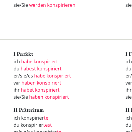
sie/Sie
werden konspirieren
si
I Perfekt
I 
ich
habe konspiriert
ic
du
habest konspiriert
d
er/sie/es
habe konspiriert
er
wir
haben konspiriert
wi
ihr
habet konspiriert
ih
sie/Sie
haben konspiriert
si
II Präteritum
II
ich konspirier
te
ic
du konspirier
test
d