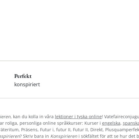
Perfekt
konspiriert
ieren
, kan du kolla in våra
lektioner i tyska online
! Vatefaireconjugu
 roliga, personliga online språkkurser: Kurser i
engelska
,
spansk
teritum, Präsens, Futur i, futur II, Futur II, Direkt, Plusquamperfek
spirieren
? Skriv bara in
Konspirieren
i sökfältet för att se hur det 