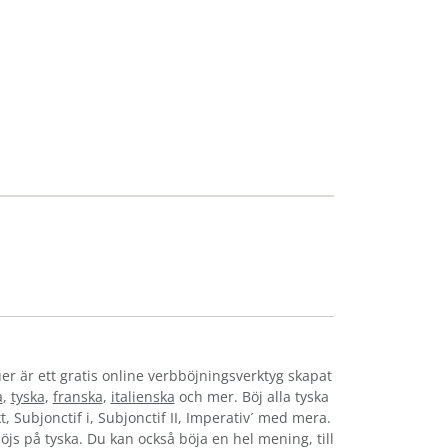
er är ett gratis online verbböjningsverktyg skapat
a
,
tyska
,
franska
,
italienska
och mer. Böj alla tyska
t, Subjonctif i, Subjonctif II, Imperativ´ med mera.
böjs på tyska. Du kan också böja en hel mening, till