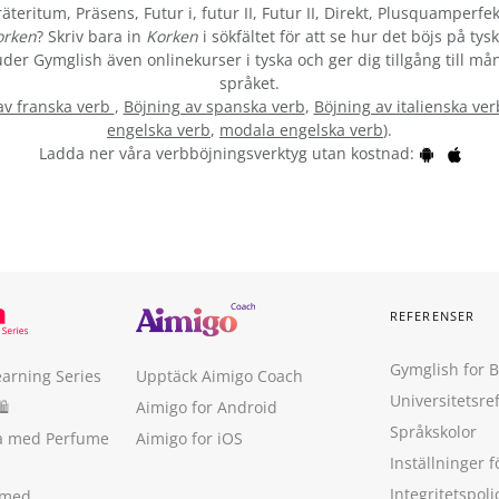
teritum, Präsens, Futur i, futur II, Futur II, Direkt, Plusquamperfek
orken
? Skriv bara in
Korken
i sökfältet för att se hur det böjs på ty
bjuder Gymglish även onlinekurser i tyska och ger dig tillgång till må
språket.
av franska verb
,
Böjning av spanska verb
,
Böjning av italienska ver
engelska verb
,
modala engelska verb
).
Ladda ner våra verbböjningsverktyg utan kostnad:
REFERENSER
Gymglish for 
earning Series
Upptäck Aimigo Coach
Universitetsre
🛍
Aimigo for Android
Språkskolor
ka med Perfume
Aimigo for iOS
Inställninger f
Integritetspoli
 med