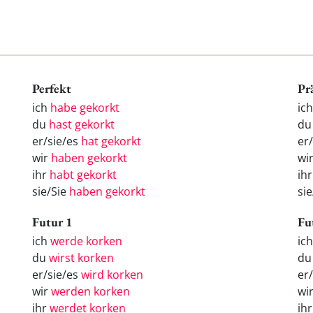
Perfekt
Pr
ich
habe gekorkt
ic
du
hast gekorkt
du
er/sie/es
hat gekorkt
er
wir
haben gekorkt
wi
ihr
habt gekorkt
ihr
sie/Sie
haben gekorkt
sie
Futur 1
Fu
ich
werde korken
ic
du
wirst korken
d
er/sie/es
wird korken
er
wir
werden korken
wi
ihr
werdet korken
ih