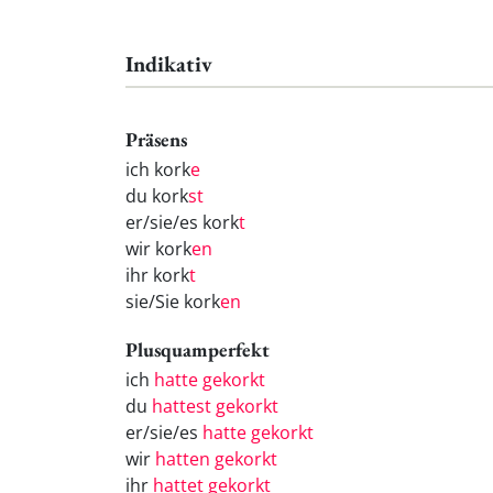
Indikativ
Präsens
ich kork
e
du kork
st
er/sie/es kork
t
wir kork
en
ihr kork
t
sie/Sie kork
en
Plusquamperfekt
ich
hatte gekorkt
du
hattest gekorkt
er/sie/es
hatte gekorkt
wir
hatten gekorkt
ihr
hattet gekorkt