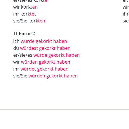
er/sie/es kork
te
er
wir kork
ten
wi
ihr kork
tet
ih
sie/Sie kork
ten
si
II Futur 2
ich
würde gekorkt haben
du
würdest gekorkt haben
er/sie/es
würde gekorkt haben
wir
würden gekorkt haben
ihr
würdet gekorkt haben
sie/Sie
würden gekorkt haben