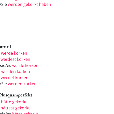
e/Sie
werden gekorkt haben
Futur 1
h
werde korken
u
werdest korken
/sie/es
werde korken
r
werden korken
r
werdet korken
e/Sie
werden korken
 Plusquamperfekt
h
hätte gekorkt
u
hättest gekorkt