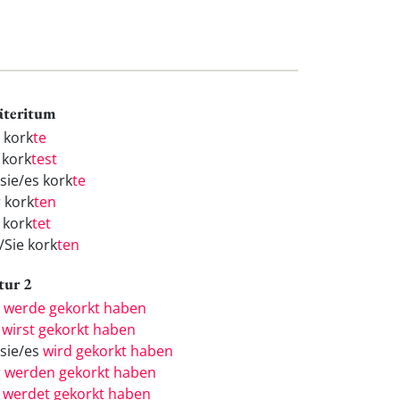
äteritum
h kork
te
 kork
test
/sie/es kork
te
r kork
ten
 kork
tet
/Sie kork
ten
tur 2
h
werde gekorkt haben
u
wirst gekorkt haben
/sie/es
wird gekorkt haben
r
werden gekorkt haben
r
werdet gekorkt haben