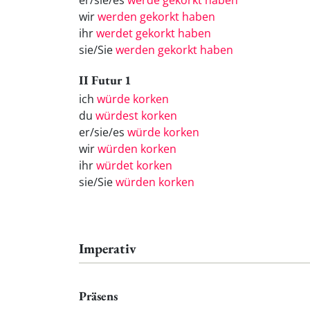
er/sie/es
werde gekorkt haben
wir
werden gekorkt haben
ihr
werdet gekorkt haben
sie/Sie
werden gekorkt haben
II Futur 1
ich
würde korken
du
würdest korken
er/sie/es
würde korken
wir
würden korken
ihr
würdet korken
sie/Sie
würden korken
Imperativ
Präsens