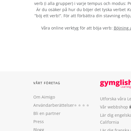
verb (i alla grupper) i varje tempus och modus: Prä
Är du osäker på hur du böjer det tyska verbet
K
”böj ett verb!”. För att förbättra din stavning er
Våra online verktyg för att böja verb:
Böjning 
VÅRT FÖRETAG
Om Aimigo
Utforska våra L
Användarberättelser
⭐️ ⭐️ ⭐️ ⭐️
Vår webbshop 
Bli en partner
Lär dig engels
Press
California
Blogg
Lär dig franska