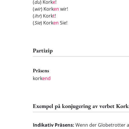
(
du
) Kork
e
!
(
wir
) Kork
en
wir!
(
ihr
) Kork
t
!
(
Sie
) Kork
en
Sie!
Partizip
Präsens
kork
end
Exempel på konjugering av verbet Kork
Indikativ Präsens:
Wenn der Globetrotter ab