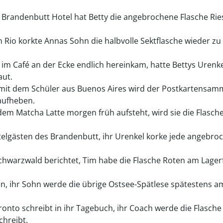
randenbutt Hotel hat Betty die angebrochene Flasche Ries
Rio korkte Annas Sohn die halbvolle Sektflasche wieder zu 
a im Café an der Ecke endlich hereinkam, hatte Bettys Urenk
aut.
mit dem Schüler aus Buenos Aires wird der Postkartensamm
aufheben.
dem Matcha Latte morgen früh aufsteht, wird sie die Flasc
telgästen des Brandenbutt, ihr Urenkel korke jede angebroc
chwarzwald berichtet, Tim habe die Flasche Roten am Lagerf
, ihr Sohn werde die übrige Ostsee-Spätlese spätestens am
ronto schreibt in ihr Tagebuch, ihr Coach werde die Flasch
chreibt.