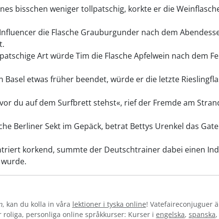
nes bisschen weniger tollpatschig, korkte er die Weinflasche
Influencer die Flasche Grauburgunder nach dem Abendessen
t.
llpatschige Art würde Tim die Flasche Apfelwein nach dem F
 Basel etwas früher beendet, würde er die letzte Rieslingf
vor du auf dem Surfbrett stehst«, rief der Fremde am Strand
he Berliner Sekt im Gepäck, betrat Bettys Urenkel das Gate
triert korkend, summte der Deutschtrainer dabei einen Indu
 wurde.
n
, kan du kolla in våra
lektioner i tyska online
! Vatefaireconjuguer ä
oliga, personliga online språkkurser: Kurser i
engelska
,
spanska