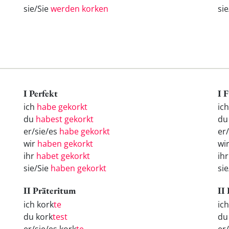
sie/Sie
werden korken
si
I Perfekt
I 
ich
habe gekorkt
ic
du
habest gekorkt
d
er/sie/es
habe gekorkt
er
wir
haben gekorkt
wi
ihr
habet gekorkt
ih
sie/Sie
haben gekorkt
si
II Präteritum
II
ich kork
te
ic
du kork
test
d