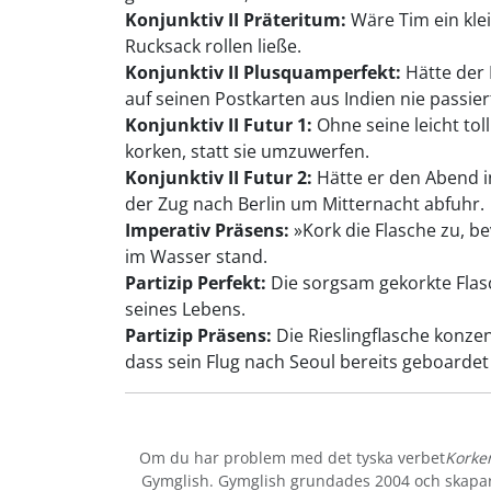
Konjunktiv II Präteritum:
Wäre Tim ein klei
Rucksack rollen ließe.
Konjunktiv II Plusquamperfekt:
Hätte der 
auf seinen Postkarten aus Indien nie passier
Konjunktiv II Futur 1:
Ohne seine leicht to
korken, statt sie umzuwerfen.
Konjunktiv II Futur 2:
Hätte er den Abend in
der Zug nach Berlin um Mitternacht abfuhr.
Imperativ Präsens:
»Kork die Flasche zu, be
im Wasser stand.
Partizip Perfekt:
Die sorgsam gekorkte Flasc
seines Lebens.
Partizip Präsens:
Die Rieslingflasche konzen
dass sein Flug nach Seoul bereits geboardet
Om du har problem med det tyska verbet
Korke
Gymglish. Gymglish grundades 2004 och skapar r