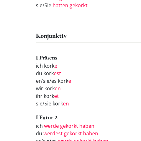
sie/Sie
hatten gekorkt
Konjunktiv
I Präsens
ich kork
e
du kork
est
er/sie/es kork
e
wir kork
en
ihr kork
et
sie/Sie kork
en
I Futur 2
ich
werde gekorkt haben
du
werdest gekorkt haben