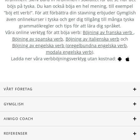
böjs på tyska. Du kan också böja en hel mening, till exempel
”böj ett verb!”. För att förbättra din stavning erbjuder Gymglish
även onlinekurser i tyska och ger dig tillgång till många tyska
grammatikregler och tips för att lära dig språket.
Våra online verktyg för att böja verb:
Böjning av franska verb
,
Böjning av spanska verb
,
Böjning av italienska verb
och
Böjning av engelska verb
(
oregelbundna engelska verb
,
modala engelska verb
).
Ladda ner våra verbböjningsverktyg utan kostnad:
VÅRT FÖRETAG
GYMGLISH
AIMIGO COACH
REFERENSER