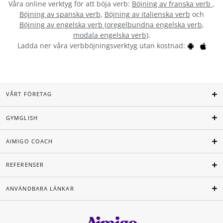
Våra online verktyg för att böja verb:
Böjning av franska verb
,
Böjning av spanska verb
,
Böjning av italienska verb
och
Böjning av engelska verb
(
oregelbundna engelska verb
,
modala engelska verb
).
Ladda ner våra verbböjningsverktyg utan kostnad:
VÅRT FÖRETAG
GYMGLISH
AIMIGO COACH
REFERENSER
ANVÄNDBARA LÄNKAR