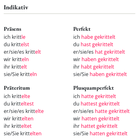
Indikativ
Präsens
Perfekt
ich kritt
le
ich
habe gekrittelt
du kritt
elst
du
hast gekrittelt
er/sie/es kritt
elt
er/sie/es
hat gekrittelt
wir kritt
eln
wir
haben gekrittelt
ihr kritt
elt
ihr
habt gekrittelt
sie/Sie kritt
eln
sie/Sie
haben gekrittelt
Präteritum
Plusquamperfekt
ich kritt
elte
ich
hatte gekrittelt
du kritt
eltest
du
hattest gekrittelt
er/sie/es kritt
elte
er/sie/es
hatte gekrittelt
wir kritt
elten
wir
hatten gekrittelt
ihr kritt
eltet
ihr
hattet gekrittelt
sie/Sie kritt
elten
sie/Sie
hatten gekrittelt