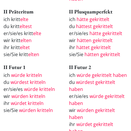
II Präteritum
II Plusquamperfekt
ich kritt
elte
ich
hätte gekrittelt
du kritt
eltest
du
hättest gekrittelt
er/sie/es kritt
elte
er/sie/es
hätte gekrittelt
wir kritt
elten
wir
hätten gekrittelt
ihr kritt
eltet
ihr
hättet gekrittelt
sie/Sie kritt
elten
sie/Sie
hätten gekrittelt
II Futur 1
II Futur 2
ich
würde kritteln
ich
würde gekrittelt haben
du
würdest kritteln
du
würdest gekrittelt
er/sie/es
würde kritteln
haben
wir
würden kritteln
er/sie/es
würde gekrittelt
ihr
würdet kritteln
haben
sie/Sie
würden kritteln
wir
würden gekrittelt
haben
ihr
würdet gekrittelt