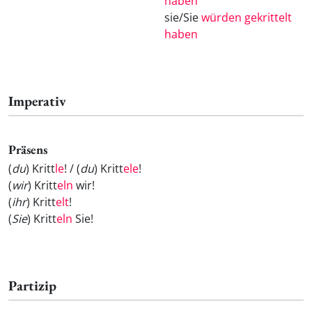
haben
sie/Sie
würden gekrittelt
haben
Imperativ
Präsens
(
du
) Kritt
le
! / (
du
) Kritt
ele
!
(
wir
) Kritt
eln
wir!
(
ihr
) Kritt
elt
!
(
Sie
) Kritt
eln
Sie!
Partizip