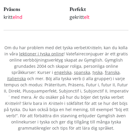
Präsens
Perfekt
kritt
elnd
gekritt
elt
Om du har problem med det tyska verbet
Kritteln
, kan du kolla
in våra
lektioner i tyska online
! Vatefaireconjuguer är ett gratis
online verbböjningsverktyg skapat av Gymglish. Gymglish
grundades 2004 och skapar roliga, personliga online
språkkurser: Kurser i
engelska
,
spanska
,
tyska
,
franska
,
italienska
och mer. Böj alla tyska verb (i alla grupper) i varje
tempus och modus: Präteritum, Präsens, Futur i, futur II, Futur
II, Direkt, Plusquamperfekt, Subjonctif i, Subjonctif II, Imperativ
´ med mera. Är du osäker på hur du böjer det tyska verbet
Kritteln
? Skriv bara in
Kritteln
i sökfältet för att se hur det böjs
på tyska. Du kan också böja en hel mening, till exempel ”böj ett
verb!”. För att förbättra din stavning erbjuder Gymglish även
onlinekurser i tyska och ger dig tillgång till många tyska
grammatikregler och tips för att lära dig språket.