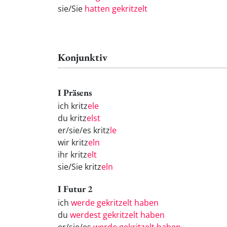
sie/Sie
hatten gekritzelt
Konjunktiv
I Präsens
ich kritz
ele
du kritz
elst
er/sie/es kritz
le
wir kritz
eln
ihr kritz
elt
sie/Sie kritz
eln
I Futur 2
ich
werde gekritzelt haben
du
werdest gekritzelt haben