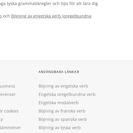
nga tyska grammatikregler och tips för att lära dig
b
och
Böjning av engelska verb
(
oregelbundna
ANVÄNDBARA LÄNKAR
Business
Böjning av engelska verb
ferenser
Engelska oregelbundna verb
Engelska modalverb
ör cookies
Böjning av franska verb
cy
Böjning av spanska verb
estämmelser
Böjning av tyska verb