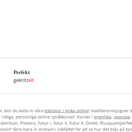
Perfekt
gekritz
elt
ln
, kan du kolla in våra
lektioner i tyska online
! Vatefaireconjuguer ä
oliga, personliga online språkkurser: Kurser i
engelska
,
spanska
teritum, Präsens, Futur i, futur II, Futur II, Direkt, Plusquamperfek
itzeln
? Skriv bara in
Kritzeln
i sökfältet för att se hur det böjs på t