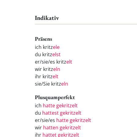
Indikativ
Präsens
ich kritz
ele
du kritz
elst
er/sie/es kritz
elt
wir kritz
eln
ihr kritz
elt
sie/Sie kritz
eln
Plusquamperfekt
ich
hatte gekritzelt
du
hattest gekritzelt
er/sie/es
hatte gekritzelt
wir
hatten gekritzelt
ihr
hattet gekritzelt