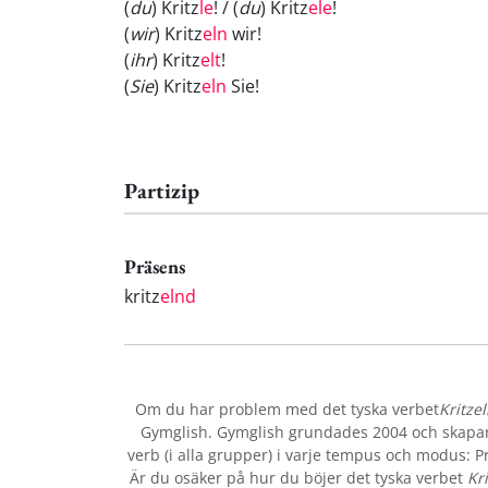
(
du
) Kritz
le
! / (
du
) Kritz
ele
!
(
wir
) Kritz
eln
wir!
(
ihr
) Kritz
elt
!
(
Sie
) Kritz
eln
Sie!
Partizip
Präsens
kritz
elnd
Om du har problem med det tyska verbet
Kritze
Gymglish. Gymglish grundades 2004 och skapar r
verb (i alla grupper) i varje tempus och modus: Prä
Är du osäker på hur du böjer det tyska verbet
Kr