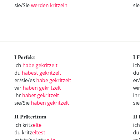
sie/Sie
werden kritzeln
si
I Perfekt
I 
ich
habe gekritzelt
ic
du
habest gekritzelt
d
er/sie/es
habe gekritzelt
er
wir
haben gekritzelt
wi
ihr
habet gekritzelt
ih
sie/Sie
haben gekritzelt
si
II Präteritum
II
ich kritz
elte
ic
du kritz
eltest
d