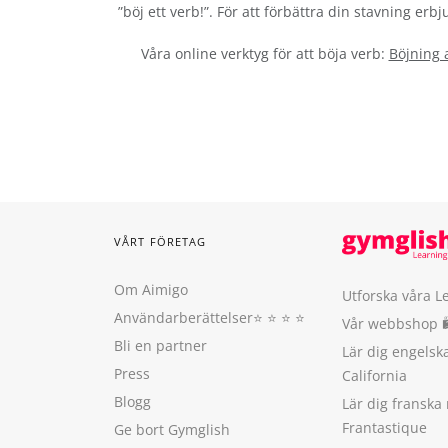
”böj ett verb!”. För att förbättra din stavning er
Våra online verktyg för att böja verb:
Böjning 
VÅRT FÖRETAG
Om Aimigo
Utforska våra L
Användarberättelser
⭐️ ⭐️ ⭐️ ⭐️
Vår webbshop 
Bli en partner
Lär dig engels
Press
California
Blogg
Lär dig franska
Frantastique
Ge bort Gymglish