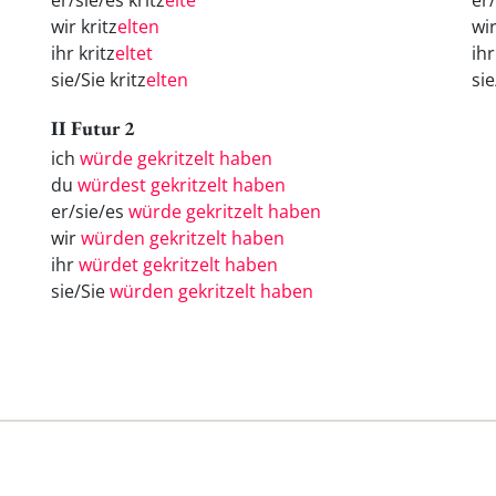
er/sie/es kritz
elte
er
wir kritz
elten
wi
ihr kritz
eltet
ih
sie/Sie kritz
elten
si
II Futur 2
ich
würde gekritzelt haben
du
würdest gekritzelt haben
er/sie/es
würde gekritzelt haben
wir
würden gekritzelt haben
ihr
würdet gekritzelt haben
sie/Sie
würden gekritzelt haben