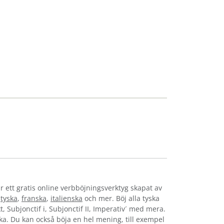
r ett gratis online verbböjningsverktyg skapat av
,
tyska
,
franska
,
italienska
och mer. Böj alla tyska
t, Subjonctif i, Subjonctif II, Imperativ´ med mera.
yska. Du kan också böja en hel mening, till exempel