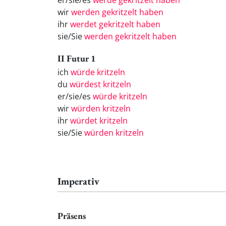
er/sie/es
werde gekritzelt haben
wir
werden gekritzelt haben
ihr
werdet gekritzelt haben
sie/Sie
werden gekritzelt haben
II Futur 1
ich
würde kritzeln
du
würdest kritzeln
er/sie/es
würde kritzeln
wir
würden kritzeln
ihr
würdet kritzeln
sie/Sie
würden kritzeln
Imperativ
Präsens