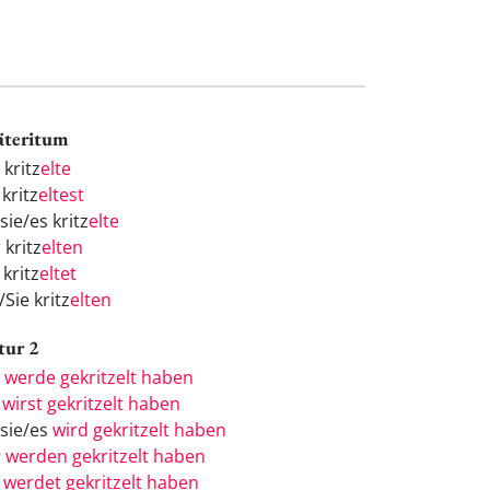
äteritum
 kritz
elte
kritz
eltest
sie/es kritz
elte
 kritz
elten
 kritz
eltet
/Sie kritz
elten
tur 2
h
werde gekritzelt haben
u
wirst gekritzelt haben
/sie/es
wird gekritzelt haben
r
werden gekritzelt haben
r
werdet gekritzelt haben