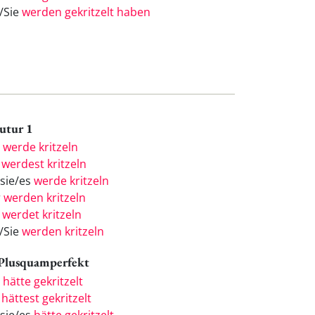
e/Sie
werden gekritzelt haben
Futur 1
h
werde kritzeln
u
werdest kritzeln
/sie/es
werde kritzeln
r
werden kritzeln
r
werdet kritzeln
e/Sie
werden kritzeln
 Plusquamperfekt
h
hätte gekritzelt
u
hättest gekritzelt