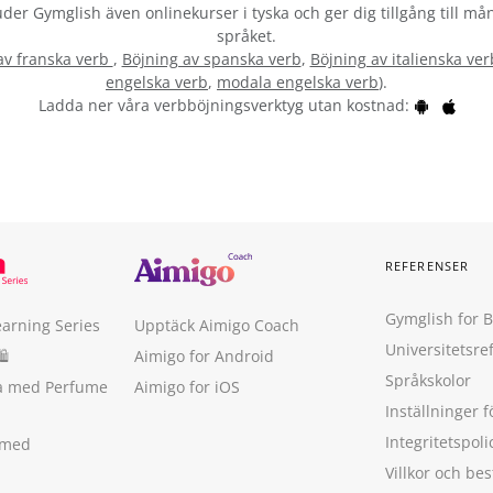
bjuder Gymglish även onlinekurser i tyska och ger dig tillgång till må
språket.
av franska verb
,
Böjning av spanska verb
,
Böjning av italienska ver
engelska verb
,
modala engelska verb
).
Ladda ner våra verbböjningsverktyg utan kostnad:
REFERENSER
Gymglish for 
earning Series
Upptäck Aimigo Coach
Universitetsre
🛍
Aimigo for Android
Språkskolor
ka med Perfume
Aimigo for iOS
Inställninger f
Integritetspoli
 med
Villkor och b