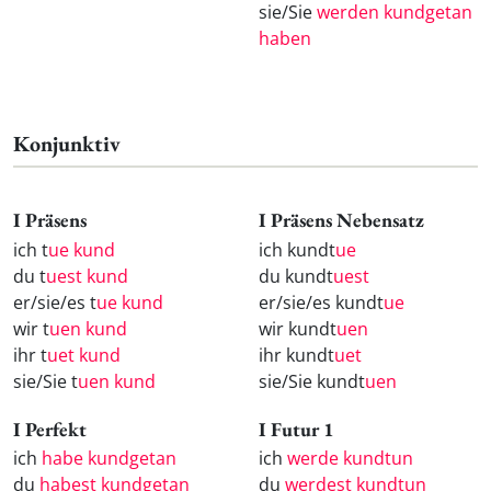
sie/Sie
werden kundgetan
haben
Konjunktiv
I Präsens
I Präsens Nebensatz
ich t
ue kund
ich kundt
ue
du t
uest kund
du kundt
uest
er/sie/es t
ue kund
er/sie/es kundt
ue
wir t
uen kund
wir kundt
uen
ihr t
uet kund
ihr kundt
uet
sie/Sie t
uen kund
sie/Sie kundt
uen
I Perfekt
I Futur 1
ich
habe kundgetan
ich
werde kundtun
du
habest kundgetan
du
werdest kundtun