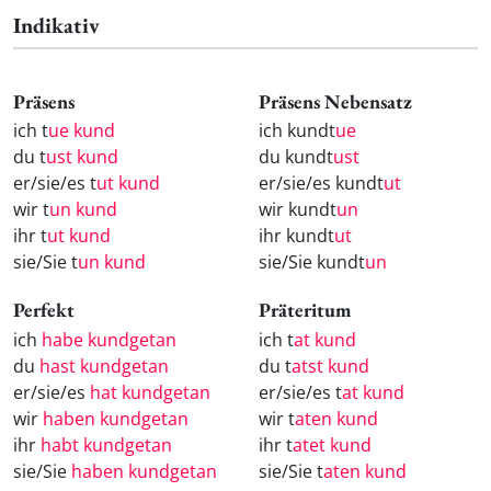
Indikativ
Präsens
Präsens Nebensatz
ich t
ue kund
ich kundt
ue
du t
ust kund
du kundt
ust
er/sie/es t
ut kund
er/sie/es kundt
ut
wir t
un kund
wir kundt
un
ihr t
ut kund
ihr kundt
ut
sie/Sie t
un kund
sie/Sie kundt
un
Perfekt
Präteritum
ich
habe kundgetan
ich t
at kund
du
hast kundgetan
du t
atst kund
er/sie/es
hat kundgetan
er/sie/es t
at kund
wir
haben kundgetan
wir t
aten kund
ihr
habt kundgetan
ihr t
atet kund
sie/Sie
haben kundgetan
sie/Sie t
aten kund