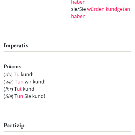
haben
sie/Sie
würden kundgetan
haben
Imperativ
Präsens
(
du
) T
u
kund!
(
wir
) T
un
wir kund!
(
ihr
) T
ut
kund!
(
Sie
) T
un
Sie kund!
Partizip