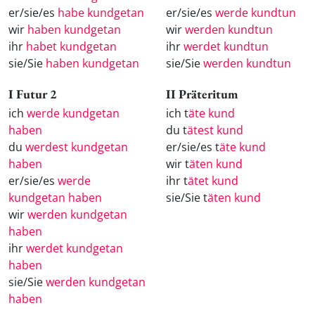
er/sie/es
habe kundgetan
er/sie/es
werde kundtun
wir
haben kundgetan
wir
werden kundtun
ihr
habet kundgetan
ihr
werdet kundtun
sie/Sie
haben kundgetan
sie/Sie
werden kundtun
I Futur 2
II Präteritum
ich
werde kundgetan
ich t
äte kund
haben
du t
ätest kund
du
werdest kundgetan
er/sie/es t
äte kund
haben
wir t
äten kund
er/sie/es
werde
ihr t
ätet kund
kundgetan haben
sie/Sie t
äten kund
wir
werden kundgetan
haben
ihr
werdet kundgetan
haben
sie/Sie
werden kundgetan
haben