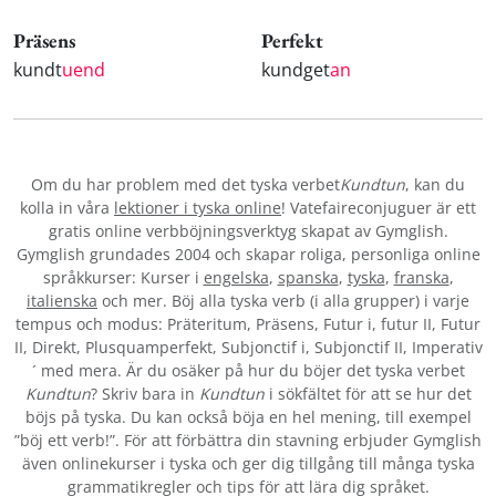
Präsens
Perfekt
kundt
uend
kundget
an
Om du har problem med det tyska verbet
Kundtun
, kan du
kolla in våra
lektioner i tyska online
! Vatefaireconjuguer är ett
gratis online verbböjningsverktyg skapat av Gymglish.
Gymglish grundades 2004 och skapar roliga, personliga online
språkkurser: Kurser i
engelska
,
spanska
,
tyska
,
franska
,
italienska
och mer. Böj alla tyska verb (i alla grupper) i varje
tempus och modus: Präteritum, Präsens, Futur i, futur II, Futur
II, Direkt, Plusquamperfekt, Subjonctif i, Subjonctif II, Imperativ
´ med mera. Är du osäker på hur du böjer det tyska verbet
Kundtun
? Skriv bara in
Kundtun
i sökfältet för att se hur det
böjs på tyska. Du kan också böja en hel mening, till exempel
”böj ett verb!”. För att förbättra din stavning erbjuder Gymglish
även onlinekurser i tyska och ger dig tillgång till många tyska
grammatikregler och tips för att lära dig språket.