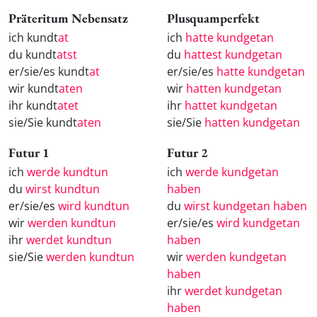
Präteritum Nebensatz
Plusquamperfekt
ich kundt
at
ich
hatte kundgetan
du kundt
atst
du
hattest kundgetan
er/sie/es kundt
at
er/sie/es
hatte kundgetan
wir kundt
aten
wir
hatten kundgetan
ihr kundt
atet
ihr
hattet kundgetan
sie/Sie kundt
aten
sie/Sie
hatten kundgetan
Futur 1
Futur 2
ich
werde kundtun
ich
werde kundgetan
du
wirst kundtun
haben
er/sie/es
wird kundtun
du
wirst kundgetan haben
wir
werden kundtun
er/sie/es
wird kundgetan
ihr
werdet kundtun
haben
sie/Sie
werden kundtun
wir
werden kundgetan
haben
ihr
werdet kundgetan
haben