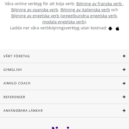
Våra online verktyg för att böja verb:
Böjning av franska verb
,
Böjning av spanska verb
,
Böjning av italienska verb
och
Böjning av engelska verb
(
oregelbundna engelska verb
,
modala engelska verb
).
Ladda ner våra verbböjningsverktyg utan kostnad:
VÅRT FÖRETAG
GYMGLISH
AIMIGO COACH
REFERENSER
ANVÄNDBARA LÄNKAR