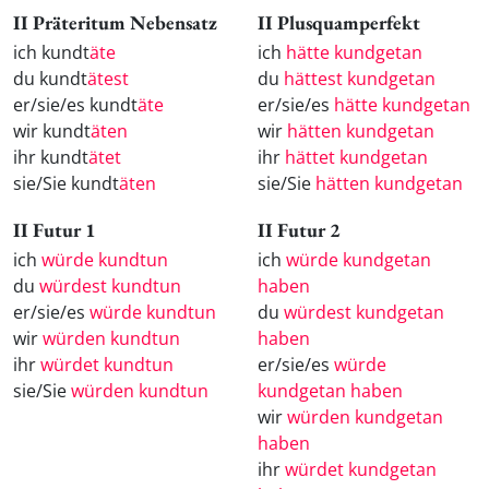
II Präteritum Nebensatz
II Plusquamperfekt
ich kundt
äte
ich
hätte kundgetan
du kundt
ätest
du
hättest kundgetan
er/sie/es kundt
äte
er/sie/es
hätte kundgetan
wir kundt
äten
wir
hätten kundgetan
ihr kundt
ätet
ihr
hättet kundgetan
sie/Sie kundt
äten
sie/Sie
hätten kundgetan
II Futur 1
II Futur 2
ich
würde kundtun
ich
würde kundgetan
du
würdest kundtun
haben
er/sie/es
würde kundtun
du
würdest kundgetan
wir
würden kundtun
haben
ihr
würdet kundtun
er/sie/es
würde
sie/Sie
würden kundtun
kundgetan haben
wir
würden kundgetan
haben
ihr
würdet kundgetan