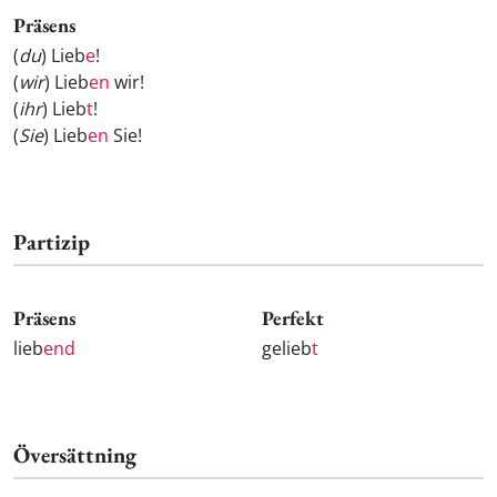
Präsens
(
du
) Lieb
e
!
(
wir
) Lieb
en
wir!
(
ihr
) Lieb
t
!
(
Sie
) Lieb
en
Sie!
Partizip
Präsens
Perfekt
lieb
end
gelieb
t
Översättning