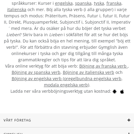
språkkurser: Kurser i
engelska
,
spanska
,
tyska
,
franska
,
italienska
och mer. Böj alla tyska verb (i alla grupper) i varje
tempus och modus: Präteritum, Präsens, Futur i, futur II, Futur
II, Direkt, Plusquamperfekt, Subjonctif i, Subjonctif II, Imperativ
´ med mera. Är du osäker på hur du böjer det tyska verbet
Lieben
? Skriv bara in
Lieben
i sökfältet för att se hur det böjs
på tyska. Du kan också böja en hel mening, till exempel ”böj ett
verb!”. För att förbättra din stavning erbjuder Gymglish även
onlinekurser i tyska och ger dig tillgång till många tyska
grammatikregler och tips för att lära dig språket.
Våra online verktyg för att böja verb:
Böjning av franska verb
,
Böjning av spanska verb
,
Böjning av italienska verb
och
Böjning av engelska verb
(
oregelbundna engelska verb
,
modala engelska verb
).
Ladda ner våra verbböjningsverktyg utan kostnad:
VÅRT FÖRETAG