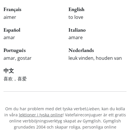
Français
English
aimer
to love
Español
Italiano
amar
amare
Português
Nederlands
amar, gostar
leuk vinden, houden van
中文
喜欢，喜爱
Om du har problem med det tyska verbet
Lieben
, kan du kolla
in våra
lektioner i tyska online
! Vatefaireconjuguer är ett gratis
online verbböjningsverktyg skapat av Gymglish. Gymglish
grundades 2004 och skapar roliga, personliga online