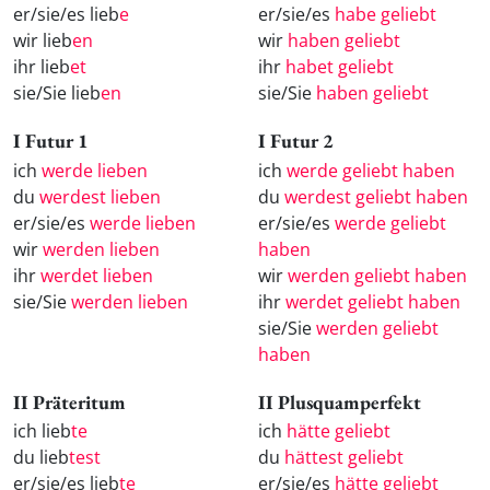
er/sie/es lieb
e
er/sie/es
habe geliebt
wir lieb
en
wir
haben geliebt
ihr lieb
et
ihr
habet geliebt
sie/Sie lieb
en
sie/Sie
haben geliebt
I Futur 1
I Futur 2
ich
werde lieben
ich
werde geliebt haben
du
werdest lieben
du
werdest geliebt haben
er/sie/es
werde lieben
er/sie/es
werde geliebt
wir
werden lieben
haben
ihr
werdet lieben
wir
werden geliebt haben
sie/Sie
werden lieben
ihr
werdet geliebt haben
sie/Sie
werden geliebt
haben
II Präteritum
II Plusquamperfekt
ich lieb
te
ich
hätte geliebt
du lieb
test
du
hättest geliebt
er/sie/es lieb
te
er/sie/es
hätte geliebt