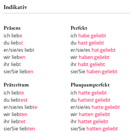
Indikativ
Präsens
Perfekt
ich lieb
e
ich
habe geliebt
du lieb
st
du
hast geliebt
er/sie/es lieb
t
er/sie/es
hat geliebt
wir lieb
en
wir
haben geliebt
ihr lieb
t
ihr
habt geliebt
sie/Sie lieb
en
sie/Sie
haben geliebt
Präteritum
Plusquamperfekt
ich lieb
te
ich
hatte geliebt
du lieb
test
du
hattest geliebt
er/sie/es lieb
te
er/sie/es
hatte geliebt
wir lieb
ten
wir
hatten geliebt
ihr lieb
tet
ihr
hattet geliebt
sie/Sie lieb
ten
sie/Sie
hatten geliebt