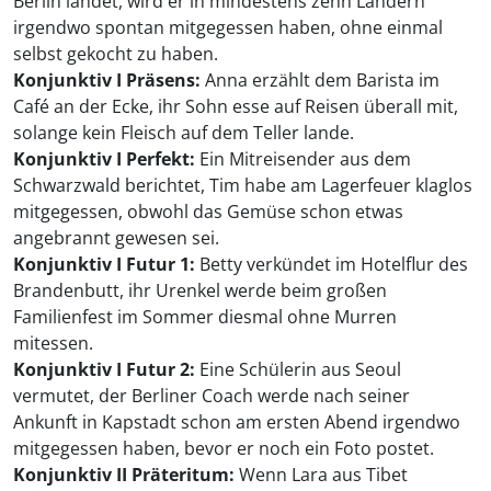
Berlin landet, wird er in mindestens zehn Ländern
irgendwo spontan mitgegessen haben, ohne einmal
selbst gekocht zu haben.
Konjunktiv I Präsens:
Anna erzählt dem Barista im
Café an der Ecke, ihr Sohn esse auf Reisen überall mit,
solange kein Fleisch auf dem Teller lande.
Konjunktiv I Perfekt:
Ein Mitreisender aus dem
Schwarzwald berichtet, Tim habe am Lagerfeuer klaglos
mitgegessen, obwohl das Gemüse schon etwas
angebrannt gewesen sei.
Konjunktiv I Futur 1:
Betty verkündet im Hotelflur des
Brandenbutt, ihr Urenkel werde beim großen
Familienfest im Sommer diesmal ohne Murren
mitessen.
Konjunktiv I Futur 2:
Eine Schülerin aus Seoul
vermutet, der Berliner Coach werde nach seiner
Ankunft in Kapstadt schon am ersten Abend irgendwo
mitgegessen haben, bevor er noch ein Foto postet.
Konjunktiv II Präteritum:
Wenn Lara aus Tibet