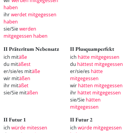
wir
werden mitgegessen
haben
ihr
werdet mitgegessen
haben
sie/Sie
werden
mitgegessen haben
II Präteritum Nebensatz
II Plusquamperfekt
ich mit
äße
ich
hätte mitgegessen
du mit
äßest
du
hättest mitgegessen
er/sie/es mit
äße
er/sie/es
hätte
wir mit
äßen
mitgegessen
ihr mit
äßet
wir
hätten mitgegessen
sie/Sie mit
äßen
ihr
hättet mitgegessen
sie/Sie
hätten
mitgegessen
II Futur 1
II Futur 2
ich
würde mitessen
ich
würde mitgegessen