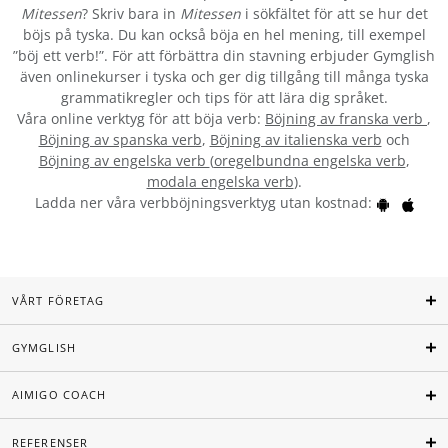
Mitessen
? Skriv bara in
Mitessen
i sökfältet för att se hur det
böjs på tyska. Du kan också böja en hel mening, till exempel
”böj ett verb!”. För att förbättra din stavning erbjuder Gymglish
även onlinekurser i tyska och ger dig tillgång till många tyska
grammatikregler och tips för att lära dig språket.
Våra online verktyg för att böja verb:
Böjning av franska verb
,
Böjning av spanska verb
,
Böjning av italienska verb
och
Böjning av engelska verb
(
oregelbundna engelska verb
,
modala engelska verb
).
Ladda ner våra verbböjningsverktyg utan kostnad:
VÅRT FÖRETAG
GYMGLISH
AIMIGO COACH
REFERENSER