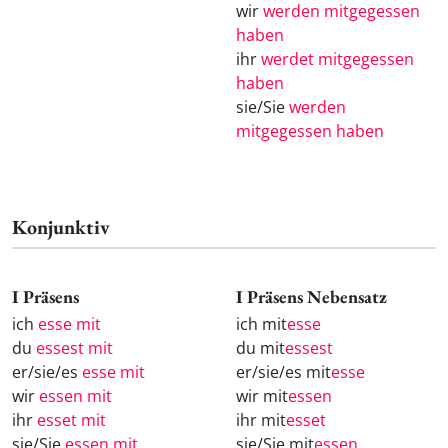
wir
werden mitgegessen
haben
ihr
werdet mitgegessen
haben
sie/Sie
werden
mitgegessen haben
Konjunktiv
I Präsens
I Präsens Nebensatz
ich
esse mit
ich mit
esse
du
essest mit
du mit
essest
er/sie/es
esse mit
er/sie/es mit
esse
wir
essen mit
wir mit
essen
ihr
esset mit
ihr mit
esset
sie/Sie
essen mit
sie/Sie mit
essen