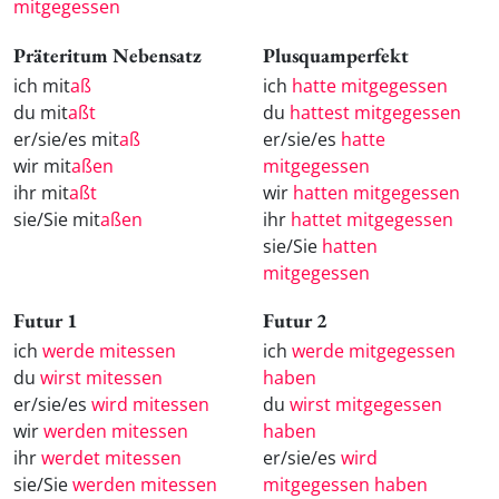
mitgegessen
Präteritum Nebensatz
Plusquamperfekt
ich mit
aß
ich
hatte mitgegessen
du mit
aßt
du
hattest mitgegessen
er/sie/es mit
aß
er/sie/es
hatte
wir mit
aßen
mitgegessen
ihr mit
aßt
wir
hatten mitgegessen
sie/Sie mit
aßen
ihr
hattet mitgegessen
sie/Sie
hatten
mitgegessen
Futur 1
Futur 2
ich
werde mitessen
ich
werde mitgegessen
du
wirst mitessen
haben
er/sie/es
wird mitessen
du
wirst mitgegessen
wir
werden mitessen
haben
ihr
werdet mitessen
er/sie/es
wird
sie/Sie
werden mitessen
mitgegessen haben