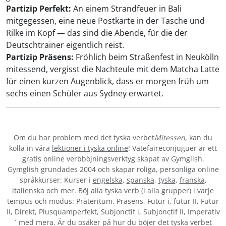
Partizip Perfekt:
An einem Strandfeuer in Bali
mitgegessen, eine neue Postkarte in der Tasche und
Rilke im Kopf — das sind die Abende, für die der
Deutschtrainer eigentlich reist.
Partizip Präsens:
Fröhlich beim Straßenfest in Neukölln
mitessend, vergisst die Nachteule mit dem Matcha Latte
für einen kurzen Augenblick, dass er morgen früh um
sechs einen Schüler aus Sydney erwartet.
Om du har problem med det tyska verbet
Mitessen
, kan du
kolla in våra
lektioner i tyska online
! Vatefaireconjuguer är ett
gratis online verbböjningsverktyg skapat av Gymglish.
Gymglish grundades 2004 och skapar roliga, personliga online
språkkurser: Kurser i
engelska
,
spanska
,
tyska
,
franska
,
italienska
och mer. Böj alla tyska verb (i alla grupper) i varje
tempus och modus: Präteritum, Präsens, Futur i, futur II, Futur
II, Direkt, Plusquamperfekt, Subjonctif i, Subjonctif II, Imperativ
´ med mera. Är du osäker på hur du böjer det tyska verbet