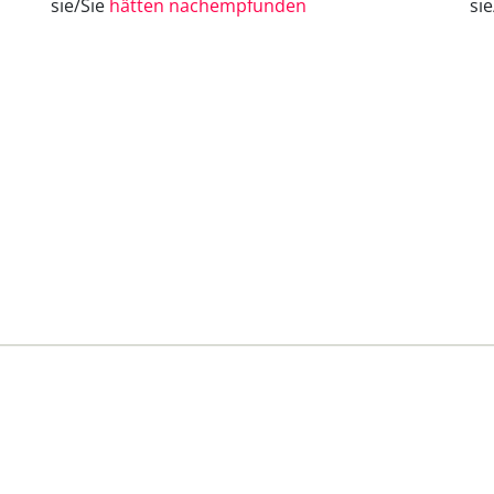
sie/Sie
hätten nachempfunden
si