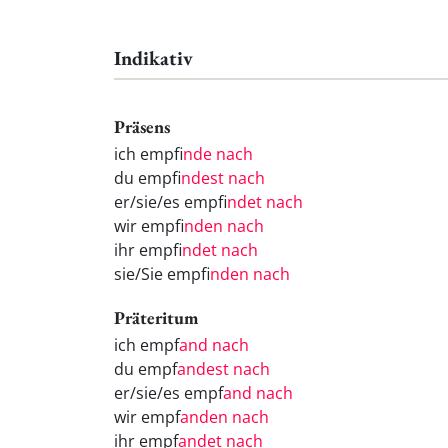
Indikativ
Präsens
ich empf
inde nach
du empf
indest nach
er/sie/es empf
indet nach
wir empf
inden nach
ihr empf
indet nach
sie/Sie empf
inden nach
Präteritum
ich empf
and nach
du empf
andest nach
er/sie/es empf
and nach
wir empf
anden nach
ihr empf
andet nach