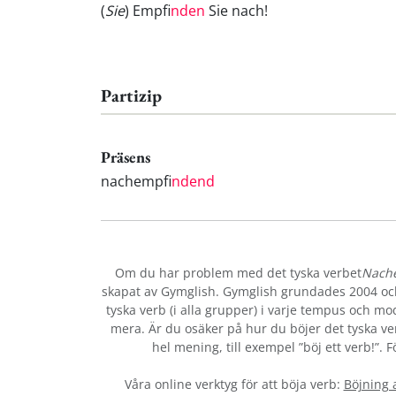
(
Sie
) Empf
inden
Sie nach!
Partizip
Präsens
nachempf
indend
Om du har problem med det tyska verbet
Nach
skapat av Gymglish. Gymglish grundades 2004 och 
tyska verb (i alla grupper) i varje tempus och modu
mera. Är du osäker på hur du böjer det tyska v
hel mening, till exempel ”böj ett verb!”. 
Våra online verktyg för att böja verb:
Böjning 