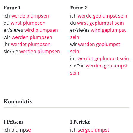
Futur 1
Futur 2
ich
werde plumpsen
ich
werde geplumpst sein
du
wirst plumpsen
du
wirst geplumpst sein
er/sie/es
wird plumpsen
er/sie/es
wird geplumpst
wir
werden plumpsen
sein
ihr
werdet plumpsen
wir
werden geplumpst
sie/Sie
werden plumpsen
sein
ihr
werdet geplumpst sein
sie/Sie
werden geplumpst
sein
Konjunktiv
I Präsens
I Perfekt
ich plumps
e
ich
sei geplumpst