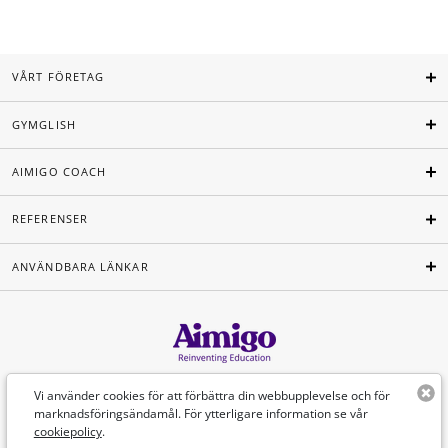
VÅRT FÖRETAG
GYMGLISH
AIMIGO COACH
REFERENSER
ANVÄNDBARA LÄNKAR
Svenska
Vi använder cookies för att förbättra din webbupplevelse och för
marknadsföringsändamål. För ytterligare information se vår
cookiepolicy
.
©Aimigo 2026