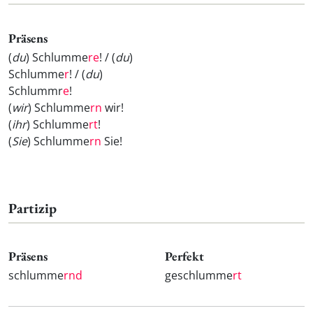
Präsens
(
du
) Schlumme
re
! / (
du
)
Schlumme
r
! / (
du
)
Schlummr
e
!
(
wir
) Schlumme
rn
wir!
(
ihr
) Schlumme
rt
!
(
Sie
) Schlumme
rn
Sie!
Partizip
Präsens
Perfekt
schlumme
rnd
geschlumme
rt