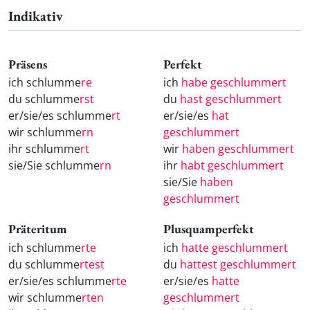
Indikativ
Präsens
Perfekt
ich schlumme
re
ich
habe geschlummert
du schlumme
rst
du
hast geschlummert
er/sie/es schlumme
rt
er/sie/es
hat
wir schlumme
rn
geschlummert
ihr schlumme
rt
wir
haben geschlummert
sie/Sie schlumme
rn
ihr
habt geschlummert
sie/Sie
haben
geschlummert
Präteritum
Plusquamperfekt
ich schlumme
rte
ich
hatte geschlummert
du schlumme
rtest
du
hattest geschlummert
er/sie/es schlumme
rte
er/sie/es
hatte
wir schlumme
rten
geschlummert