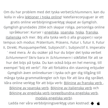
Om du har problem med det tyska verbet
Schlummern
, kan du
kolla in våra
lektioner i tyska online
! Vatefaireconjuguer är ett
gratis online verbböjningsverktyg skapat av Gymglish.
Gymglish grundades 2004 och skapar roliga, personliga online
språkkurser: Kurser i
engelska
,
spanska
,
tyska
,
franska
,
italienska
och mer. Böj alla tyska verb (i alla grupper) i varje
tempus och modus: Präteritum, Präsens, Futur i, futur II, Futur
II, Direkt, Plusquamperfekt, Subjonctif i, Subjonctif II, Imperativ
´ med mera. Är du osäker på hur du böjer det tyska verbet
Schlummern
? Skriv bara in
Schlummern
i sökfältet för att se
hur det böjs på tyska. Du kan också böja en hel mening, till
exempel ”böj ett verb!”. För att förbättra din stavning erbjuder
Gymglish även onlinekurser i tyska och ger dig tillgång till
många tyska grammatikregler och tips för att lära dig språket.
Våra online verktyg för att böja verb:
Böjning av franska verb
,
Böjning av spanska verb
,
Böjning av italienska verb
och
Böjning av engelska verb
(
oregelbundna engelska verb
,
modala engelska verb
).
Ladda ner våra verbböjningsverktyg utan kostnad: