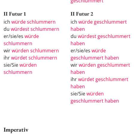
geschlummert
II Futur 1
II Futur 2
ich
würde schlummern
ich
würde geschlummert
du
würdest schlummern
haben
er/sie/es
würde
du
würdest geschlummert
schlummern
haben
wir
würden schlummern
er/sie/es
würde
ihr
würdet schlummern
geschlummert haben
sie/Sie
würden
wir
würden geschlummert
schlummern
haben
ihr
würdet geschlummert
haben
sie/Sie
würden
geschlummert haben
Imperativ