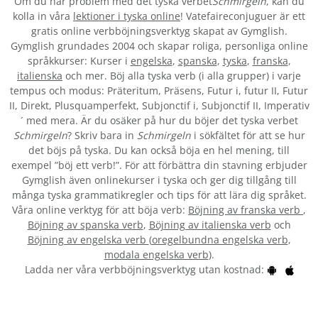
Om du har problem med det tyska verbet
Schmirgeln
, kan du
kolla in våra
lektioner i tyska online
! Vatefaireconjuguer är ett
gratis online verbböjningsverktyg skapat av Gymglish.
Gymglish grundades 2004 och skapar roliga, personliga online
språkkurser: Kurser i
engelska
,
spanska
,
tyska
,
franska
,
italienska
och mer. Böj alla tyska verb (i alla grupper) i varje
tempus och modus: Präteritum, Präsens, Futur i, futur II, Futur
II, Direkt, Plusquamperfekt, Subjonctif i, Subjonctif II, Imperativ
´ med mera. Är du osäker på hur du böjer det tyska verbet
Schmirgeln
? Skriv bara in
Schmirgeln
i sökfältet för att se hur
det böjs på tyska. Du kan också böja en hel mening, till
exempel ”böj ett verb!”. För att förbättra din stavning erbjuder
Gymglish även onlinekurser i tyska och ger dig tillgång till
många tyska grammatikregler och tips för att lära dig språket.
Våra online verktyg för att böja verb:
Böjning av franska verb
,
Böjning av spanska verb
,
Böjning av italienska verb
och
Böjning av engelska verb
(
oregelbundna engelska verb
,
modala engelska verb
).
Ladda ner våra verbböjningsverktyg utan kostnad: