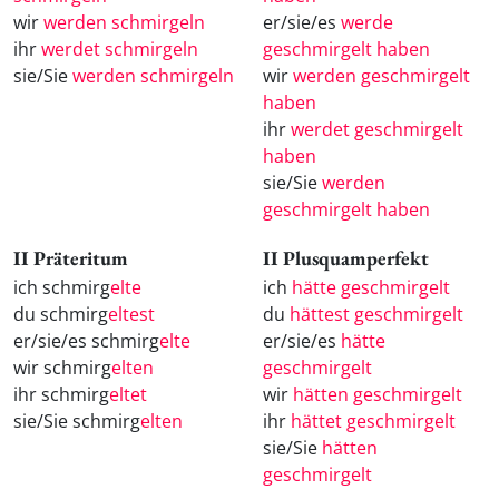
wir
werden schmirgeln
er/sie/es
werde
ihr
werdet schmirgeln
geschmirgelt haben
sie/Sie
werden schmirgeln
wir
werden geschmirgelt
haben
ihr
werdet geschmirgelt
haben
sie/Sie
werden
geschmirgelt haben
II Präteritum
II Plusquamperfekt
ich schmirg
elte
ich
hätte geschmirgelt
du schmirg
eltest
du
hättest geschmirgelt
er/sie/es schmirg
elte
er/sie/es
hätte
wir schmirg
elten
geschmirgelt
ihr schmirg
eltet
wir
hätten geschmirgelt
sie/Sie schmirg
elten
ihr
hättet geschmirgelt
sie/Sie
hätten
geschmirgelt