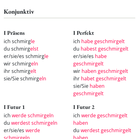
Konjunktiv
I Präsens
I Perfekt
ich schmirg
le
ich
habe geschmirgelt
du schmirg
elst
du
habest geschmirgelt
er/sie/es schmirg
le
er/sie/es
habe
wir schmirg
eln
geschmirgelt
ihr schmirg
elt
wir
haben geschmirgelt
sie/Sie schmirg
eln
ihr
habet geschmirgelt
sie/Sie
haben
geschmirgelt
I Futur 1
I Futur 2
ich
werde schmirgeln
ich
werde geschmirgelt
du
werdest schmirgeln
haben
er/sie/es
werde
du
werdest geschmirgelt
schmirgeln
haben