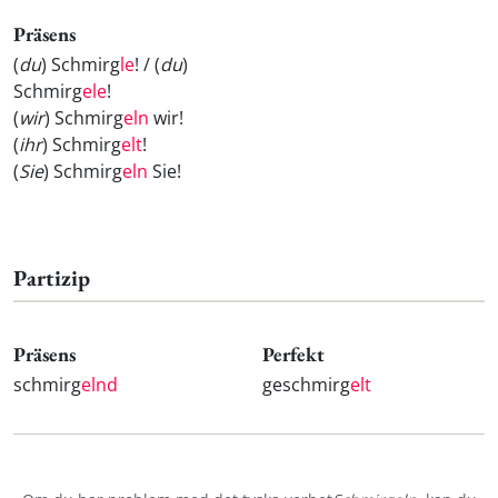
Präsens
(
du
) Schmirg
le
! / (
du
)
Schmirg
ele
!
(
wir
) Schmirg
eln
wir!
(
ihr
) Schmirg
elt
!
(
Sie
) Schmirg
eln
Sie!
Partizip
Präsens
Perfekt
schmirg
elnd
geschmirg
elt