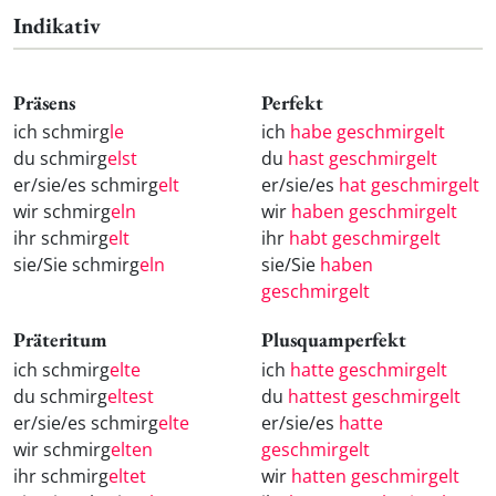
Indikativ
Präsens
Perfekt
ich schmirg
le
ich
habe geschmirgelt
du schmirg
elst
du
hast geschmirgelt
er/sie/es schmirg
elt
er/sie/es
hat geschmirgelt
wir schmirg
eln
wir
haben geschmirgelt
ihr schmirg
elt
ihr
habt geschmirgelt
sie/Sie schmirg
eln
sie/Sie
haben
geschmirgelt
Präteritum
Plusquamperfekt
ich schmirg
elte
ich
hatte geschmirgelt
du schmirg
eltest
du
hattest geschmirgelt
er/sie/es schmirg
elte
er/sie/es
hatte
wir schmirg
elten
geschmirgelt
ihr schmirg
eltet
wir
hatten geschmirgelt