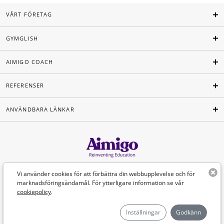
VÅRT FÖRETAG
GYMGLISH
AIMIGO COACH
REFERENSER
ANVÄNDBARA LÄNKAR
Svenska
Vi använder cookies för att förbättra din webbupplevelse och för
marknadsföringsändamål. För ytterligare information se vår
cookiepolicy
.
©Aimigo 2026
Inställningar
Godkänn