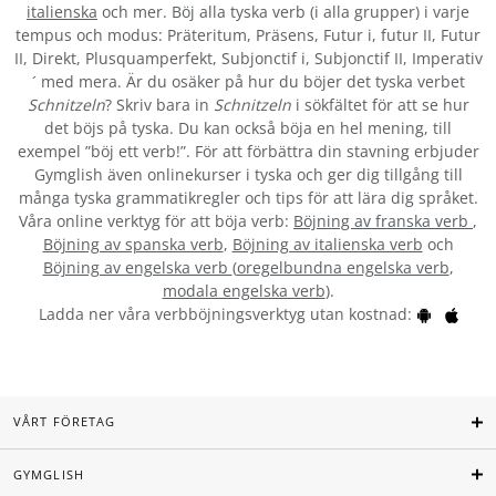
italienska
och mer. Böj alla tyska verb (i alla grupper) i varje
tempus och modus: Präteritum, Präsens, Futur i, futur II, Futur
II, Direkt, Plusquamperfekt, Subjonctif i, Subjonctif II, Imperativ
´ med mera. Är du osäker på hur du böjer det tyska verbet
Schnitzeln
? Skriv bara in
Schnitzeln
i sökfältet för att se hur
det böjs på tyska. Du kan också böja en hel mening, till
exempel ”böj ett verb!”. För att förbättra din stavning erbjuder
Gymglish även onlinekurser i tyska och ger dig tillgång till
många tyska grammatikregler och tips för att lära dig språket.
Våra online verktyg för att böja verb:
Böjning av franska verb
,
Böjning av spanska verb
,
Böjning av italienska verb
och
Böjning av engelska verb
(
oregelbundna engelska verb
,
modala engelska verb
).
Ladda ner våra verbböjningsverktyg utan kostnad:
VÅRT FÖRETAG
GYMGLISH