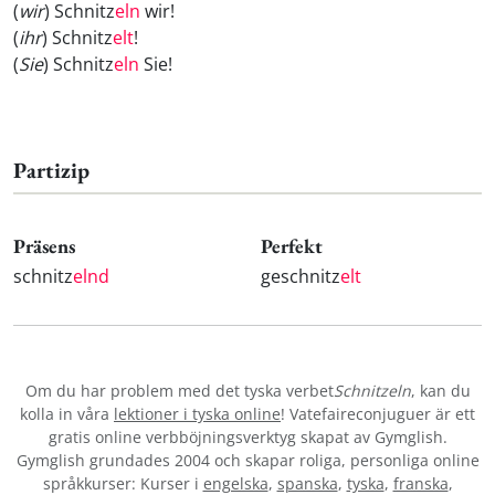
(
wir
) Schnitz
eln
wir!
(
ihr
) Schnitz
elt
!
(
Sie
) Schnitz
eln
Sie!
Partizip
Präsens
Perfekt
schnitz
elnd
geschnitz
elt
Om du har problem med det tyska verbet
Schnitzeln
, kan du
kolla in våra
lektioner i tyska online
! Vatefaireconjuguer är ett
gratis online verbböjningsverktyg skapat av Gymglish.
Gymglish grundades 2004 och skapar roliga, personliga online
språkkurser: Kurser i
engelska
,
spanska
,
tyska
,
franska
,