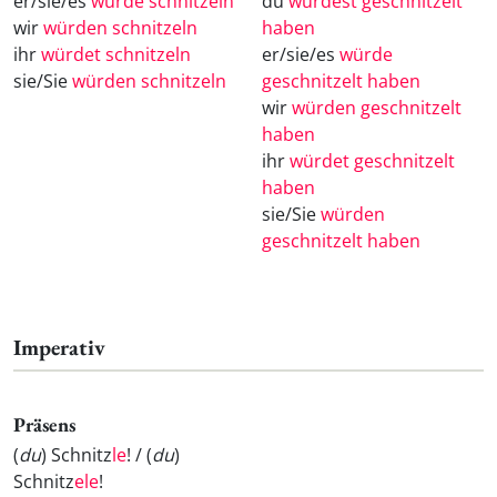
er/sie/es
würde schnitzeln
du
würdest geschnitzelt
wir
würden schnitzeln
haben
ihr
würdet schnitzeln
er/sie/es
würde
sie/Sie
würden schnitzeln
geschnitzelt haben
wir
würden geschnitzelt
haben
ihr
würdet geschnitzelt
haben
sie/Sie
würden
geschnitzelt haben
Imperativ
Präsens
(
du
) Schnitz
le
! / (
du
)
Schnitz
ele
!