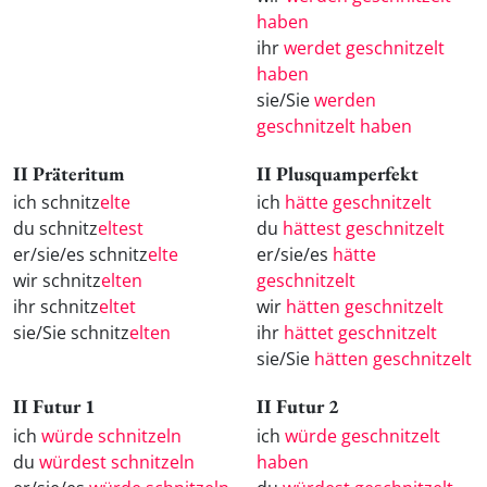
haben
ihr
werdet geschnitzelt
haben
sie/Sie
werden
geschnitzelt haben
II Präteritum
II Plusquamperfekt
ich schnitz
elte
ich
hätte geschnitzelt
du schnitz
eltest
du
hättest geschnitzelt
er/sie/es schnitz
elte
er/sie/es
hätte
wir schnitz
elten
geschnitzelt
ihr schnitz
eltet
wir
hätten geschnitzelt
sie/Sie schnitz
elten
ihr
hättet geschnitzelt
sie/Sie
hätten geschnitzelt
II Futur 1
II Futur 2
ich
würde schnitzeln
ich
würde geschnitzelt
du
würdest schnitzeln
haben