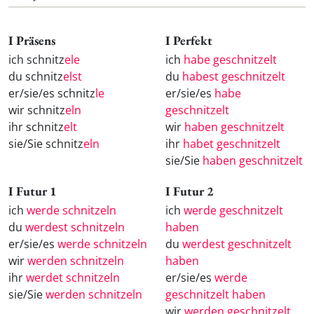
I Präsens
I Perfekt
ich schnitz
ele
ich
habe geschnitzelt
du schnitz
elst
du
habest geschnitzelt
er/sie/es schnitz
le
er/sie/es
habe
wir schnitz
eln
geschnitzelt
ihr schnitz
elt
wir
haben geschnitzelt
sie/Sie schnitz
eln
ihr
habet geschnitzelt
sie/Sie
haben geschnitzelt
I Futur 1
I Futur 2
ich
werde schnitzeln
ich
werde geschnitzelt
du
werdest schnitzeln
haben
er/sie/es
werde schnitzeln
du
werdest geschnitzelt
wir
werden schnitzeln
haben
ihr
werdet schnitzeln
er/sie/es
werde
sie/Sie
werden schnitzeln
geschnitzelt haben
wir
werden geschnitzelt