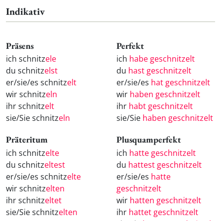
Indikativ
Präsens
Perfekt
ich schnitz
ele
ich
habe geschnitzelt
du schnitz
elst
du
hast geschnitzelt
er/sie/es schnitz
elt
er/sie/es
hat geschnitzelt
wir schnitz
eln
wir
haben geschnitzelt
ihr schnitz
elt
ihr
habt geschnitzelt
sie/Sie schnitz
eln
sie/Sie
haben geschnitzelt
Präteritum
Plusquamperfekt
ich schnitz
elte
ich
hatte geschnitzelt
du schnitz
eltest
du
hattest geschnitzelt
er/sie/es schnitz
elte
er/sie/es
hatte
wir schnitz
elten
geschnitzelt
ihr schnitz
eltet
wir
hatten geschnitzelt
sie/Sie schnitz
elten
ihr
hattet geschnitzelt