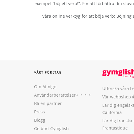
exempel ”böj ett verb!”. För att förbättra din sta
Våra online verktyg för att böja verb:
Böjning 
VÅRT FÖRETAG
Om Aimigo
Utforska våra L
Användarberättelser
⭐️ ⭐️ ⭐️ ⭐️
Vår webbshop 
Bli en partner
Lär dig engels
Press
California
Blogg
Lär dig franska
Frantastique
Ge bort Gymglish