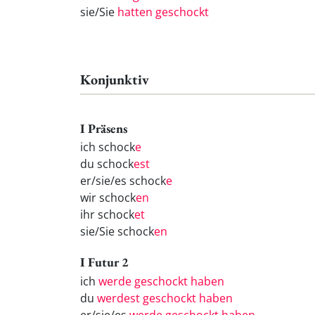
sie/Sie
hatten geschockt
Konjunktiv
I Präsens
ich schock
e
du schock
est
er/sie/es schock
e
wir schock
en
ihr schock
et
sie/Sie schock
en
I Futur 2
ich
werde geschockt haben
du
werdest geschockt haben