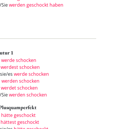
e/Sie
werden geschockt haben
Futur 1
h
werde schocken
u
werdest schocken
/sie/es
werde schocken
r
werden schocken
r
werdet schocken
e/Sie
werden schocken
 Plusquamperfekt
h
hätte geschockt
u
hättest geschockt