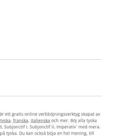
är ett gratis online verbböjningsverktyg skapat av
,
tyska
,
franska
,
italienska
och mer. Böj alla tyska
t, Subjonctif i, Subjonctif II, Imperativ´ med mera.
s på tyska. Du kan också böja en hel mening, till