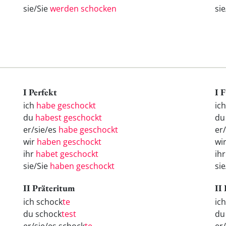
sie/Sie
werden schocken
si
I Perfekt
I 
ich
habe geschockt
ic
du
habest geschockt
d
er/sie/es
habe geschockt
er
wir
haben geschockt
wi
ihr
habet geschockt
ih
sie/Sie
haben geschockt
si
II Präteritum
II
ich schock
te
ic
du schock
test
d