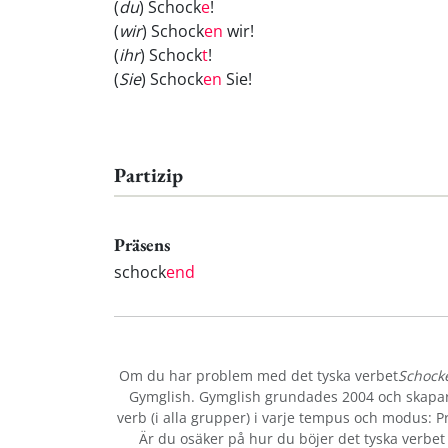
(
du
) Schock
e
!
(
wir
) Schock
en
wir!
(
ihr
) Schock
t
!
(
Sie
) Schock
en
Sie!
Partizip
Präsens
schock
end
Om du har problem med det tyska verbet
Schock
Gymglish. Gymglish grundades 2004 och skapar r
verb (i alla grupper) i varje tempus och modus: Prä
Är du osäker på hur du böjer det tyska verbe