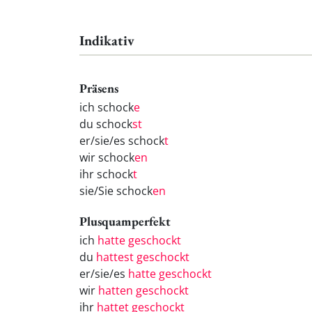
Indikativ
Präsens
ich schock
e
du schock
st
er/sie/es schock
t
wir schock
en
ihr schock
t
sie/Sie schock
en
Plusquamperfekt
ich
hatte geschockt
du
hattest geschockt
er/sie/es
hatte geschockt
wir
hatten geschockt
ihr
hattet geschockt