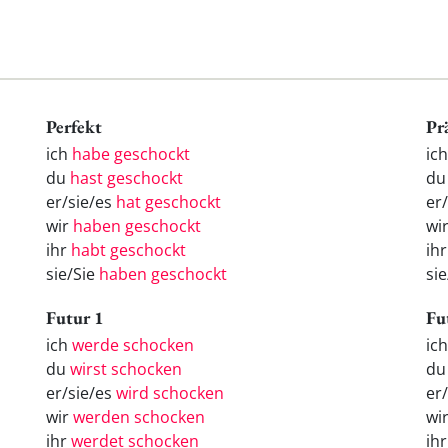
Perfekt
Pr
ich
habe geschockt
ic
du
hast geschockt
du
er/sie/es
hat geschockt
er
wir
haben geschockt
wi
ihr
habt geschockt
ih
sie/Sie
haben geschockt
si
Futur 1
Fu
ich
werde schocken
ic
du
wirst schocken
d
er/sie/es
wird schocken
er
wir
werden schocken
wi
ihr
werdet schocken
ih