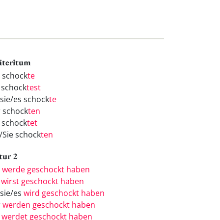
äteritum
h schock
te
 schock
test
/sie/es schock
te
r schock
ten
r schock
tet
e/Sie schock
ten
tur 2
h
werde geschockt haben
u
wirst geschockt haben
/sie/es
wird geschockt haben
r
werden geschockt haben
r
werdet geschockt haben