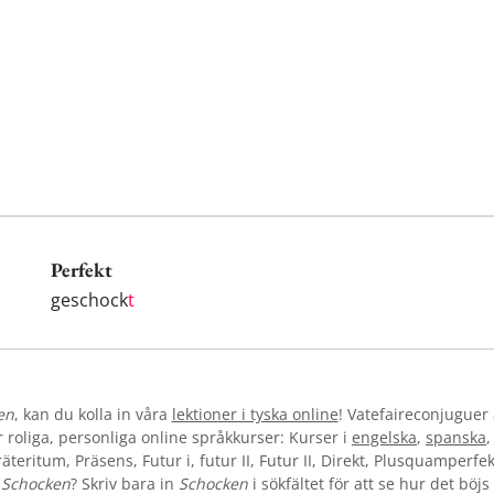
Perfekt
geschock
t
en
, kan du kolla in våra
lektioner i tyska online
! Vatefaireconjuguer 
oliga, personliga online språkkurser: Kurser i
engelska
,
spanska
teritum, Präsens, Futur i, futur II, Futur II, Direkt, Plusquamperfek
t
Schocken
? Skriv bara in
Schocken
i sökfältet för att se hur det böj