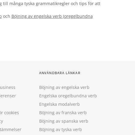
g till många tyska grammatikregler och tips för att
b
och
Böjning av engelska verb
(
oregelbundna
ANVÄNDBARA LÄNKAR
Business
Böjning av engelska verb
ferenser
Engelska oregelbundna verb
Engelska modalverb
ör cookies
Böjning av franska verb
cy
Böjning av spanska verb
estämmelser
Böjning av tyska verb