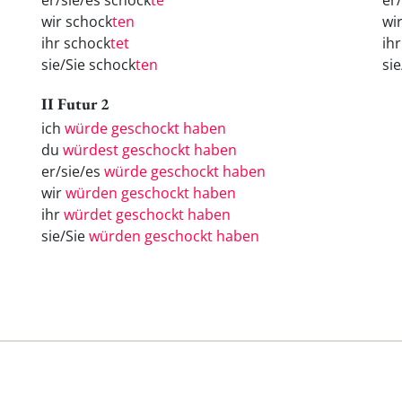
er/sie/es schock
te
er
wir schock
ten
wi
ihr schock
tet
ih
sie/Sie schock
ten
si
II Futur 2
ich
würde geschockt haben
du
würdest geschockt haben
er/sie/es
würde geschockt haben
wir
würden geschockt haben
ihr
würdet geschockt haben
sie/Sie
würden geschockt haben