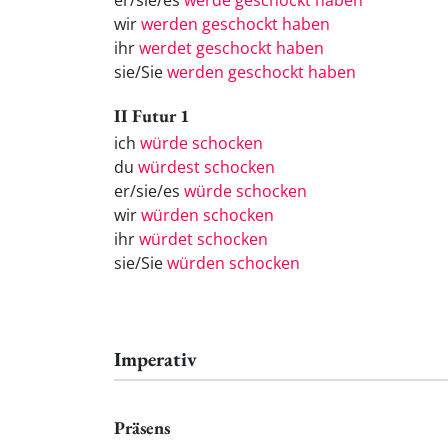
er/sie/es
werde geschockt haben
wir
werden geschockt haben
ihr
werdet geschockt haben
sie/Sie
werden geschockt haben
II Futur 1
ich
würde schocken
du
würdest schocken
er/sie/es
würde schocken
wir
würden schocken
ihr
würdet schocken
sie/Sie
würden schocken
Imperativ
Präsens