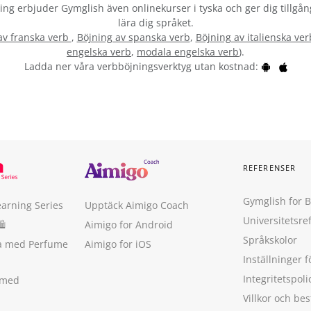
vning erbjuder Gymglish även onlinekurser i tyska och ger dig tillgån
lära dig språket.
av franska verb
,
Böjning av spanska verb
,
Böjning av italienska ver
engelska verb
,
modala engelska verb
).
Ladda ner våra verbböjningsverktyg utan kostnad:
REFERENSER
Gymglish for 
earning Series
Upptäck Aimigo Coach
Universitetsre
🛍
Aimigo for Android
Språkskolor
ka med Perfume
Aimigo for iOS
Inställninger f
Integritetspoli
 med
Villkor och b