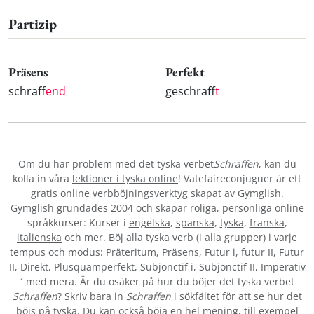
Partizip
Präsens
Perfekt
schraff
end
geschraff
t
Om du har problem med det tyska verbet
Schraffen
, kan du
kolla in våra
lektioner i tyska online
! Vatefaireconjuguer är ett
gratis online verbböjningsverktyg skapat av Gymglish.
Gymglish grundades 2004 och skapar roliga, personliga online
språkkurser: Kurser i
engelska
,
spanska
,
tyska
,
franska
,
italienska
och mer. Böj alla tyska verb (i alla grupper) i varje
tempus och modus: Präteritum, Präsens, Futur i, futur II, Futur
II, Direkt, Plusquamperfekt, Subjonctif i, Subjonctif II, Imperativ
´ med mera. Är du osäker på hur du böjer det tyska verbet
Schraffen
? Skriv bara in
Schraffen
i sökfältet för att se hur det
böjs på tyska. Du kan också böja en hel mening, till exempel