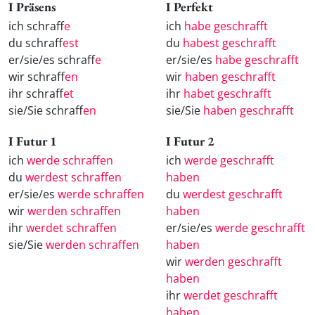
I Präsens
I Perfekt
ich schraff
e
ich
habe geschrafft
du schraff
est
du
habest geschrafft
er/sie/es schraff
e
er/sie/es
habe geschrafft
wir schraff
en
wir
haben geschrafft
ihr schraff
et
ihr
habet geschrafft
sie/Sie schraff
en
sie/Sie
haben geschrafft
I Futur 1
I Futur 2
ich
werde schraffen
ich
werde geschrafft
du
werdest schraffen
haben
er/sie/es
werde schraffen
du
werdest geschrafft
wir
werden schraffen
haben
ihr
werdet schraffen
er/sie/es
werde geschrafft
sie/Sie
werden schraffen
haben
wir
werden geschrafft
haben
ihr
werdet geschrafft
haben