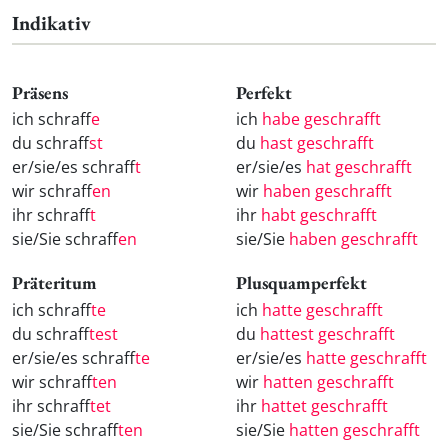
Indikativ
Präsens
Perfekt
ich schraff
e
ich
habe geschrafft
du schraff
st
du
hast geschrafft
er/sie/es schraff
t
er/sie/es
hat geschrafft
wir schraff
en
wir
haben geschrafft
ihr schraff
t
ihr
habt geschrafft
sie/Sie schraff
en
sie/Sie
haben geschrafft
Präteritum
Plusquamperfekt
ich schraff
te
ich
hatte geschrafft
du schraff
test
du
hattest geschrafft
er/sie/es schraff
te
er/sie/es
hatte geschrafft
wir schraff
ten
wir
hatten geschrafft
ihr schraff
tet
ihr
hattet geschrafft
sie/Sie schraff
ten
sie/Sie
hatten geschrafft