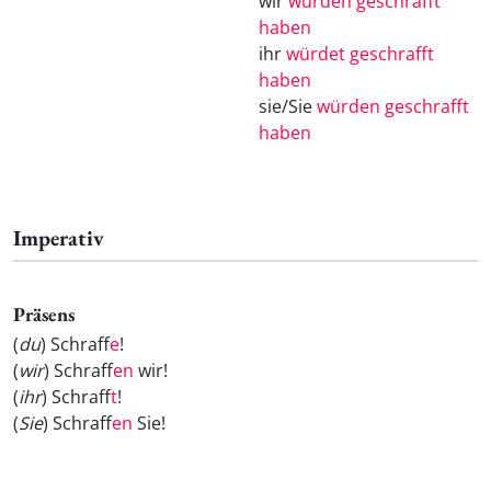
wir
würden geschrafft
haben
ihr
würdet geschrafft
haben
sie/Sie
würden geschrafft
haben
Imperativ
Präsens
(
du
) Schraff
e
!
(
wir
) Schraff
en
wir!
(
ihr
) Schraff
t
!
(
Sie
) Schraff
en
Sie!