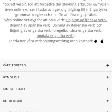
”böj ett verb!”. För att förbättra din stavning erbjuder Gymglish
även onlinekurser i tyska och ger dig tillgång till många tyska
grammatikregler och tips för att lära dig språket.
Våra online verktyg för att böja verb:
Böjning av franska verb
,
Böjning av spanska verb
,
Böjning av italienska verb
och
Böjning av engelska verb
(
oregelbundna engelska verb
,
modala engelska verb
).
Ladda ner våra verbböjningsverktyg utan kostnad:
VÅRT FÖRETAG
GYMGLISH
AIMIGO COACH
REFERENSER