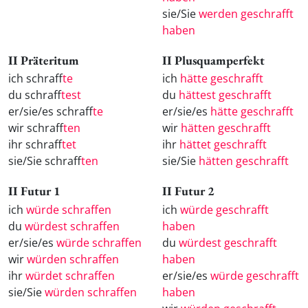
sie/Sie
werden geschrafft
haben
II Präteritum
II Plusquamperfekt
ich schraff
te
ich
hätte geschrafft
du schraff
test
du
hättest geschrafft
er/sie/es schraff
te
er/sie/es
hätte geschrafft
wir schraff
ten
wir
hätten geschrafft
ihr schraff
tet
ihr
hättet geschrafft
sie/Sie schraff
ten
sie/Sie
hätten geschrafft
II Futur 1
II Futur 2
ich
würde schraffen
ich
würde geschrafft
du
würdest schraffen
haben
er/sie/es
würde schraffen
du
würdest geschrafft
wir
würden schraffen
haben
ihr
würdet schraffen
er/sie/es
würde geschrafft
sie/Sie
würden schraffen
haben