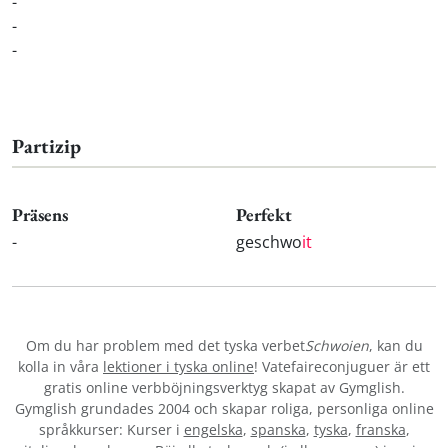
-
-
-
Partizip
Präsens
Perfekt
-
geschwo
it
Om du har problem med det tyska verbet
Schwoien
, kan du
kolla in våra
lektioner i tyska online
! Vatefaireconjuguer är ett
gratis online verbböjningsverktyg skapat av Gymglish.
Gymglish grundades 2004 och skapar roliga, personliga online
språkkurser: Kurser i
engelska
,
spanska
,
tyska
,
franska
,