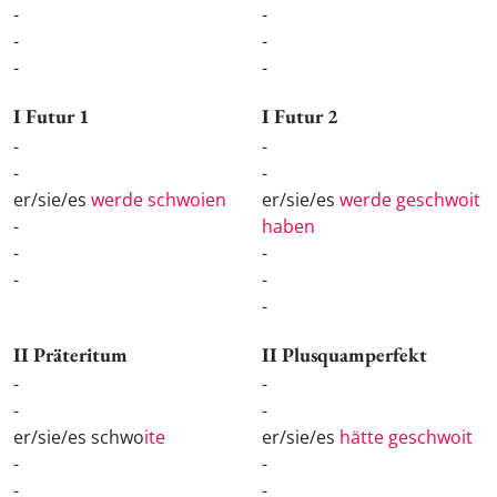
-
-
-
-
-
-
I Futur 1
I Futur 2
-
-
-
-
er/sie/es
werde schwoien
er/sie/es
werde geschwoit
-
haben
-
-
-
-
-
II Präteritum
II Plusquamperfekt
-
-
-
-
er/sie/es schwo
ite
er/sie/es
hätte geschwoit
-
-
-
-