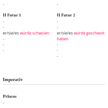
-
-
II Futur 1
II Futur 2
-
-
-
-
er/sie/es
würde schwoien
er/sie/es
würde geschwoit
-
haben
-
-
-
-
-
Imperativ
Präsens
-