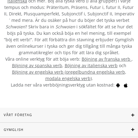
italienska
och mer. Böj alla tyska verb (i alla grupper) i varje
tempus och modus: Präteritum, Präsens, Futur i, futur II, Futur
II, Direkt, Plusquamperfekt, Subjonctif i, Subjonctif II, Imperativ
´ med mera. Är du osäker på hur du böjer det tyska verbet
Schwoien
? Skriv bara in
Schwoien
i sökfältet för att se hur det
böjs på tyska. Du kan också böja en hel mening, till exempel
”böj ett verb!”. För att förbättra din stavning erbjuder Gymglish
även onlinekurser i tyska och ger dig tillgång till många tyska
grammatikregler och tips för att lära dig språket.
Våra online verktyg för att böja verb:
Böjning av franska verb
,
Böjning av spanska verb
,
Böjning av italienska verb
och
Böjning av engelska verb
(
oregelbundna engelska verb
,
modala engelska verb
).
Ladda ner våra verbböjningsverktyg utan kostnad:
VÅRT FÖRETAG
GYMGLISH