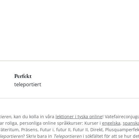
Perfekt
teleportiert
tieren
, kan du kolla in våra
lektioner i tyska online
! Vatefaireconjug
 roliga, personliga online språkkurser: Kurser i
engelska
,
spansk
teritum, Präsens, Futur i, futur II, Futur II, Direkt, Plusquamperfek
leportieren
? Skriv bara in
Teleportieren
i sökfältet för att se hur d