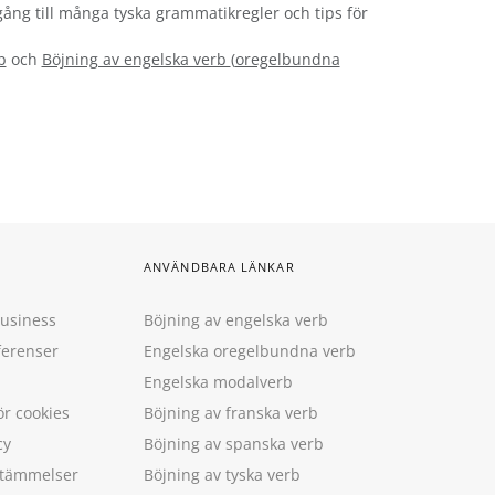
llgång till många tyska grammatikregler och tips för
b
och
Böjning av engelska verb
(
oregelbundna
ANVÄNDBARA LÄNKAR
Business
Böjning av engelska verb
ferenser
Engelska oregelbundna verb
Engelska modalverb
ör cookies
Böjning av franska verb
cy
Böjning av spanska verb
estämmelser
Böjning av tyska verb