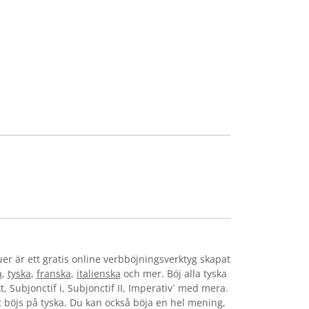
uer är ett gratis online verbböjningsverktyg skapat
a
,
tyska
,
franska
,
italienska
och mer. Böj alla tyska
t, Subjonctif i, Subjonctif II, Imperativ´ med mera.
et böjs på tyska. Du kan också böja en hel mening,