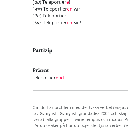
(
du
) Teleportier
e
!
(
wir
) Teleportier
en
wir!
(
ihr
) Teleportier
t
!
(
Sie
) Teleportier
en
Sie!
Partizip
Präsens
teleportier
end
Om du har problem med det tyska verbet
Telepor
av Gymglish. Gymglish grundades 2004 och skapar
verb (i alla grupper) i varje tempus och modus: Prä
Är du osäker på hur du böjer det tyska verbet
Te