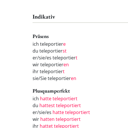
Indikativ
Präsens
ich teleportier
e
du teleportier
st
er/sie/es teleportier
t
wir teleportier
en
ihr teleportier
t
sie/Sie teleportier
en
Plusquamperfekt
ich
hatte teleportiert
du
hattest teleportiert
er/sie/es
hatte teleportiert
wir
hatten teleportiert
ihr
hattet teleportiert