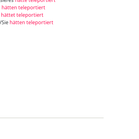
/sie/es
hätte teleportiert
r
hätten teleportiert
r
hättet teleportiert
e/Sie
hätten teleportiert