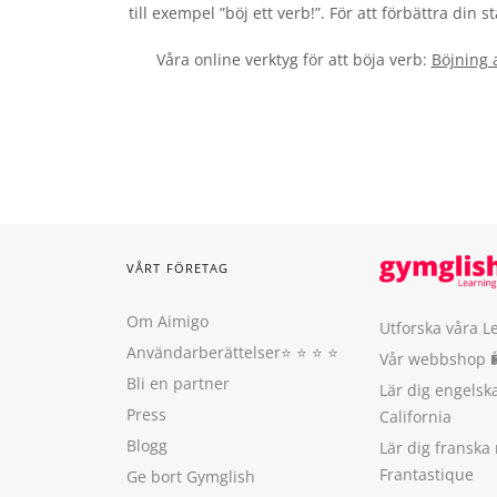
till exempel ”böj ett verb!”. För att förbättra din
Våra online verktyg för att böja verb:
Böjning 
VÅRT FÖRETAG
Om Aimigo
Utforska våra L
Användarberättelser
⭐️ ⭐️ ⭐️ ⭐️
Vår webbshop 
Bli en partner
Lär dig engels
Press
California
Blogg
Lär dig franska
Frantastique
Ge bort Gymglish