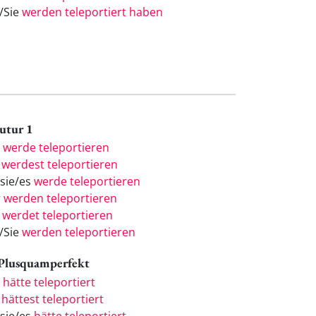
e/Sie
werden teleportiert haben
Futur 1
h
werde teleportieren
u
werdest teleportieren
/sie/es
werde teleportieren
r
werden teleportieren
r
werdet teleportieren
e/Sie
werden teleportieren
 Plusquamperfekt
h
hätte teleportiert
u
hättest teleportiert