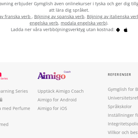
 stavning erbjuder Gymglish även onlinekurser i tyska och ger dig ti
att lära dig språket.
av franska verb
,
Böjning av spanska verb
,
Böjning av italienska ver
engelska verb
,
modala engelska verb
).
Ladda ner våra verbböjningsverktyg utan kostnad:
REFERENSER
Gymglish for 
earning Series
Upptäck Aimigo Coach
Universitetsre
🛍
Aimigo for Android
Språkskolor
ka med Perfume
Aimigo for iOS
Inställninger f
Integritetspoli
 med
Villkor och b