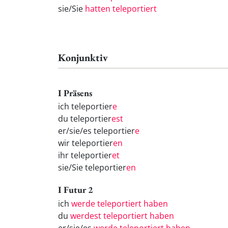
sie/Sie
hatten teleportiert
Konjunktiv
I Präsens
ich teleportier
e
du teleportier
est
er/sie/es teleportier
e
wir teleportier
en
ihr teleportier
et
sie/Sie teleportier
en
I Futur 2
ich
werde teleportiert haben
du
werdest teleportiert haben