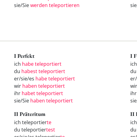
sie/Sie
werden teleportieren
si
I Perfekt
I 
ich
habe teleportiert
ic
du
habest teleportiert
d
er/sie/es
habe teleportiert
er
wir
haben teleportiert
wi
ihr
habet teleportiert
ih
sie/Sie
haben teleportiert
si
II Präteritum
II
ich teleportier
te
ic
du teleportier
test
d