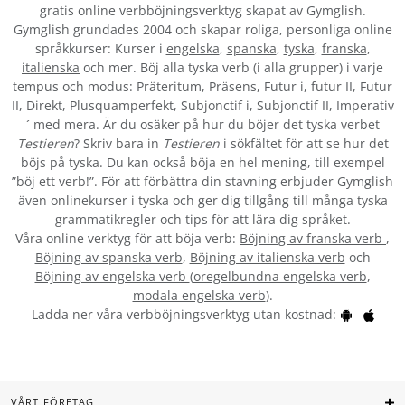
gratis online verbböjningsverktyg skapat av Gymglish.
Gymglish grundades 2004 och skapar roliga, personliga online
språkkurser: Kurser i
engelska
,
spanska
,
tyska
,
franska
,
italienska
och mer. Böj alla tyska verb (i alla grupper) i varje
tempus och modus: Präteritum, Präsens, Futur i, futur II, Futur
II, Direkt, Plusquamperfekt, Subjonctif i, Subjonctif II, Imperativ
´ med mera. Är du osäker på hur du böjer det tyska verbet
Testieren
? Skriv bara in
Testieren
i sökfältet för att se hur det
böjs på tyska. Du kan också böja en hel mening, till exempel
”böj ett verb!”. För att förbättra din stavning erbjuder Gymglish
även onlinekurser i tyska och ger dig tillgång till många tyska
grammatikregler och tips för att lära dig språket.
Våra online verktyg för att böja verb:
Böjning av franska verb
,
Böjning av spanska verb
,
Böjning av italienska verb
och
Böjning av engelska verb
(
oregelbundna engelska verb
,
modala engelska verb
).
Ladda ner våra verbböjningsverktyg utan kostnad:
VÅRT FÖRETAG