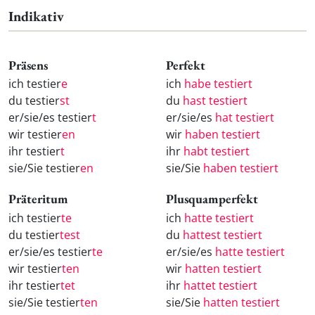
Indikativ
Präsens
Perfekt
ich testier
e
ich
habe testiert
du testier
st
du
hast testiert
er/sie/es testier
t
er/sie/es
hat testiert
wir testier
en
wir
haben testiert
ihr testier
t
ihr
habt testiert
sie/Sie testier
en
sie/Sie
haben testiert
Präteritum
Plusquamperfekt
ich testier
te
ich
hatte testiert
du testier
test
du
hattest testiert
er/sie/es testier
te
er/sie/es
hatte testiert
wir testier
ten
wir
hatten testiert
ihr testier
tet
ihr
hattet testiert
sie/Sie testier
ten
sie/Sie
hatten testiert