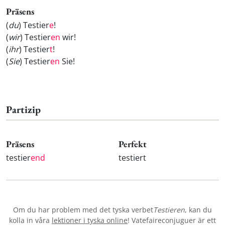
Präsens
(
du
) Testier
e
!
(
wir
) Testier
en
wir!
(
ihr
) Testier
t
!
(
Sie
) Testier
en
Sie!
Partizip
Präsens
Perfekt
testier
end
testiert
Om du har problem med det tyska verbet
Testieren
, kan du
kolla in våra
lektioner i tyska online
! Vatefaireconjuguer är ett