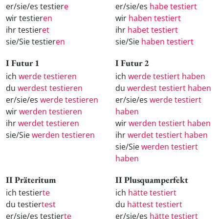
er/sie/es testier
e
er/sie/es
habe testiert
wir testier
en
wir
haben testiert
ihr testier
et
ihr
habet testiert
sie/Sie testier
en
sie/Sie
haben testiert
I Futur 1
I Futur 2
ich
werde testieren
ich
werde testiert haben
du
werdest testieren
du
werdest testiert haben
er/sie/es
werde testieren
er/sie/es
werde testiert
wir
werden testieren
haben
ihr
werdet testieren
wir
werden testiert haben
sie/Sie
werden testieren
ihr
werdet testiert haben
sie/Sie
werden testiert
haben
II Präteritum
II Plusquamperfekt
ich testier
te
ich
hätte testiert
du testier
test
du
hättest testiert
er/sie/es testier
te
er/sie/es
hätte testiert