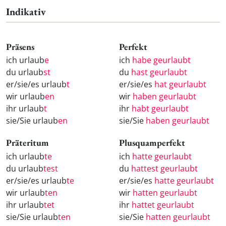
Indikativ
Präsens
Perfekt
ich urlaub
e
ich
habe geurlaubt
du urlaub
st
du
hast geurlaubt
er/sie/es urlaub
t
er/sie/es
hat geurlaubt
wir urlaub
en
wir
haben geurlaubt
ihr urlaub
t
ihr
habt geurlaubt
sie/Sie urlaub
en
sie/Sie
haben geurlaubt
Präteritum
Plusquamperfekt
ich urlaub
te
ich
hatte geurlaubt
du urlaub
test
du
hattest geurlaubt
er/sie/es urlaub
te
er/sie/es
hatte geurlaubt
wir urlaub
ten
wir
hatten geurlaubt
ihr urlaub
tet
ihr
hattet geurlaubt
sie/Sie urlaub
ten
sie/Sie
hatten geurlaubt