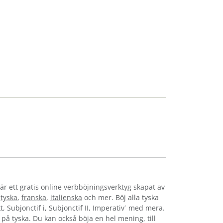
är ett gratis online verbböjningsverktyg skapat av
,
tyska
,
franska
,
italienska
och mer. Böj alla tyska
t, Subjonctif i, Subjonctif II, Imperativ´ med mera.
s på tyska. Du kan också böja en hel mening, till