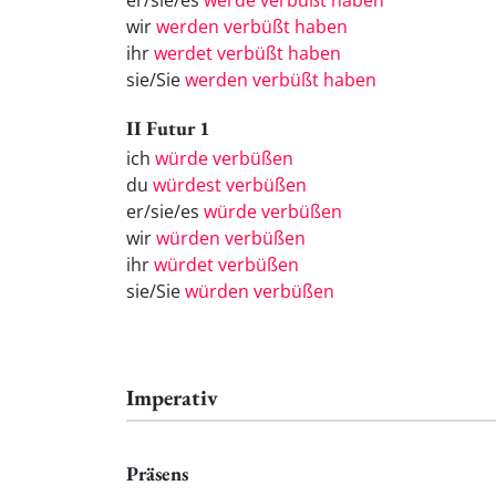
er/sie/es
werde verbüßt haben
wir
werden verbüßt haben
ihr
werdet verbüßt haben
sie/Sie
werden verbüßt haben
II Futur 1
ich
würde verbüßen
du
würdest verbüßen
er/sie/es
würde verbüßen
wir
würden verbüßen
ihr
würdet verbüßen
sie/Sie
würden verbüßen
Imperativ
Präsens