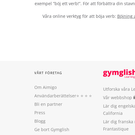
exempel ”böj ett verb!”. För att förbättra din sta
Våra online verktyg för att böja verb:
Böjning 
VÅRT FÖRETAG
Om Aimigo
Utforska våra L
Användarberättelser
⭐️ ⭐️ ⭐️ ⭐️
Vår webbshop 
Bli en partner
Lär dig engels
Press
California
Blogg
Lär dig franska
Frantastique
Ge bort Gymglish