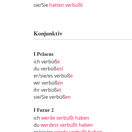
sie/Sie
hatten verbüßt
Konjunktiv
I Präsens
ich verbüß
e
du verbüß
est
er/sie/es verbüß
e
wir verbüß
en
ihr verbüß
et
sie/Sie verbüß
en
I Futur 2
ich
werde verbüßt haben
du
werdest verbüßt haben