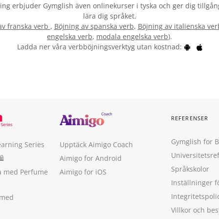
vning erbjuder Gymglish även onlinekurser i tyska och ger dig tillgån
lära dig språket.
av franska verb
,
Böjning av spanska verb
,
Böjning av italienska ver
engelska verb
,
modala engelska verb
).
Ladda ner våra verbböjningsverktyg utan kostnad:
REFERENSER
Gymglish for 
earning Series
Upptäck Aimigo Coach
Universitetsre
🛍
Aimigo for Android
Språkskolor
ka med Perfume
Aimigo for iOS
Inställninger f
Integritetspoli
 med
Villkor och b