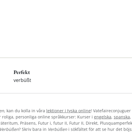
Perfekt
verbüßt
en
, kan du kolla in våra
lektioner i tyska online
! Vatefaireconjuguer 
oliga, personliga online språkkurser: Kurser i
engelska
,
spanska
teritum, Präsens, Futur i, futur II, Futur II, Direkt, Plusquamperfek
Verbüßen
? Skriv bara in
Verbüßen
i sökfältet för att se hur det böj