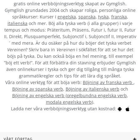
gratis online verbböjningsverktyg skapat av Gymglish.
Gymglish grundades 2004 och skapar roliga, personliga online
språkkurser: Kurser i
engelska
,
spanska
,
tyska
,
franska
,
italienska
och mer. Böj alla tyska verb (i alla grupper) i varje
tempus och modus: Präteritum, Präsens, Futur i, futur II, Futur
II, Direkt, Plusquamperfekt, Subjonctif i, Subjonctif II, Imperativ
´ med mera. Är du osäker på hur du böjer det tyska verbet
Vereinen
? Skriv bara in
Vereinen
i sökfältet för att se hur det
böjs på tyska. Du kan också böja en hel mening, till exempel
”böj ett verb!”. För att förbättra din stavning erbjuder Gymglish
även onlinekurser i tyska och ger dig tillgång till många tyska
grammatikregler och tips för att lära dig språket.
Våra online verktyg för att böja verb:
Böjning av franska verb
,
Böjning av spanska verb
,
Böjning av italienska verb
och
Böjning av engelska verb
(
oregelbundna engelska verb
,
modala engelska verb
).
Ladda ner våra verbböjningsverktyg utan kostnad:
VÅRT FÖRETAG