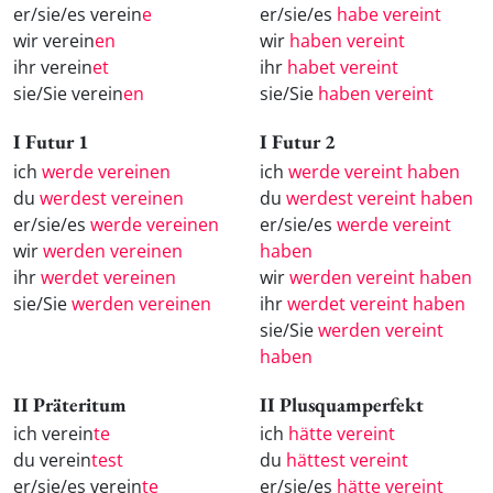
er/sie/es verein
e
er/sie/es
habe vereint
wir verein
en
wir
haben vereint
ihr verein
et
ihr
habet vereint
sie/Sie verein
en
sie/Sie
haben vereint
I Futur 1
I Futur 2
ich
werde vereinen
ich
werde vereint haben
du
werdest vereinen
du
werdest vereint haben
er/sie/es
werde vereinen
er/sie/es
werde vereint
wir
werden vereinen
haben
ihr
werdet vereinen
wir
werden vereint haben
sie/Sie
werden vereinen
ihr
werdet vereint haben
sie/Sie
werden vereint
haben
II Präteritum
II Plusquamperfekt
ich verein
te
ich
hätte vereint
du verein
test
du
hättest vereint
er/sie/es verein
te
er/sie/es
hätte vereint