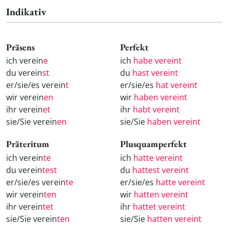
Indikativ
Präsens
Perfekt
ich verein
e
ich
habe vereint
du verein
st
du
hast vereint
er/sie/es verein
t
er/sie/es
hat vereint
wir verein
en
wir
haben vereint
ihr verein
et
ihr
habt vereint
sie/Sie verein
en
sie/Sie
haben vereint
Präteritum
Plusquamperfekt
ich verein
te
ich
hatte vereint
du verein
test
du
hattest vereint
er/sie/es verein
te
er/sie/es
hatte vereint
wir verein
ten
wir
hatten vereint
ihr verein
tet
ihr
hattet vereint
sie/Sie verein
ten
sie/Sie
hatten vereint