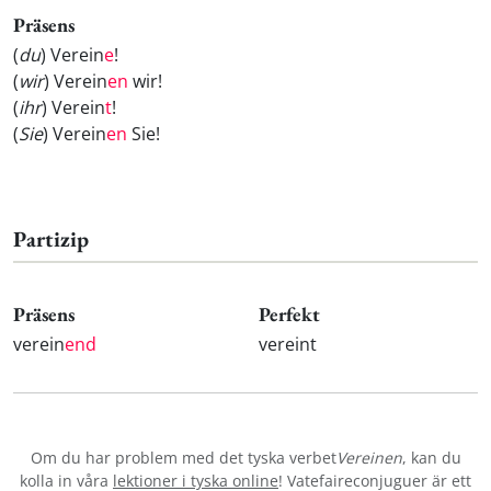
Präsens
(
du
) Verein
e
!
(
wir
) Verein
en
wir!
(
ihr
) Verein
t
!
(
Sie
) Verein
en
Sie!
Partizip
Präsens
Perfekt
verein
end
vereint
Om du har problem med det tyska verbet
Vereinen
, kan du
kolla in våra
lektioner i tyska online
! Vatefaireconjuguer är ett