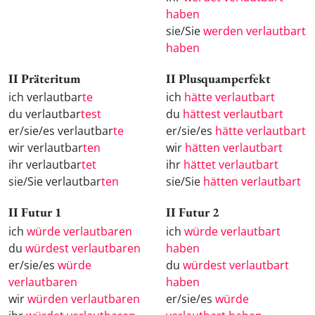
haben
sie/Sie
werden verlautbart
haben
II Präteritum
II Plusquamperfekt
ich verlautbar
te
ich
hätte verlautbart
du verlautbar
test
du
hättest verlautbart
er/sie/es verlautbar
te
er/sie/es
hätte verlautbart
wir verlautbar
ten
wir
hätten verlautbart
ihr verlautbar
tet
ihr
hättet verlautbart
sie/Sie verlautbar
ten
sie/Sie
hätten verlautbart
II Futur 1
II Futur 2
ich
würde verlautbaren
ich
würde verlautbart
du
würdest verlautbaren
haben
er/sie/es
würde
du
würdest verlautbart
verlautbaren
haben
wir
würden verlautbaren
er/sie/es
würde