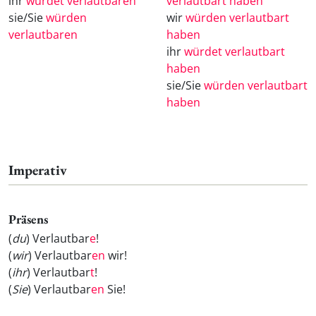
ihr
würdet verlautbaren
verlautbart haben
sie/Sie
würden
wir
würden verlautbart
verlautbaren
haben
ihr
würdet verlautbart
haben
sie/Sie
würden verlautbart
haben
Imperativ
Präsens
(
du
) Verlautbar
e
!
(
wir
) Verlautbar
en
wir!
(
ihr
) Verlautbar
t
!
(
Sie
) Verlautbar
en
Sie!