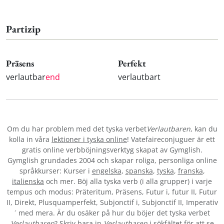
Partizip
Präsens
Perfekt
verlautbar
end
verlautbart
Om du har problem med det tyska verbet
Verlautbaren
, kan du
kolla in våra
lektioner i tyska online
! Vatefaireconjuguer är ett
gratis online verbböjningsverktyg skapat av Gymglish.
Gymglish grundades 2004 och skapar roliga, personliga online
språkkurser: Kurser i
engelska
,
spanska
,
tyska
,
franska
,
italienska
och mer. Böj alla tyska verb (i alla grupper) i varje
tempus och modus: Präteritum, Präsens, Futur i, futur II, Futur
II, Direkt, Plusquamperfekt, Subjonctif i, Subjonctif II, Imperativ
´ med mera. Är du osäker på hur du böjer det tyska verbet
Verlautbaren
? Skriv bara in
Verlautbaren
i sökfältet för att se