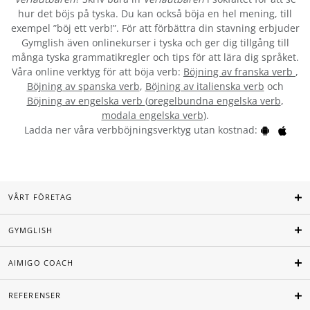
hur det böjs på tyska. Du kan också böja en hel mening, till
exempel ”böj ett verb!”. För att förbättra din stavning erbjuder
Gymglish även onlinekurser i tyska och ger dig tillgång till
många tyska grammatikregler och tips för att lära dig språket.
Våra online verktyg för att böja verb:
Böjning av franska verb
,
Böjning av spanska verb
,
Böjning av italienska verb
och
Böjning av engelska verb
(
oregelbundna engelska verb
,
modala engelska verb
).
Ladda ner våra verbböjningsverktyg utan kostnad:
VÅRT FÖRETAG
GYMGLISH
AIMIGO COACH
REFERENSER