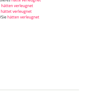
/sie/es
hätte verleugnet
r
hätten verleugnet
r
hättet verleugnet
e/Sie
hätten verleugnet