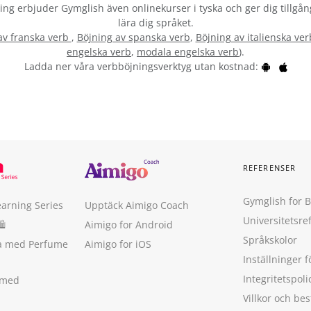
vning erbjuder Gymglish även onlinekurser i tyska och ger dig tillgån
lära dig språket.
av franska verb
,
Böjning av spanska verb
,
Böjning av italienska ver
engelska verb
,
modala engelska verb
).
Ladda ner våra verbböjningsverktyg utan kostnad:
REFERENSER
Gymglish for 
earning Series
Upptäck Aimigo Coach
Universitetsre
🛍
Aimigo for Android
Språkskolor
ka med Perfume
Aimigo for iOS
Inställninger f
Integritetspoli
 med
Villkor och b