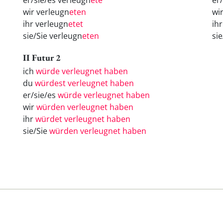
er/sie/es verleugn
ete
er
wir verleugn
eten
wi
ihr verleugn
etet
ih
sie/Sie verleugn
eten
si
II Futur 2
ich
würde verleugnet haben
du
würdest verleugnet haben
er/sie/es
würde verleugnet haben
wir
würden verleugnet haben
ihr
würdet verleugnet haben
sie/Sie
würden verleugnet haben