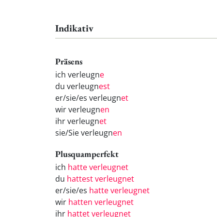
Indikativ
Präsens
ich verleugn
e
du verleugn
est
er/sie/es verleugn
et
wir verleugn
en
ihr verleugn
et
sie/Sie verleugn
en
Plusquamperfekt
ich
hatte verleugnet
du
hattest verleugnet
er/sie/es
hatte verleugnet
wir
hatten verleugnet
ihr
hattet verleugnet