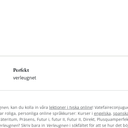
Perfekt
verleugnet
gnen
, kan du kolla in våra
lektioner i tyska online
! Vatefaireconjugu
 roliga, personliga online språkkurser: Kurser i
engelska
,
spansk
teritum, Präsens, Futur i, futur II, Futur II, Direkt, Plusquamperfek
erleugnen
? Skriv bara in
Verleugnen
i sökfältet för att se hur det b