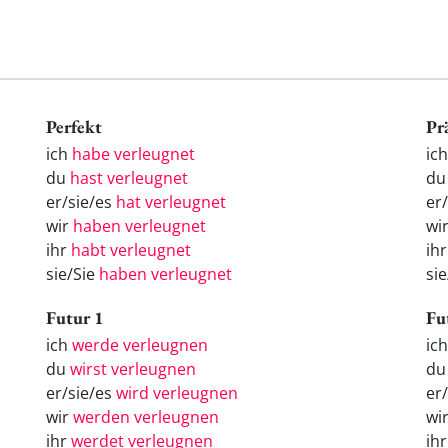
Perfekt
Pr
ich
habe verleugnet
ic
du
hast verleugnet
du
er/sie/es
hat verleugnet
er
wir
haben verleugnet
wi
ihr
habt verleugnet
ih
sie/Sie
haben verleugnet
si
Futur 1
Fu
ich
werde verleugnen
ic
du
wirst verleugnen
d
er/sie/es
wird verleugnen
er
wir
werden verleugnen
wi
ihr
werdet verleugnen
ih