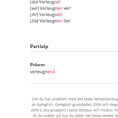
(
du
) Verleugn
e
!
(
wir
) Verleugn
en
wir!
(
ihr
) Verleugn
et
!
(
Sie
) Verleugn
en
Sie!
Partizip
Präsens
verleugn
end
Om du har problem med det tyska verbet
Verleu
av Gymglish. Gymglish grundades 2004 och skapar
verb (i alla grupper) i varje tempus och modus: Prä
Är du osäker på hur du böjer det tyska verbet
V