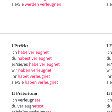
sie/Sie
werden verleugnen
si
I Perfekt
I 
ich
habe verleugnet
ic
du
habest verleugnet
d
er/sie/es
habe verleugnet
er
wir
haben verleugnet
wi
ihr
habet verleugnet
ih
sie/Sie
haben verleugnet
si
II Präteritum
II
ich verleugn
ete
ic
du verleugn
etest
d