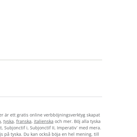
er är ett gratis online verbböjningsverktyg skapat
a
,
tyska
,
franska
,
italienska
och mer. Böj alla tyska
t, Subjonctif i, Subjonctif II, Imperativ´ med mera.
öjs på tyska. Du kan också böja en hel mening, till