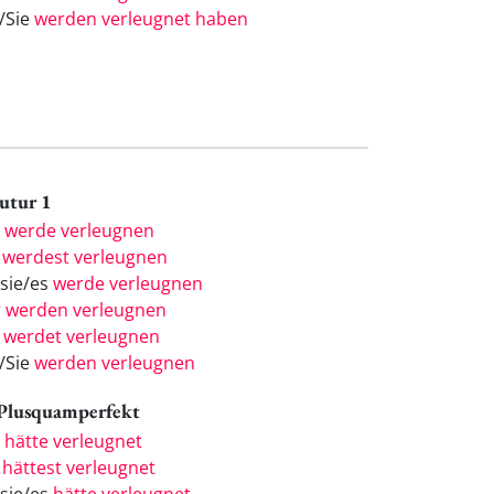
e/Sie
werden verleugnet haben
Futur 1
h
werde verleugnen
u
werdest verleugnen
/sie/es
werde verleugnen
r
werden verleugnen
r
werdet verleugnen
e/Sie
werden verleugnen
 Plusquamperfekt
h
hätte verleugnet
u
hättest verleugnet