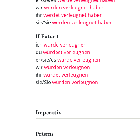
er/sie/es
werde verleugnet haben
wir
werden verleugnet haben
ihr
werdet verleugnet haben
sie/Sie
werden verleugnet haben
II Futur 1
ich
würde verleugnen
du
würdest verleugnen
er/sie/es
würde verleugnen
wir
würden verleugnen
ihr
würdet verleugnen
sie/Sie
würden verleugnen
Imperativ
Präsens