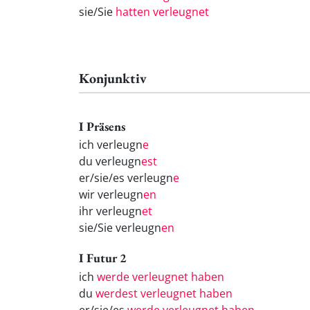
sie/Sie
hatten verleugnet
Konjunktiv
I Präsens
ich verleugn
e
du verleugn
est
er/sie/es verleugn
e
wir verleugn
en
ihr verleugn
et
sie/Sie verleugn
en
I Futur 2
ich
werde verleugnet haben
du
werdest verleugnet haben