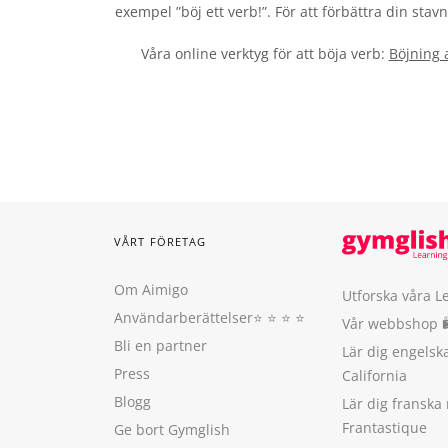
exempel ”böj ett verb!”. För att förbättra din sta
Våra online verktyg för att böja verb:
Böjning 
VÅRT FÖRETAG
Om Aimigo
Utforska våra L
Användarberättelser
⭐️ ⭐️ ⭐️ ⭐️
Vår webbshop 
Bli en partner
Lär dig engels
Press
California
Blogg
Lär dig franska
Frantastique
Ge bort Gymglish