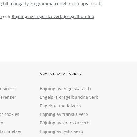
g till många tyska grammatikregler och tips för att
b
och
Böjning av engelska verb
(
oregelbundna
ANVÄNDBARA LÄNKAR
Business
Böjning av engelska verb
ferenser
Engelska oregelbundna verb
Engelska modalverb
ör cookies
Böjning av franska verb
cy
Böjning av spanska verb
estämmelser
Böjning av tyska verb