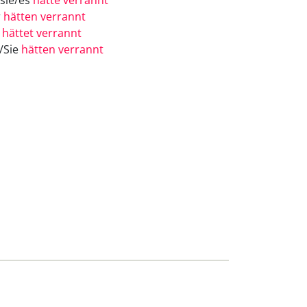
/sie/es
hätte verrannt
r
hätten verrannt
r
hättet verrannt
e/Sie
hätten verrannt