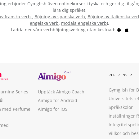
vning erbjuder Gymglish även onlinekurser i tyska och ger dig tillgån
lära dig språket.
av franska verb
,
Böjning av spanska verb
,
Böjning av italienska ver
engelska verb
,
modala engelska verb
).
Ladda ner våra verbböjningsverktyg utan kostnad:
REFERENSER
Gymglish for 
earning Series
Upptäck Aimigo Coach
Universitetsre
🛍
Aimigo for Android
Språkskolor
ka med Perfume
Aimigo for iOS
Inställninger f
Integritetspoli
 med
Villkor och b