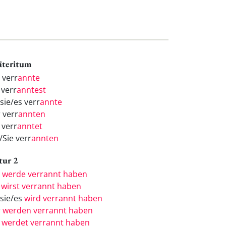
äteritum
 verr
annte
 verr
anntest
sie/es verr
annte
 verr
annten
 verr
anntet
/Sie verr
annten
tur 2
h
werde verrannt haben
u
wirst verrannt haben
/sie/es
wird verrannt haben
r
werden verrannt haben
r
werdet verrannt haben