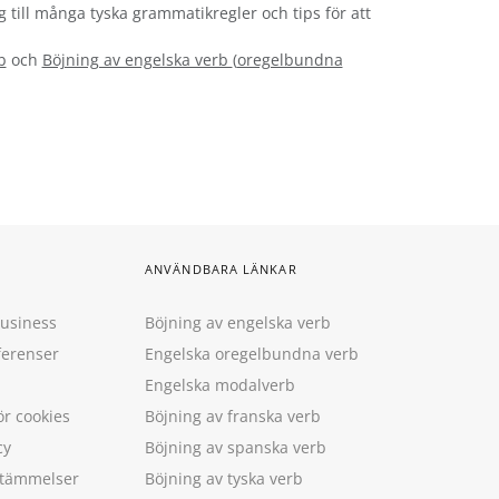
g till många tyska grammatikregler och tips för att
b
och
Böjning av engelska verb
(
oregelbundna
ANVÄNDBARA LÄNKAR
Business
Böjning av engelska verb
ferenser
Engelska oregelbundna verb
Engelska modalverb
ör cookies
Böjning av franska verb
cy
Böjning av spanska verb
estämmelser
Böjning av tyska verb