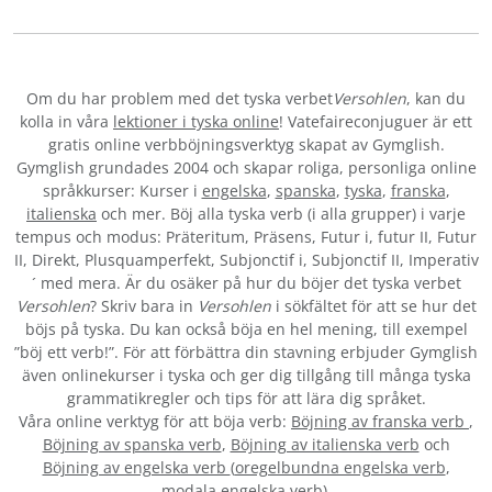
Om du har problem med det tyska verbet
Versohlen
, kan du
kolla in våra
lektioner i tyska online
! Vatefaireconjuguer är ett
gratis online verbböjningsverktyg skapat av Gymglish.
Gymglish grundades 2004 och skapar roliga, personliga online
språkkurser: Kurser i
engelska
,
spanska
,
tyska
,
franska
,
italienska
och mer. Böj alla tyska verb (i alla grupper) i varje
tempus och modus: Präteritum, Präsens, Futur i, futur II, Futur
II, Direkt, Plusquamperfekt, Subjonctif i, Subjonctif II, Imperativ
´ med mera. Är du osäker på hur du böjer det tyska verbet
Versohlen
? Skriv bara in
Versohlen
i sökfältet för att se hur det
böjs på tyska. Du kan också böja en hel mening, till exempel
”böj ett verb!”. För att förbättra din stavning erbjuder Gymglish
även onlinekurser i tyska och ger dig tillgång till många tyska
grammatikregler och tips för att lära dig språket.
Våra online verktyg för att böja verb:
Böjning av franska verb
,
Böjning av spanska verb
,
Böjning av italienska verb
och
Böjning av engelska verb
(
oregelbundna engelska verb
,
modala engelska verb
).