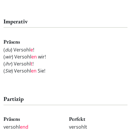
Imperativ
Präsens
(
du
) Versohl
e
!
(
wir
) Versohl
en
wir!
(
ihr
) Versohl
t
!
(
Sie
) Versohl
en
Sie!
Partizip
Präsens
Perfekt
versohl
end
versohlt