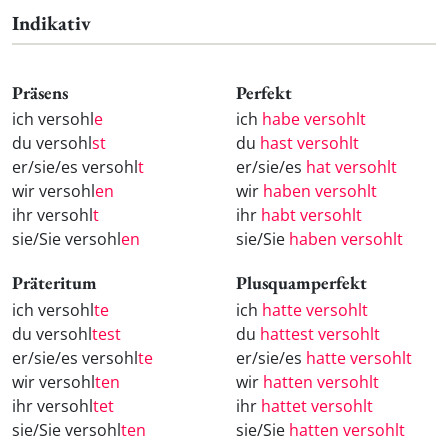
Indikativ
Präsens
Perfekt
ich versohl
e
ich
habe versohlt
du versohl
st
du
hast versohlt
er/sie/es versohl
t
er/sie/es
hat versohlt
wir versohl
en
wir
haben versohlt
ihr versohl
t
ihr
habt versohlt
sie/Sie versohl
en
sie/Sie
haben versohlt
Präteritum
Plusquamperfekt
ich versohl
te
ich
hatte versohlt
du versohl
test
du
hattest versohlt
er/sie/es versohl
te
er/sie/es
hatte versohlt
wir versohl
ten
wir
hatten versohlt
ihr versohl
tet
ihr
hattet versohlt
sie/Sie versohl
ten
sie/Sie
hatten versohlt