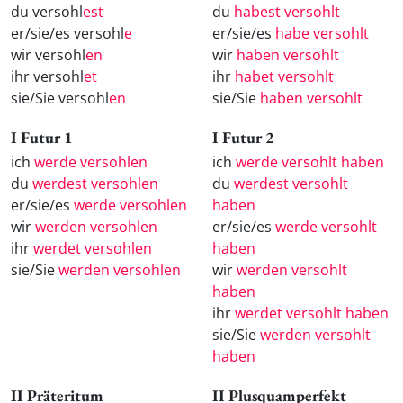
du versohl
est
du
habest versohlt
er/sie/es versohl
e
er/sie/es
habe versohlt
wir versohl
en
wir
haben versohlt
ihr versohl
et
ihr
habet versohlt
sie/Sie versohl
en
sie/Sie
haben versohlt
I Futur 1
I Futur 2
ich
werde versohlen
ich
werde versohlt haben
du
werdest versohlen
du
werdest versohlt
er/sie/es
werde versohlen
haben
wir
werden versohlen
er/sie/es
werde versohlt
ihr
werdet versohlen
haben
sie/Sie
werden versohlen
wir
werden versohlt
haben
ihr
werdet versohlt haben
sie/Sie
werden versohlt
haben
II Präteritum
II Plusquamperfekt