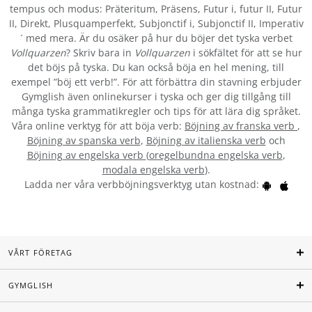
tempus och modus: Präteritum, Präsens, Futur i, futur II, Futur
II, Direkt, Plusquamperfekt, Subjonctif i, Subjonctif II, Imperativ
´ med mera. Är du osäker på hur du böjer det tyska verbet
Vollquarzen
? Skriv bara in
Vollquarzen
i sökfältet för att se hur
det böjs på tyska. Du kan också böja en hel mening, till
exempel ”böj ett verb!”. För att förbättra din stavning erbjuder
Gymglish även onlinekurser i tyska och ger dig tillgång till
många tyska grammatikregler och tips för att lära dig språket.
Våra online verktyg för att böja verb:
Böjning av franska verb
,
Böjning av spanska verb
,
Böjning av italienska verb
och
Böjning av engelska verb
(
oregelbundna engelska verb
,
modala engelska verb
).
Ladda ner våra verbböjningsverktyg utan kostnad:
VÅRT FÖRETAG
GYMGLISH