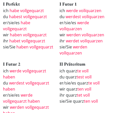
I Perfekt
I Futur 1
ich
habe vollgequarzt
ich
werde vollquarzen
du
habest vollgequarzt
du
werdest vollquarzen
er/sie/es
habe
er/sie/es
werde
vollgequarzt
vollquarzen
wir
haben vollgequarzt
wir
werden vollquarzen
ihr
habet vollgequarzt
ihr
werdet vollquarzen
sie/Sie
haben vollgequarzt
sie/Sie
werden
vollquarzen
I Futur 2
II Präteritum
ich
werde vollgequarzt
ich quarz
te voll
haben
du quarz
test voll
du
werdest vollgequarzt
er/sie/es quarz
te voll
haben
wir quarz
ten voll
er/sie/es
werde
ihr quarz
tet voll
vollgequarzt haben
sie/Sie quarz
ten voll
wir
werden vollgequarzt