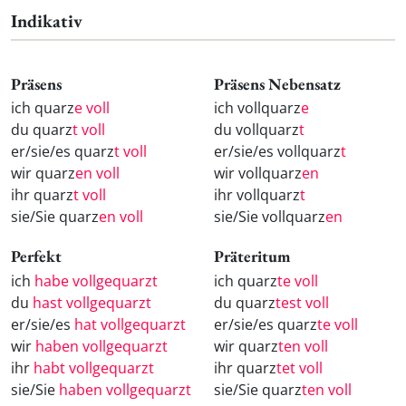
Indikativ
Präsens
Präsens Nebensatz
ich quarz
e voll
ich vollquarz
e
du quarz
t voll
du vollquarz
t
er/sie/es quarz
t voll
er/sie/es vollquarz
t
wir quarz
en voll
wir vollquarz
en
ihr quarz
t voll
ihr vollquarz
t
sie/Sie quarz
en voll
sie/Sie vollquarz
en
Perfekt
Präteritum
ich
habe vollgequarzt
ich quarz
te voll
du
hast vollgequarzt
du quarz
test voll
er/sie/es
hat vollgequarzt
er/sie/es quarz
te voll
wir
haben vollgequarzt
wir quarz
ten voll
ihr
habt vollgequarzt
ihr quarz
tet voll
sie/Sie
haben vollgequarzt
sie/Sie quarz
ten voll