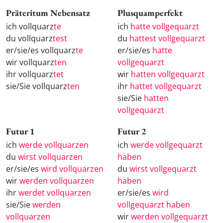
Präteritum Nebensatz
Plusquamperfekt
ich vollquarz
te
ich
hatte vollgequarzt
du vollquarz
test
du
hattest vollgequarzt
er/sie/es vollquarz
te
er/sie/es
hatte
wir vollquarz
ten
vollgequarzt
ihr vollquarz
tet
wir
hatten vollgequarzt
sie/Sie vollquarz
ten
ihr
hattet vollgequarzt
sie/Sie
hatten
vollgequarzt
Futur 1
Futur 2
ich
werde vollquarzen
ich
werde vollgequarzt
du
wirst vollquarzen
haben
er/sie/es
wird vollquarzen
du
wirst vollgequarzt
wir
werden vollquarzen
haben
ihr
werdet vollquarzen
er/sie/es
wird
sie/Sie
werden
vollgequarzt haben
vollquarzen
wir
werden vollgequarzt