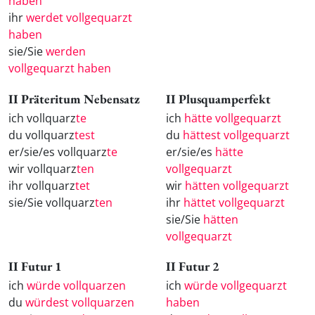
haben
ihr
werdet vollgequarzt
haben
sie/Sie
werden
vollgequarzt haben
II Präteritum Nebensatz
II Plusquamperfekt
ich vollquarz
te
ich
hätte vollgequarzt
du vollquarz
test
du
hättest vollgequarzt
er/sie/es vollquarz
te
er/sie/es
hätte
wir vollquarz
ten
vollgequarzt
ihr vollquarz
tet
wir
hätten vollgequarzt
sie/Sie vollquarz
ten
ihr
hättet vollgequarzt
sie/Sie
hätten
vollgequarzt
II Futur 1
II Futur 2
ich
würde vollquarzen
ich
würde vollgequarzt
du
würdest vollquarzen
haben