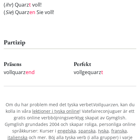
(
ihr
) Quarz
t
voll!
(
Sie
) Quarz
en
Sie voll!
Partizip
Präsens
Perfekt
vollquarz
end
vollgequarz
t
Om du har problem med det tyska verbet
Vollquarzen
, kan du
kolla in våra
lektioner i tyska online
! Vatefaireconjuguer är ett
gratis online verbböjningsverktyg skapat av Gymglish.
Gymglish grundades 2004 och skapar roliga, personliga online
språkkurser: Kurser i
engelska
,
spanska
,
tyska
,
franska
,
italienska
och mer. Böj alla tyska verb (i alla grupper) i varje