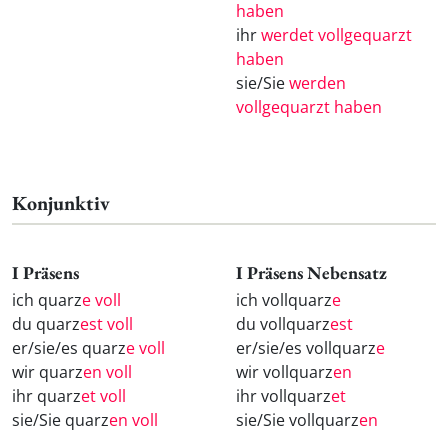
haben
ihr
werdet vollgequarzt
haben
sie/Sie
werden
vollgequarzt haben
Konjunktiv
I Präsens
I Präsens Nebensatz
ich quarz
e voll
ich vollquarz
e
du quarz
est voll
du vollquarz
est
er/sie/es quarz
e voll
er/sie/es vollquarz
e
wir quarz
en voll
wir vollquarz
en
ihr quarz
et voll
ihr vollquarz
et
sie/Sie quarz
en voll
sie/Sie vollquarz
en