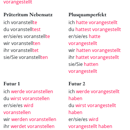
vorangestellt
Präteritum Nebensatz
Plusquamperfekt
ich voranstell
te
ich
hatte vorangestellt
du voranstell
test
du
hattest vorangestellt
er/sie/es voranstell
te
er/sie/es
hatte
wir voranstell
ten
vorangestellt
ihr voranstell
tet
wir
hatten vorangestellt
sie/Sie voranstell
ten
ihr
hattet vorangestellt
sie/Sie
hatten
vorangestellt
Futur 1
Futur 2
ich
werde voranstellen
ich
werde vorangestellt
du
wirst voranstellen
haben
er/sie/es
wird
du
wirst vorangestellt
voranstellen
haben
wir
werden voranstellen
er/sie/es
wird
ihr
werdet voranstellen
vorangestellt haben