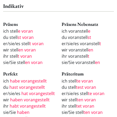
Indikativ
Präsens
Präsens Nebensatz
ich stell
e voran
ich voranstell
e
du stell
st voran
du voranstell
st
er/sie/es stell
t voran
er/sie/es voranstell
t
wir stell
en voran
wir voranstell
en
ihr stell
t voran
ihr voranstell
t
sie/Sie stell
en voran
sie/Sie voranstell
en
Perfekt
Präteritum
ich
habe vorangestellt
ich stell
te voran
du
hast vorangestellt
du stell
test voran
er/sie/es
hat vorangestellt
er/sie/es stell
te voran
wir
haben vorangestellt
wir stell
ten voran
ihr
habt vorangestellt
ihr stell
tet voran
sie/Sie
haben
sie/Sie stell
ten voran