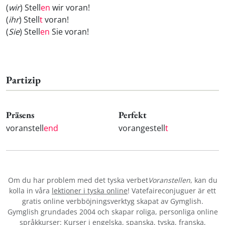
(
wir
) Stell
en
wir voran!
(
ihr
) Stell
t
voran!
(
Sie
) Stell
en
Sie voran!
Partizip
Präsens
Perfekt
voranstell
end
vorangestell
t
Om du har problem med det tyska verbet
Voranstellen
, kan du
kolla in våra
lektioner i tyska online
! Vatefaireconjuguer är ett
gratis online verbböjningsverktyg skapat av Gymglish.
Gymglish grundades 2004 och skapar roliga, personliga online
språkkurser: Kurser i
engelska
,
spanska
,
tyska
,
franska
,