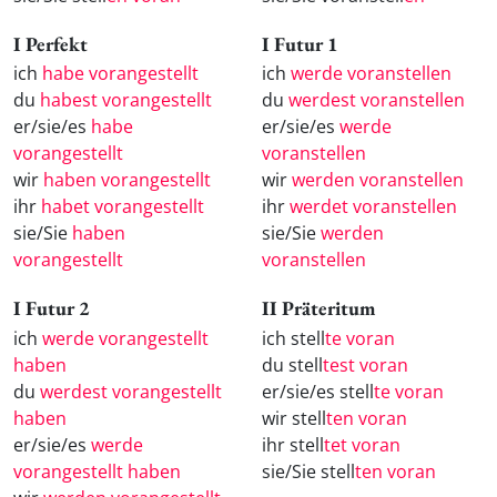
I Perfekt
I Futur 1
ich
habe vorangestellt
ich
werde voranstellen
du
habest vorangestellt
du
werdest voranstellen
er/sie/es
habe
er/sie/es
werde
vorangestellt
voranstellen
wir
haben vorangestellt
wir
werden voranstellen
ihr
habet vorangestellt
ihr
werdet voranstellen
sie/Sie
haben
sie/Sie
werden
vorangestellt
voranstellen
I Futur 2
II Präteritum
ich
werde vorangestellt
ich stell
te voran
haben
du stell
test voran
du
werdest vorangestellt
er/sie/es stell
te voran
haben
wir stell
ten voran
er/sie/es
werde
ihr stell
tet voran
vorangestellt haben
sie/Sie stell
ten voran