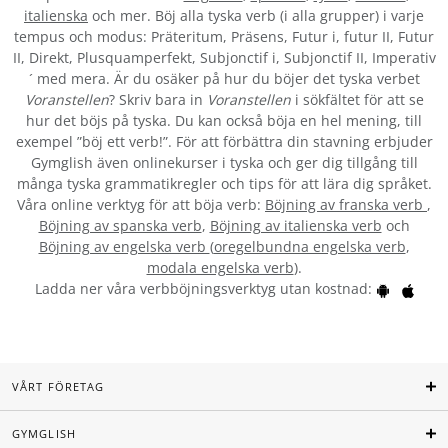
italienska
och mer. Böj alla tyska verb (i alla grupper) i varje
tempus och modus: Präteritum, Präsens, Futur i, futur II, Futur
II, Direkt, Plusquamperfekt, Subjonctif i, Subjonctif II, Imperativ
´ med mera. Är du osäker på hur du böjer det tyska verbet
Voranstellen
? Skriv bara in
Voranstellen
i sökfältet för att se
hur det böjs på tyska. Du kan också böja en hel mening, till
exempel ”böj ett verb!”. För att förbättra din stavning erbjuder
Gymglish även onlinekurser i tyska och ger dig tillgång till
många tyska grammatikregler och tips för att lära dig språket.
Våra online verktyg för att böja verb:
Böjning av franska verb
,
Böjning av spanska verb
,
Böjning av italienska verb
och
Böjning av engelska verb
(
oregelbundna engelska verb
,
modala engelska verb
).
Ladda ner våra verbböjningsverktyg utan kostnad:
VÅRT FÖRETAG
GYMGLISH