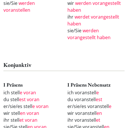
sie/Sie
werden
wir
werden vorangestellt
voranstellen
haben
ihr
werdet vorangestellt
haben
sie/Sie
werden
vorangestellt haben
Konjunktiv
I Präsens
I Präsens Nebensatz
ich stell
e voran
ich voranstell
e
du stell
est voran
du voranstell
est
er/sie/es stell
e voran
er/sie/es voranstell
e
wir stell
en voran
wir voranstell
en
ihr stell
et voran
ihr voranstell
et
sie/Sie stell
en voran
sie/Sie voranstell
en