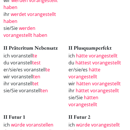
wir
werden vorangestellt
haben
ihr
werdet vorangestellt
haben
sie/Sie
werden
vorangestellt haben
II Präteritum Nebensatz
II Plusquamperfekt
ich voranstell
te
ich
hätte vorangestellt
du voranstell
test
du
hättest vorangestellt
er/sie/es voranstell
te
er/sie/es
hätte
wir voranstell
ten
vorangestellt
ihr voranstell
tet
wir
hätten vorangestellt
sie/Sie voranstell
ten
ihr
hättet vorangestellt
sie/Sie
hätten
vorangestellt
II Futur 1
II Futur 2
ich
würde voranstellen
ich
würde vorangestellt